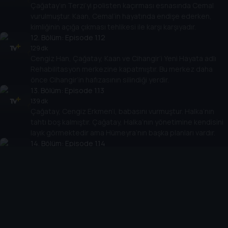
Çağatay’ın Terzi’yi polisten kaçırması esnasında Cemal
vurulmuştur. Kaan, Cemal’in hayatında endişe ederken,
kimliğinin açığa çıkması tehlikesi ile karşı karşıyadır.
12
. Bölüm:
Episode 1.12
129 dk
Cengiz Han, Çağatay, Kaan ve Cihangir’i Yeni Hayata adlı
Rehabilitasyon merkezine kapatmıştır. Bu merkez daha
önce Cihangir’in hafızasının silindiği yerdir.
13
. Bölüm:
Episode 1.13
139 dk
Çağatay, Cengiz Erkmen’i, babasını vurmuştur. Halka’nın
tahtı boş kalmıştır. Çağatay, Halka’nın yönetimine kendisini
layık görmektedir ama Hümeyra’nın başka planları vardır.
14
. Bölüm:
Episode 1.14
135 dk
Cemal Sandıkçı, Halka’nın arkasındaki ismin Hümeyra
olduğunu anlamıştır. Hümeyra bu sebeple Kaan ve Cihangir
ile buluşamamış, onlar da sözlerini tutmaktan
vazgeçmişlerdir.
15
. Bölüm:
Episode 1.15
130 dk
Çağatay’ın herkesi dahil ettiği iş başarısız olmuş, Cemal’in
baskını ile çatışma çıkmıştır. Cihangir ve Kaan polis