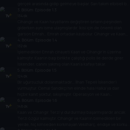
gerçek arasında gidip gelmeye başlar. Sarı takım elbiseli bir
adam görür.
3
. Bölüm:
Episode 1.3
134 dk
Cihangir ve Kaan hayatlarını değiştiren sırların peşinden
giderken aynı isme ulaşmışlardır. İkisi için de önemli olan
garson Emrah… Emrah ortadan kaybolur. Cihangir ve Kaan
garsonu aramaya başlarlar.
4
. Bölüm:
Episode 1.4
132 dk
İşlemedikleri Emrah cinayeti Kaan ve Cihangir’in üzerine
kalmıştır. Kaan’ın başı birlikte çalıştığı polis ile derde girer.
İskender, canını yakmış olan Kaan’a kafayı takar.
5
. Bölüm:
Episode 1.5
124 dk
Bir uğursuzluk dolanmaktadır… İlhan Tepeli İskender’i
vurmuştur. Cemal Sandıkçı’nın elinde hala Halka’ya dair
hiçbir kanıt yoktur, sıkışmıştır. Operasyon ve Kaan
tehlikededir.
6
. Bölüm:
Episode 1.6
148 dk
Kaan ve Cihangir Terzi’yi durdurmayı başarmışlardır ancak
Terzi özgür kalmıştır. Cihangir ve Kaan’ın bilmedikleri bir
yerde, hiç kimseden korkmayan Vekilharç, endişe ve korku