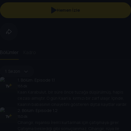
Hemen İzle
Bölümler
Kadro
1. Sezon
1
. Bölüm:
Episode 1.1
155 dk
Kaan Karabulut, bir süre önce tuzağa düşürülmüş, hapis
cezası almıştır. O gün Kaan’a, kırmızı bir zarf ulaşır. İçinde,
Kaan’ın babasının cinayetini gösteren dijital kayıtlar vardır.
2
. Bölüm:
Episode 1.2
150 dk
Cihangir, nişanlısı İrem’i kurtarmak için çatışmaya girer.
Çatışma beklediği gibi sonuçlanmaz. Cihangir, rüya ile