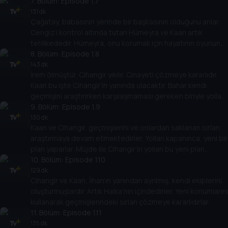
içerisindedir.
7
. Bölüm:
Episode 1.7
131 dk
Çağatay, babasının yerinde bir başkasının olduğunu anlar.
Cengiz’i kontrol altında tutan Hümeyra ve Kaan artık
tehlikededir. Hümeyra, onu korumak için hayatının oyununu
oynamak zorundadır.
8
. Bölüm:
Episode 1.8
143 dk
İrem ölmüştür. Cihangir yıkılır. Cinayeti çözmeye kararlıdır.
Kaan bu işte Cihangir’in yanında olacaktır. Bahar kendi
geçmişini araştırırken karşılaşmaması gereken biriyle yolları
kesişir.
9
. Bölüm:
Episode 1.9
130 dk
Kaan ve Cihangir, geçmişlerini ve onlardan saklanan sırları
araştırmaya devam etmektedirler. Yolları kapanınca, yeni bir
plan yaparlar. Müjde ile Cihangir’in yolları bu yeni plan
dahilinde kesişir.
10
. Bölüm:
Episode 1.10
129 dk
Cihangir ve Kaan, İlhan’ın yanından ayrılmış, kendi ekiplerini
oluşturmuşlardır. Artık Halka’nın içindedirler. Yeni konumlarını
kullanarak geçmişlerindeki sırları çözmeye kararlıdırlar.
11
. Bölüm:
Episode 1.11
135 dk