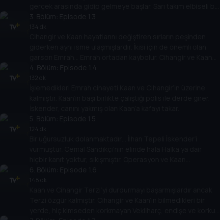
gerçek arasında gidip gelmeye başlar. Sarı takım elbiseli bir
adam görür.
3
. Bölüm:
Episode 1.3
134 dk
Cihangir ve Kaan hayatlarını değiştiren sırların peşinden
giderken aynı isme ulaşmışlardır. İkisi için de önemli olan
garson Emrah… Emrah ortadan kaybolur. Cihangir ve Kaan
garsonu aramaya başlarlar.
4
. Bölüm:
Episode 1.4
132 dk
İşlemedikleri Emrah cinayeti Kaan ve Cihangir’in üzerine
kalmıştır. Kaan’ın başı birlikte çalıştığı polis ile derde girer.
İskender, canını yakmış olan Kaan’a kafayı takar.
5
. Bölüm:
Episode 1.5
124 dk
Bir uğursuzluk dolanmaktadır… İlhan Tepeli İskender’i
vurmuştur. Cemal Sandıkçı’nın elinde hala Halka’ya dair
hiçbir kanıt yoktur, sıkışmıştır. Operasyon ve Kaan
tehlikededir.
6
. Bölüm:
Episode 1.6
148 dk
Kaan ve Cihangir Terzi’yi durdurmayı başarmışlardır ancak
Terzi özgür kalmıştır. Cihangir ve Kaan’ın bilmedikleri bir
yerde, hiç kimseden korkmayan Vekilharç, endişe ve korku