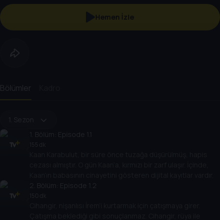
Hemen İzle
Bölümler
Kadro
1. Sezon
1
. Bölüm:
Episode 1.1
155 dk
Kaan Karabulut, bir süre önce tuzağa düşürülmüş, hapis
cezası almıştır. O gün Kaan’a, kırmızı bir zarf ulaşır. İçinde,
Kaan’ın babasının cinayetini gösteren dijital kayıtlar vardır.
2
. Bölüm:
Episode 1.2
150 dk
Cihangir, nişanlısı İrem’i kurtarmak için çatışmaya girer.
Çatışma beklediği gibi sonuçlanmaz. Cihangir, rüya ile