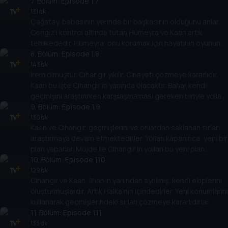
içerisindedir.
7
. Bölüm:
Episode 1.7
131 dk
Çağatay, babasının yerinde bir başkasının olduğunu anlar.
Cengiz’i kontrol altında tutan Hümeyra ve Kaan artık
tehlikededir. Hümeyra, onu korumak için hayatının oyununu
oynamak zorundadır.
8
. Bölüm:
Episode 1.8
143 dk
İrem ölmüştür. Cihangir yıkılır. Cinayeti çözmeye kararlıdır.
Kaan bu işte Cihangir’in yanında olacaktır. Bahar kendi
geçmişini araştırırken karşılaşmaması gereken biriyle yolları
kesişir.
9
. Bölüm:
Episode 1.9
130 dk
Kaan ve Cihangir, geçmişlerini ve onlardan saklanan sırları
araştırmaya devam etmektedirler. Yolları kapanınca, yeni bir
plan yaparlar. Müjde ile Cihangir’in yolları bu yeni plan
dahilinde kesişir.
10
. Bölüm:
Episode 1.10
129 dk
Cihangir ve Kaan, İlhan’ın yanından ayrılmış, kendi ekiplerini
oluşturmuşlardır. Artık Halka’nın içindedirler. Yeni konumlarını
kullanarak geçmişlerindeki sırları çözmeye kararlıdırlar.
11
. Bölüm:
Episode 1.11
135 dk