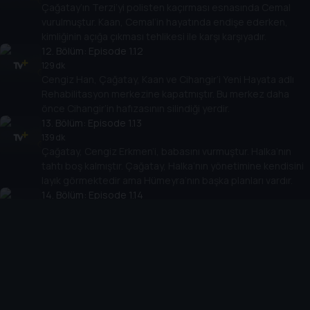
Çağatay’ın Terzi’yi polisten kaçırması esnasında Cemal
vurulmuştur. Kaan, Cemal’in hayatında endişe ederken,
kimliğinin açığa çıkması tehlikesi ile karşı karşıyadır.
12
. Bölüm:
Episode 1.12
129 dk
Cengiz Han, Çağatay, Kaan ve Cihangir’i Yeni Hayata adlı
Rehabilitasyon merkezine kapatmıştır. Bu merkez daha
önce Cihangir’in hafızasının silindiği yerdir.
13
. Bölüm:
Episode 1.13
139 dk
Çağatay, Cengiz Erkmen’i, babasını vurmuştur. Halka’nın
tahtı boş kalmıştır. Çağatay, Halka’nın yönetimine kendisini
layık görmektedir ama Hümeyra’nın başka planları vardır.
14
. Bölüm:
Episode 1.14
135 dk
Cemal Sandıkçı, Halka’nın arkasındaki ismin Hümeyra
olduğunu anlamıştır. Hümeyra bu sebeple Kaan ve Cihangir
ile buluşamamış, onlar da sözlerini tutmaktan
vazgeçmişlerdir.
15
. Bölüm:
Episode 1.15
130 dk
Çağatay’ın herkesi dahil ettiği iş başarısız olmuş, Cemal’in
baskını ile çatışma çıkmıştır. Cihangir ve Kaan polis