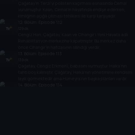
Çağatay’ın Terzi’yi polisten kaçırması esnasında Cemal
vurulmuştur. Kaan, Cemal’in hayatında endişe ederken,
kimliğinin açığa çıkması tehlikesi ile karşı karşıyadır.
12
. Bölüm:
Episode 1.12
129 dk
Cengiz Han, Çağatay, Kaan ve Cihangir’i Yeni Hayata adlı
Rehabilitasyon merkezine kapatmıştır. Bu merkez daha
önce Cihangir’in hafızasının silindiği yerdir.
13
. Bölüm:
Episode 1.13
139 dk
Çağatay, Cengiz Erkmen’i, babasını vurmuştur. Halka’nın
tahtı boş kalmıştır. Çağatay, Halka’nın yönetimine kendisini
layık görmektedir ama Hümeyra’nın başka planları vardır.
14
. Bölüm:
Episode 1.14
135 dk
Cemal Sandıkçı, Halka’nın arkasındaki ismin Hümeyra
olduğunu anlamıştır. Hümeyra bu sebeple Kaan ve Cihangir
ile buluşamamış, onlar da sözlerini tutmaktan
vazgeçmişlerdir.
15
. Bölüm:
Episode 1.15
130 dk
Çağatay’ın herkesi dahil ettiği iş başarısız olmuş, Cemal’in
baskını ile çatışma çıkmıştır. Cihangir ve Kaan polis