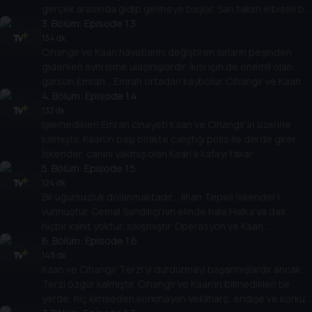
gerçek arasında gidip gelmeye başlar. Sarı takım elbiseli bir
adam görür.
3
. Bölüm:
Episode 1.3
134 dk
Cihangir ve Kaan hayatlarını değiştiren sırların peşinden
giderken aynı isme ulaşmışlardır. İkisi için de önemli olan
garson Emrah… Emrah ortadan kaybolur. Cihangir ve Kaan
garsonu aramaya başlarlar.
4
. Bölüm:
Episode 1.4
132 dk
İşlemedikleri Emrah cinayeti Kaan ve Cihangir’in üzerine
kalmıştır. Kaan’ın başı birlikte çalıştığı polis ile derde girer.
İskender, canını yakmış olan Kaan’a kafayı takar.
5
. Bölüm:
Episode 1.5
124 dk
Bir uğursuzluk dolanmaktadır… İlhan Tepeli İskender’i
vurmuştur. Cemal Sandıkçı’nın elinde hala Halka’ya dair
hiçbir kanıt yoktur, sıkışmıştır. Operasyon ve Kaan
tehlikededir.
6
. Bölüm:
Episode 1.6
148 dk
Kaan ve Cihangir Terzi’yi durdurmayı başarmışlardır ancak
Terzi özgür kalmıştır. Cihangir ve Kaan’ın bilmedikleri bir
yerde, hiç kimseden korkmayan Vekilharç, endişe ve korku