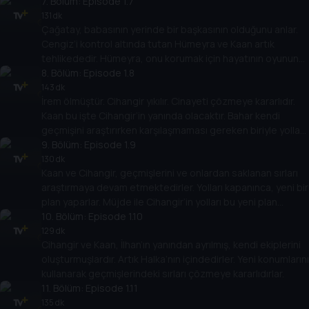
içerisindedir.
7
. Bölüm:
Episode 1.7
131 dk
Çağatay, babasının yerinde bir başkasının olduğunu anlar.
Cengiz’i kontrol altında tutan Hümeyra ve Kaan artık
tehlikededir. Hümeyra, onu korumak için hayatının oyununu
oynamak zorundadır.
8
. Bölüm:
Episode 1.8
143 dk
İrem ölmüştür. Cihangir yıkılır. Cinayeti çözmeye kararlıdır.
Kaan bu işte Cihangir’in yanında olacaktır. Bahar kendi
geçmişini araştırırken karşılaşmaması gereken biriyle yolları
kesişir.
9
. Bölüm:
Episode 1.9
130 dk
Kaan ve Cihangir, geçmişlerini ve onlardan saklanan sırları
araştırmaya devam etmektedirler. Yolları kapanınca, yeni bir
plan yaparlar. Müjde ile Cihangir’in yolları bu yeni plan
dahilinde kesişir.
10
. Bölüm:
Episode 1.10
129 dk
Cihangir ve Kaan, İlhan’ın yanından ayrılmış, kendi ekiplerini
oluşturmuşlardır. Artık Halka’nın içindedirler. Yeni konumlarını
kullanarak geçmişlerindeki sırları çözmeye kararlıdırlar.
11
. Bölüm:
Episode 1.11
135 dk