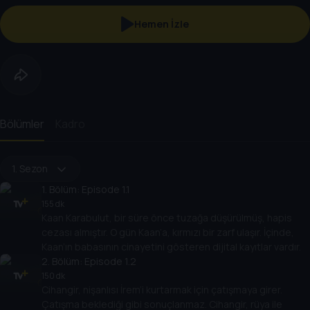
Hemen İzle
Bölümler
Kadro
1. Sezon
1
. Bölüm:
Episode 1.1
155 dk
Kaan Karabulut, bir süre önce tuzağa düşürülmüş, hapis
cezası almıştır. O gün Kaan’a, kırmızı bir zarf ulaşır. İçinde,
Kaan’ın babasının cinayetini gösteren dijital kayıtlar vardır.
2
. Bölüm:
Episode 1.2
150 dk
Cihangir, nişanlısı İrem’i kurtarmak için çatışmaya girer.
Çatışma beklediği gibi sonuçlanmaz. Cihangir, rüya ile