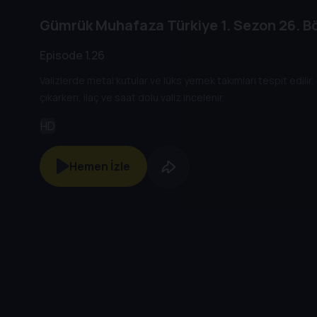
Gümrük Muhafaza Türkiye
1. Sezon
26. B
Episode 1.26
Valizlerde metal kutular ve lüks yemek takımları tespit edilir,
çıkarken, ilaç ve saat dolu valiz incelenir.
HD
Hemen İzle