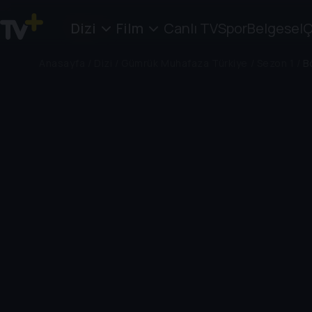
Dizi
Film
Canlı TV
Spor
Belgesel
Ç
Anasayfa
/
Dizi
/
Gümrük Muhafaza Türkiye
/
Sezon 1
/
B