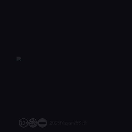
2025
|
Yaşam
|
53 dk