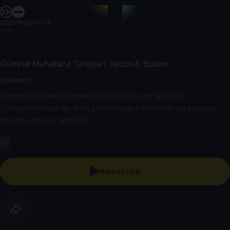
2025
|
Yaşam
|
51 dk
51 dk
Gümrük Muhafaza Türkiye
1. Sezon
8. Bölüm
Episode 1.8
Limandaki hurdada şüpheli bir kutu bulunur. Bir aile Çad
Cumhuriyeti'nden deve eti getirir. Kargo bölümünde ise ayakkabı
tabanları mercek altındadır.
HD
Hemen İzle