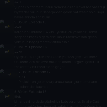
44 dk
Şüpheli bir tır memurların radarına girer. Bir valizde yasadışı
kıyafetler bulunur. Senegal'den gelen patatesin yolculuğu
havaalanında son bulur.
5
. Bölüm:
Episode 1.5
45 dk
Kargo bölümünde 114 kilo uyuşturucu yakalanır. Dekor
sehpada kaçak sigaralar bulunur. Moskova'dan gelen
yolcunun bagajı mercek altına alınır.
6
. Bölüm:
Episode 1.6
44 dk
Uyuşturucu kaçıran İranlı kadın yolcuya geçit verilmez.
Üstünde 225 bin avro bulunan adam sorguya çekilir. Bir
tanker titiz bir kontrolden geçer.
7
. Bölüm:
Episode 1.7
51 dk
Phuket'ten gelen uyuşturucu kaçakçısı memurların
radarından kaçmaz.
8
. Bölüm:
Episode 1.8
51 dk
Limandaki hurdada şüpheli bir kutu bulunur. Bir aile Çad
Cumhuriyeti'nden deve eti getirir. Kargo bölümünde ise