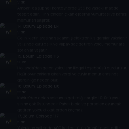
51 dk
Ambarlı'da şüpheli konteynerde 256 kg yasaklı madde
tespit edilir. Tırın içinden çıkan ejderha yumurtası ve kafası
memurları şaşırtır.
14
. Bölüm:
Episode 1.14
51 dk
Gelinliklerin arasına saklanmış elektronik sigaralar yakalanır.
Valizinde kuru balık ve yapay saç getiren yolcu memurlara
zor anlar yaşatır.
15
. Bölüm:
Episode 1.15
50 dk
Hollanda'dan gelen yolcuların illegal teşebbüsü durdurulur.
Figür oyuncaklara çıkan vergi yolcuyla memur arasında
gerginliğe neden olur.
16
. Bölüm:
Episode 1.16
55 dk
Kahire'den gelen yolcunun getirdiği nargile tütünü yasal
sınırın çok üstündedir. Pahalı biblo ve porselen oyuncak
getiren yolcu dikkatlerden kaçmaz.
17
. Bölüm:
Episode 1.17
51 dk
Yolcuların valizinde 400 karton tütün ürünü tespit edilir.