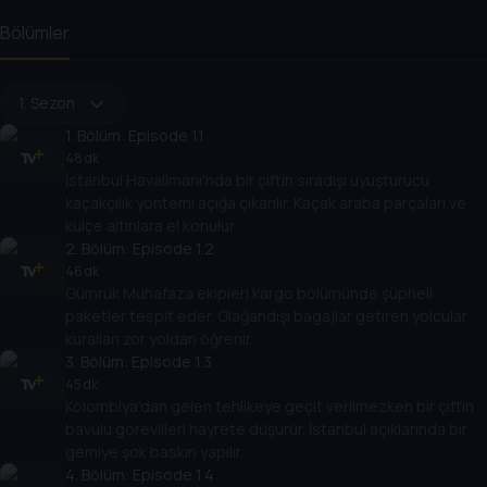
Bölümler
1. Sezon
1
. Bölüm:
Episode 1.1
48 dk
İstanbul Havalimanı'nda bir çiftin sıradışı uyuşturucu
kaçakçılık yöntemi açığa çıkarılır. Kaçak araba parçaları ve
külçe altınlara el konulur.
2
. Bölüm:
Episode 1.2
46 dk
Gümrük Muhafaza ekipleri kargo bölümünde şüpheli
paketler tespit eder. Olağandışı bagajlar getiren yolcular
kuralları zor yoldan öğrenir.
3
. Bölüm:
Episode 1.3
45 dk
Kolombiya'dan gelen tehlikeye geçit verilmezken bir çiftin
bavulu görevlileri hayrete düşürür. İstanbul açıklarında bir
gemiye şok baskın yapılır.
4
. Bölüm:
Episode 1.4