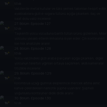
53 dk
Valizlerde metal kutular ve lüks yemek takımları tespit edilir,
ayakkabılara gizli e-sigara tütünü açığa çıkarken, ilaç ve
saat dolu valiz incelenir.
27
. Bölüm:
Episode 1.27
52 dk
Taşkentli yolcu vücuduna bantlı tütün ürünü gizlerken, Mısır
yolcusu yasaklı etlerin imhasına isyan eder. Çin konteyneri
ise risk analiziyle aranır.
28
. Bölüm:
Episode 1.28
53 dk
Yolcu valizindeki gizli araba parçaları açığa çıkarken, diğer
yolcunun telefon yığınları ortaya saçılırken, akıllı kameralar
titizlikle incelenir.
29
. Bölüm:
Episode 1.29
51 dk
Kolombiya uçağı gümrük ekiplerince mercek altına alınır,
kahve çekirdekleri narkotik şüphe uyandırır. Şüpheli
yoğunluklu konteyner didik didik aranır.
30
. Bölüm:
Episode 1.30
52 dk