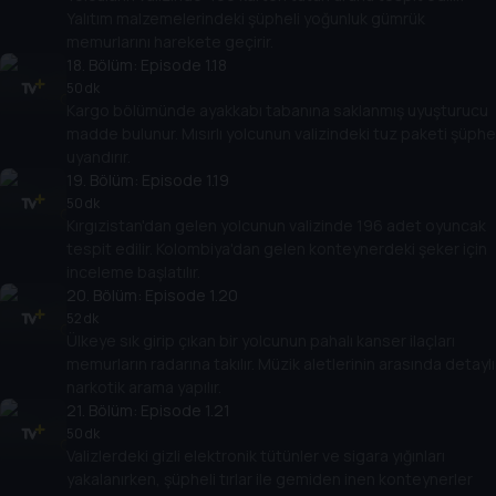
Yalıtım malzemelerindeki şüpheli yoğunluk gümrük
memurlarını harekete geçirir.
18
. Bölüm:
Episode 1.18
50 dk
Kargo bölümünde ayakkabı tabanına saklanmış uyuşturucu
madde bulunur. Mısırlı yolcunun valizindeki tuz paketi şüphe
uyandırır.
19
. Bölüm:
Episode 1.19
50 dk
Kırgızistan'dan gelen yolcunun valizinde 196 adet oyuncak
tespit edilir. Kolombiya'dan gelen konteynerdeki şeker için
inceleme başlatılır.
20
. Bölüm:
Episode 1.20
52 dk
Ülkeye sık girip çıkan bir yolcunun pahalı kanser ilaçları
memurların radarına takılır. Müzik aletlerinin arasında detaylı
narkotik arama yapılır.
21
. Bölüm:
Episode 1.21
50 dk
Valizlerdeki gizli elektronik tütünler ve sigara yığınları
yakalanırken, şüpheli tırlar ile gemiden inen konteynerler