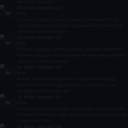
inceleme altına alınır.
22
. Bölüm:
Episode 1.22
50 dk
Sigara dolu valizler ve aşırı sayıdaki kişisel eşyalar ticari
şüphe yaratırken, çok sayıda şişe ve ambalajlı ürünler ise
yeni bir araştırmayı doğurur.
23
. Bölüm:
Episode 1.23
56 dk
Panama uçağından gelen yolculara şok baskın yapılırken,
köstekli saat yığını titizle incelenir. Almanya'dan gelen aşırı
takılar ise incelemeye alınır.
24
. Bölüm:
Episode 1.24
50 dk
Bir valiz şekli ile şüphe uyandırır. Gıdalar arasında gizli
elektronik tütünler açığa çıkarken, X-ray taraması ise
yolcuların altınlarını ifşa eder.
25
. Bölüm:
Episode 1.25
50 dk
Baba-kız valizinde kutu yığını şüphe çeker, metal dolu valiz
titizlikle incelenirken, diğer valizin içerisinde ise çok sayıda
sigara tespit edilir.
26
. Bölüm:
Episode 1.26