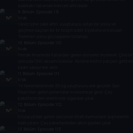
ayakkabı tabanları mercek altındadır.
9
. Bölüm:
Episode 1.9
50 dk
Ceviz içine saklı altın, uyuşturucu yutan bir yolcu ve
göçmen kaçıran bir tır tespit edilir. Eşyasına el konulan
Türkmen yolcu gözyaşlarını tutamaz.
10
. Bölüm:
Episode 1.10
54 dk
Pendik limanında İtalya'dan gelen dorseler incelenir. Çinli bir
yolcuda CNC aksamı bulunur. Abisine motor parçası getiren
kadın yakayı ele verir.
11
. Bölüm:
Episode 1.11
57 dk
Tır tekerleklerinde 90 kg uyuşturucu ele geçirilir. Sao
Paulo'dan gelen pırlantalar incelemeye girer. Çay
paketlerinden elektronik sigaralar çıkar.
12
. Bölüm:
Episode 1.12
51 dk
Etiyopya'dan gelen yolcunun itirafı memurların şüphelerini
haklı çıkarır. Çay paketlerinden alkol şişeleri çıkar.
13
. Bölüm:
Episode 1.13