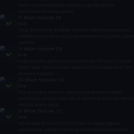
Yalıtım malzemelerindeki şüpheli yoğunluk gümrük
memurlarını harekete geçirir.
18
. Bölüm:
Episode 1.18
50 dk
Kargo bölümünde ayakkabı tabanına saklanmış uyuşturucu
madde bulunur. Mısırlı yolcunun valizindeki tuz paketi şüphe
uyandırır.
19
. Bölüm:
Episode 1.19
50 dk
Kırgızistan'dan gelen yolcunun valizinde 196 adet oyuncak
tespit edilir. Kolombiya'dan gelen konteynerdeki şeker için
inceleme başlatılır.
20
. Bölüm:
Episode 1.20
52 dk
Ülkeye sık girip çıkan bir yolcunun pahalı kanser ilaçları
memurların radarına takılır. Müzik aletlerinin arasında detaylı
narkotik arama yapılır.
21
. Bölüm:
Episode 1.21
50 dk
Valizlerdeki gizli elektronik tütünler ve sigara yığınları
yakalanırken, şüpheli tırlar ile gemiden inen konteynerler