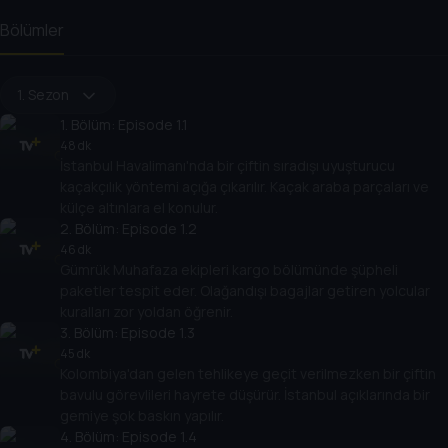
Bölümler
1. Sezon
1
. Bölüm:
Episode 1.1
48 dk
İstanbul Havalimanı'nda bir çiftin sıradışı uyuşturucu
kaçakçılık yöntemi açığa çıkarılır. Kaçak araba parçaları ve
külçe altınlara el konulur.
2
. Bölüm:
Episode 1.2
46 dk
Gümrük Muhafaza ekipleri kargo bölümünde şüpheli
paketler tespit eder. Olağandışı bagajlar getiren yolcular
kuralları zor yoldan öğrenir.
3
. Bölüm:
Episode 1.3
45 dk
Kolombiya'dan gelen tehlikeye geçit verilmezken bir çiftin
bavulu görevlileri hayrete düşürür. İstanbul açıklarında bir
gemiye şok baskın yapılır.
4
. Bölüm:
Episode 1.4