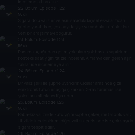
inceleme altına alınır.
22
. Bölüm:
Episode 1.22
50 dk
Sigara dolu valizler ve aşırı sayıdaki kişisel eşyalar ticari
şüphe yaratırken, çok sayıda şişe ve ambalajlı ürünler ise
yeni bir araştırmayı doğurur.
23
. Bölüm:
Episode 1.23
56 dk
Panama uçağından gelen yolculara şok baskın yapılırken,
köstekli saat yığını titizle incelenir. Almanya'dan gelen aşırı
takılar ise incelemeye alınır.
24
. Bölüm:
Episode 1.24
50 dk
Bir valiz şekli ile şüphe uyandırır. Gıdalar arasında gizli
elektronik tütünler açığa çıkarken, X-ray taraması ise
yolcuların altınlarını ifşa eder.
25
. Bölüm:
Episode 1.25
50 dk
Baba-kız valizinde kutu yığını şüphe çeker, metal dolu valiz
titizlikle incelenirken, diğer valizin içerisinde ise çok sayıda
sigara tespit edilir.
26
. Bölüm:
Episode 1.26