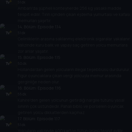
51 dk
Ambarlı'da şüpheli konteynerde 256 kg yasaklı madde
tespit edilir. Tırın içinden çıkan ejderha yumurtası ve kafası
memurları şaşırtır.
14
. Bölüm:
Episode 1.14
51 dk
Gelinliklerin arasına saklanmış elektronik sigaralar yakalanır.
Valizinde kuru balık ve yapay saç getiren yolcu memurlara
zor anlar yaşatır.
15
. Bölüm:
Episode 1.15
50 dk
Hollanda'dan gelen yolcuların illegal teşebbüsü durdurulur.
Figür oyuncaklara çıkan vergi yolcuyla memur arasında
gerginliğe neden olur.
16
. Bölüm:
Episode 1.16
55 dk
Kahire'den gelen yolcunun getirdiği nargile tütünü yasal
sınırın çok üstündedir. Pahalı biblo ve porselen oyuncak
getiren yolcu dikkatlerden kaçmaz.
17
. Bölüm:
Episode 1.17
51 dk
Yolcuların valizinde 400 karton tütün ürünü tespit edilir.