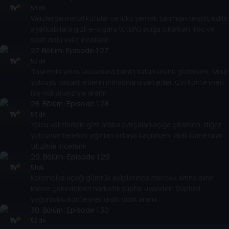
53 dk
Valizlerde metal kutular ve lüks yemek takımları tespit edilir,
ayakkabılara gizli e-sigara tütünü açığa çıkarken, ilaç ve
saat dolu valiz incelenir.
27
. Bölüm:
Episode 1.27
52 dk
Taşkentli yolcu vücuduna bantlı tütün ürünü gizlerken, Mısır
yolcusu yasaklı etlerin imhasına isyan eder. Çin konteyneri
ise risk analiziyle aranır.
28
. Bölüm:
Episode 1.28
53 dk
Yolcu valizindeki gizli araba parçaları açığa çıkarken, diğer
yolcunun telefon yığınları ortaya saçılırken, akıllı kameralar
titizlikle incelenir.
29
. Bölüm:
Episode 1.29
51 dk
Kolombiya uçağı gümrük ekiplerince mercek altına alınır,
kahve çekirdekleri narkotik şüphe uyandırır. Şüpheli
yoğunluklu konteyner didik didik aranır.
30
. Bölüm:
Episode 1.30
52 dk