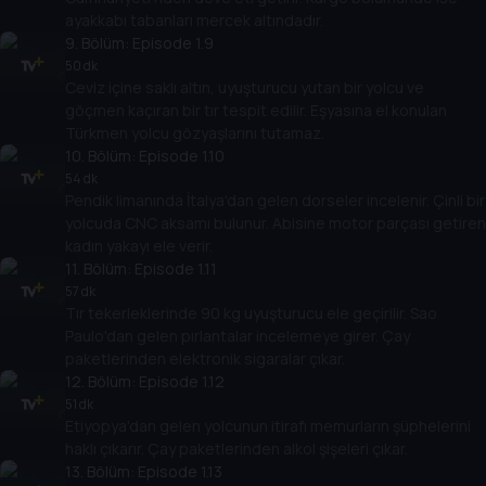
ayakkabı tabanları mercek altındadır.
9
. Bölüm:
Episode 1.9
50 dk
Ceviz içine saklı altın, uyuşturucu yutan bir yolcu ve
göçmen kaçıran bir tır tespit edilir. Eşyasına el konulan
Türkmen yolcu gözyaşlarını tutamaz.
10
. Bölüm:
Episode 1.10
54 dk
Pendik limanında İtalya'dan gelen dorseler incelenir. Çinli bir
yolcuda CNC aksamı bulunur. Abisine motor parçası getiren
kadın yakayı ele verir.
11
. Bölüm:
Episode 1.11
57 dk
Tır tekerleklerinde 90 kg uyuşturucu ele geçirilir. Sao
Paulo'dan gelen pırlantalar incelemeye girer. Çay
paketlerinden elektronik sigaralar çıkar.
12
. Bölüm:
Episode 1.12
51 dk
Etiyopya'dan gelen yolcunun itirafı memurların şüphelerini
haklı çıkarır. Çay paketlerinden alkol şişeleri çıkar.
13
. Bölüm:
Episode 1.13