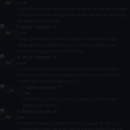
44 dk
Şüpheli bir tır memurların radarına girer. Bir valizde yasadışı
kıyafetler bulunur. Senegal'den gelen patatesin yolculuğu
havaalanında son bulur.
5
. Bölüm:
Episode 1.5
45 dk
Kargo bölümünde 114 kilo uyuşturucu yakalanır. Dekor
sehpada kaçak sigaralar bulunur. Moskova'dan gelen
yolcunun bagajı mercek altına alınır.
6
. Bölüm:
Episode 1.6
44 dk
Uyuşturucu kaçıran İranlı kadın yolcuya geçit verilmez.
Üstünde 225 bin avro bulunan adam sorguya çekilir. Bir
tanker titiz bir kontrolden geçer.
7
. Bölüm:
Episode 1.7
51 dk
Phuket'ten gelen uyuşturucu kaçakçısı memurların
radarından kaçmaz.
8
. Bölüm:
Episode 1.8
51 dk
Limandaki hurdada şüpheli bir kutu bulunur. Bir aile Çad
Cumhuriyeti'nden deve eti getirir. Kargo bölümünde ise