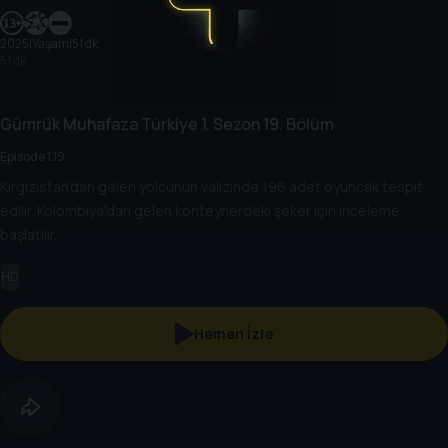
2025
|
Yaşam
|
51 dk
51 dk
Gümrük Muhafaza Türkiye
1. Sezon
19. Bölüm
Episode 1.19
Kırgızistan'dan gelen yolcunun valizinde 196 adet oyuncak tespit
edilir. Kolombiya'dan gelen konteynerdeki şeker için inceleme
başlatılır.
HD
Hemen İzle