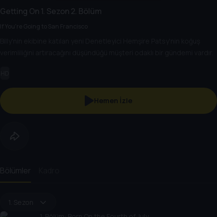
Getting On
1. Sezon
2. Bölüm
If You're Going to San Francisco
Billy'nin ekibine katılan yeni Denetleyici Hemşire Patsy'nin koğuş
verimliliğini artıracağını düşündüğü müşteri odaklı bir gündemi vardır.
HD
Hemen İzle
Bölümler
Kadro
1. Sezon
1
. Bölüm:
Born On the Fourth of July