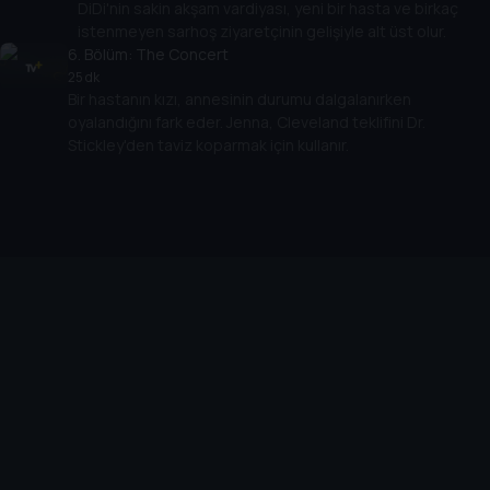
DiDi'nin sakin akşam vardiyası, yeni bir hasta ve birkaç
istenmeyen sarhoş ziyaretçinin gelişiyle alt üst olur.
6
. Bölüm:
The Concert
25 dk
Bir hastanın kızı, annesinin durumu dalgalanırken
oyalandığını fark eder. Jenna, Cleveland teklifini Dr.
Stickley'den taviz koparmak için kullanır.
Cihazlar
Öne Çıkanlar
TV+ Pro
Yasal
From
TV+ Nedir?
Aydınlatma Metni
Doğu
TV+ Ev (IPTV)
Kullanım Koşulları