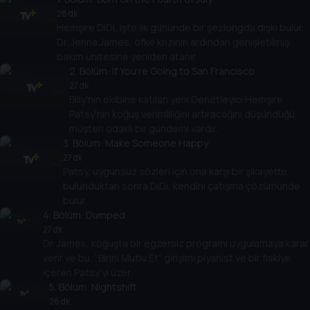
28 dk
Hemşire DiDi, işte ilk gününde bir şezlongda dışkı bulur.
Dr. Jenna James, öfke krizinin ardından genişletilmiş
bakım ünitesine yeniden atanır.
2
. Bölüm:
If You're Going to San Francisco
27 dk
Billy'nin ekibine katılan yeni Denetleyici Hemşire
Patsy'nin koğuş verimliliğini artıracağını düşündüğü
müşteri odaklı bir gündemi vardır.
3
. Bölüm:
Make Someone Happy
27 dk
Patsy, uygunsuz sözleri için ona karşı bir şikayette
bulunduktan sonra DiDi, kendini çatışma çözümünde
bulur.
4
. Bölüm:
Dumped
27 dk
Dr. James, koğuşta bir egzersiz programı uygulamaya karar
verir ve bu, “Birini Mutlu Et” girişimi piyanist ve bir fıskiye
içeren Patsy'yi üzer.
5
. Bölüm:
Nightshift
26 dk