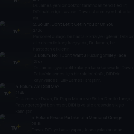
Dr. James yeni bir doktor tarafından tehdit edilir;
DiDi hakları için savaşır; Dawn istenmeyen haberler
alır.
2
. Bölüm:
Don't Let It Get in You or On You
27 dk
Personel bulaşıcı bir hastalık kriziyle ilgilenir; DiDi bir
aile dramı ile karşı karşıyadır; Dr. James, bir
hastadan etkilenir.
3
. Bölüm:
No, I Don't Want a Fucking Smiley Face
27 dk
Dr. James işyeri politikalarıyla karşı karşıyadır; Dawn,
Patsy'nin annesi için bir role bürünür; DiDi'nin
kayınvalidesi, Billy Barnes'ı araştırır.
4
. Bölüm:
Am I Still Me?
27 dk
Dr. James ve Dawn, Dr. Pippa Moore ve Sister Den ile tanışır;
Patsy gerçeğini benimser; DiDi iş ve aile arasında sıkışıp
kalmıştır.
5
. Bölüm:
Please Partake of a Memorial Orange
26 dk
Dawn, DiDi'ye baskı yapar; Jenna yalanlarından