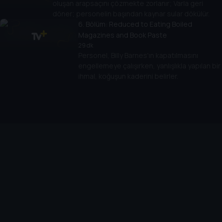
oluşan arapsaçını çözmekte zorlanır; Varla geri
döner; personelin başından kaynar sular dökülür.
6
. Bölüm:
Reduced to Eating Boiled
Magazines and Book Paste
29 dk
Personel, Billy Barnes'ın kapatılmasını
engellemeye çalışırken, yanlışlıkla yapılan bir
ihmal, koğuşun kaderini belirler.
Cihazlar
Öne Çıkanlar
TV+ Pro
Yasal
From
TV+ Nedir?
Aydınlatma Metni
Doğu
TV+ Ev (IPTV)