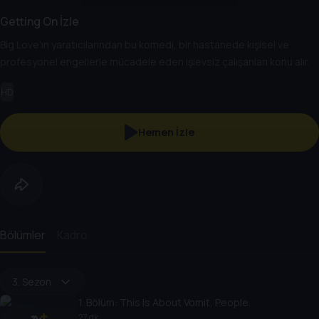
Getting On İzle
Big Love'ın yaratıcılarından bu komedi, bir hastanede kişisel ve
profesyonel engellerle mücadele eden işlevsiz çalışanları konu alır.
HD
Hemen İzle
Bölümler
Kadro
3. Sezon
1
. Bölüm:
This Is About Vomit, People.
27 dk