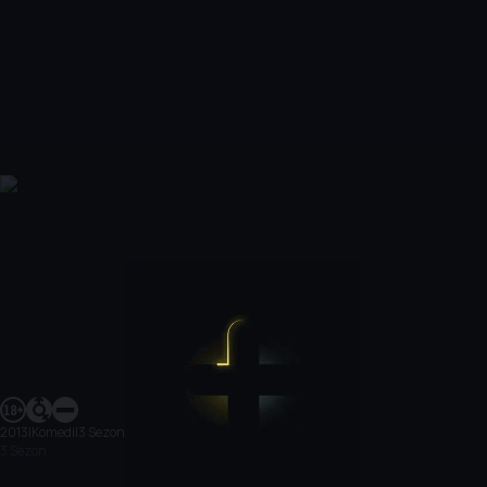
2013
|
Komedi
|
3 Sezon
3 Sezon