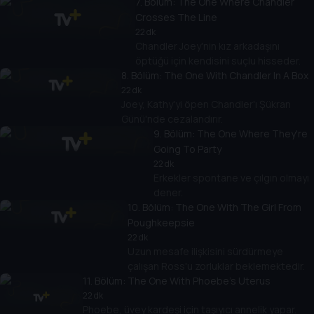
7
. Bölüm:
The One Where Chandler
Crosses The Line
22 dk
Chandler Joey'nin kız arkadaşını
öptüğü için kendisini suçlu hisseder.
8
. Bölüm:
The One With Chandler In A Box
22 dk
Joey, Kathy'yi öpen Chandler'ı Şükran
Günü'nde cezalandırır.
9
. Bölüm:
The One Where They're
Going To Party
22 dk
Erkekler spontane ve çılgın olmayı
dener.
10
. Bölüm:
The One With The Girl From
Poughkeepsie
22 dk
Uzun mesafe ilişkisini sürdürmeye
çalışan Ross'u zorluklar beklemektedir.
11
. Bölüm:
The One With Phoebe's Uterus
22 dk
Phoebe, üvey kardeşi için taşıyıcı annelik yapar.