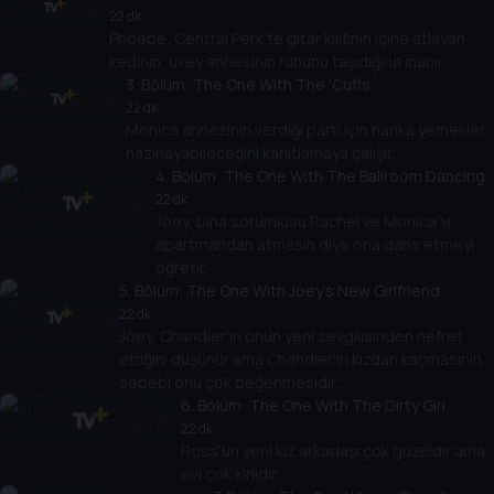
22 dk
Phoebe, Central Perk'te gitar kılıfının içine atlayan
kedinin, üvey annesinin ruhunu taşıdığına inanır.
3
. Bölüm:
The One With The 'Cuffs
22 dk
Monica annesinin verdiği parti için harika yemekler
hazırlayabileceğini kanıtlamaya çalışır.
4
. Bölüm:
The One With The Ballroom Dancing
22 dk
Joey, bina sorumlusu Rachel ve Monica'yı
apartmandan atmasın diye ona dans etmeyi
öğretir.
5
. Bölüm:
The One With Joey's New Girlfriend
22 dk
Joey, Chandler'ın onun yeni sevgilisinden nefret
ettiğini düşünür ama Chandler'ın kızdan kaçmasının
sebebi onu çok beğenmesidir.
6
. Bölüm:
The One With The Dirty Girl
22 dk
Ross'un yeni kız arkadaşı çok güzeldir ama
evi çok kirlidir.