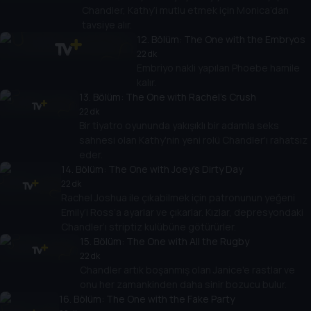
Chandler, Kathy’i mutlu etmek için Monica’dan
tavsiye alır.
12
. Bölüm:
The One with the Embryos
22 dk
Embriyo nakli yapılan Phoebe hamile
kalır.
13
. Bölüm:
The One with Rachel's Crush
22 dk
Bir tiyatro oyununda yakışıklı bir adamla seks
sahnesi olan Kathy'nin yeni rolü Chandler'ı rahatsız
eder.
14
. Bölüm:
The One with Joey's Dirty Day
22 dk
Rachel Joshua ile çıkabilmek için patronunun yeğeni
Emily’i Ross’a ayarlar ve çıkarlar. Kızlar, depresyondaki
Chandler’ı striptiz kulübüne götürürler.
15
. Bölüm:
The One with All the Rugby
22 dk
Chandler artık boşanmış olan Janice'e rastlar ve
onu her zamankinden daha sinir bozucu bulur.
16
. Bölüm:
The One with the Fake Party