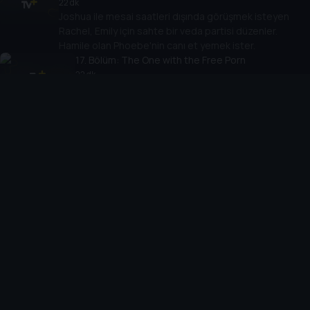
22 dk
Joshua ile mesai saatleri dışında görüşmek isteyen
Rachel, Emily için sahte bir veda partisi düzenler.
Hamile olan Phoebe'nin canı et yemek ister.
17
. Bölüm:
The One with the Free Porn
22 dk
Erkekler televizyonlarında bedava porno kanalına
denk gelir. Phoebe üçüzlere hamile olduğunu
öğrenir.
18
. Bölüm:
The One with Rachel's
New Dress
22 dk
Phoebe bebeklerden birinin ismini
koyar.
19
. Bölüm:
The One with All the Haste
22 dk
Monica ve Rachel apartman dairelerini
erkeklerden almak için her şeyi denemeyi göze alır.
20
. Bölüm:
The One with All the
Wedding Dresses
22 dk
Monica, Emily'nin gelinliğini giyer.