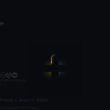
1998
|
Komedi
|
22 dk
22 dk
Friends
4. Sezon
12. Bölüm
The One with the Embryos