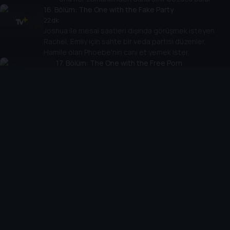
16
. Bölüm:
The One with the Fake Party
22 dk
Joshua ile mesai saatleri dışında görüşmek isteyen
Rachel, Emily için sahte bir veda partisi düzenler.
Hamile olan Phoebe'nin canı et yemek ister.
17
. Bölüm:
The One with the Free Porn
22 dk
Erkekler televizyonlarında bedava porno kanalına
denk gelir. Phoebe üçüzlere hamile olduğunu
öğrenir.
18
. Bölüm:
The One with Rachel's
New Dress
22 dk
Phoebe bebeklerden birinin ismini
koyar.
19
. Bölüm:
The One with All the Haste
22 dk
Monica ve Rachel apartman dairelerini
erkeklerden almak için her şeyi denemeyi göze alır.
20
. Bölüm:
The One with All the
Wedding Dresses