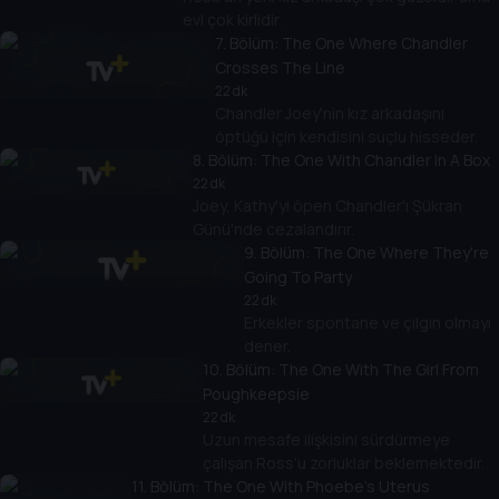
evi çok kirlidir.
7
. Bölüm:
The One Where Chandler
Crosses The Line
22 dk
Chandler Joey'nin kız arkadaşını
öptüğü için kendisini suçlu hisseder.
8
. Bölüm:
The One With Chandler In A Box
22 dk
Joey, Kathy'yi öpen Chandler'ı Şükran
Günü'nde cezalandırır.
9
. Bölüm:
The One Where They're
Going To Party
22 dk
Erkekler spontane ve çılgın olmayı
dener.
10
. Bölüm:
The One With The Girl From
Poughkeepsie
22 dk
Uzun mesafe ilişkisini sürdürmeye
çalışan Ross'u zorluklar beklemektedir.
11
. Bölüm:
The One With Phoebe's Uterus