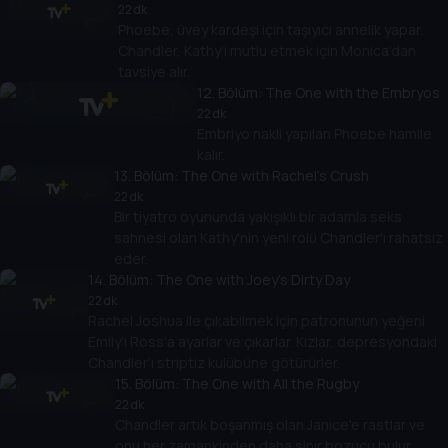
22 dk
Phoebe, üvey kardeşi için taşıyıcı annelik yapar.
Chandler, Kathy’i mutlu etmek için Monica’dan
tavsiye alır.
12
. Bölüm:
The One with the Embryos
22 dk
Embriyo nakli yapılan Phoebe hamile
kalır.
13
. Bölüm:
The One with Rachel's Crush
22 dk
Bir tiyatro oyununda yakışıklı bir adamla seks
sahnesi olan Kathy'nin yeni rolü Chandler'ı rahatsız
eder.
14
. Bölüm:
The One with Joey's Dirty Day
22 dk
Rachel Joshua ile çıkabilmek için patronunun yeğeni
Emily’i Ross’a ayarlar ve çıkarlar. Kızlar, depresyondaki
Chandler’ı striptiz kulübüne götürürler.
15
. Bölüm:
The One with All the Rugby
22 dk
Chandler artık boşanmış olan Janice'e rastlar ve
onu her zamankinden daha sinir bozucu bulur.