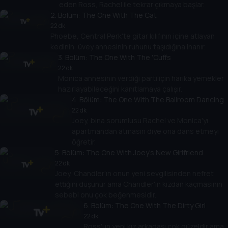
eden Ross, Rachel ile tekrar çıkmaya başlar.
2
. Bölüm:
The One With The Cat
22 dk
Phoebe, Central Perk'te gitar kılıfının içine atlayan
kedinin, üvey annesinin ruhunu taşıdığına inanır.
3
. Bölüm:
The One With The 'Cuffs
22 dk
Monica annesinin verdiği parti için harika yemekler
hazırlayabileceğini kanıtlamaya çalışır.
4
. Bölüm:
The One With The Ballroom Dancing
22 dk
Joey, bina sorumlusu Rachel ve Monica'yı
apartmandan atmasın diye ona dans etmeyi
öğretir.
5
. Bölüm:
The One With Joey's New Girlfriend
22 dk
Joey, Chandler'ın onun yeni sevgilisinden nefret
ettiğini düşünür ama Chandler'ın kızdan kaçmasının
sebebi onu çok beğenmesidir.
6
. Bölüm:
The One With The Dirty Girl
22 dk
Ross'un yeni kız arkadaşı çok güzeldir ama