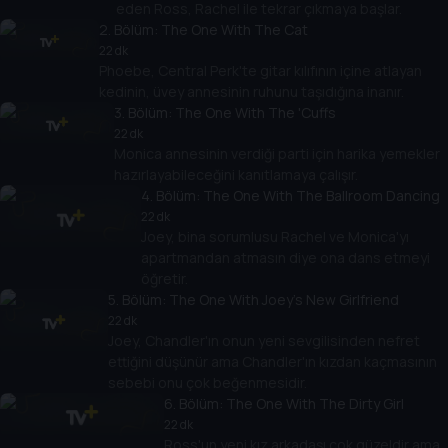
eden Ross, Rachel ile tekrar çıkmaya başlar.
2
. Bölüm:
The One With The Cat
22 dk
Phoebe, Central Perk'te gitar kılıfının içine atlayan
kedinin, üvey annesinin ruhunu taşıdığına inanır.
3
. Bölüm:
The One With The 'Cuffs
22 dk
Monica annesinin verdiği parti için harika yemekler
hazırlayabileceğini kanıtlamaya çalışır.
4
. Bölüm:
The One With The Ballroom Dancing
22 dk
Joey, bina sorumlusu Rachel ve Monica'yı
apartmandan atmasın diye ona dans etmeyi
öğretir.
5
. Bölüm:
The One With Joey's New Girlfriend
22 dk
Joey, Chandler'ın onun yeni sevgilisinden nefret
ettiğini düşünür ama Chandler'ın kızdan kaçmasının
sebebi onu çok beğenmesidir.
6
. Bölüm:
The One With The Dirty Girl
22 dk
Ross'un yeni kız arkadaşı çok güzeldir ama