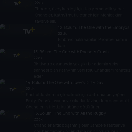
22 dk
Phoebe, üvey kardeşi için taşıyıcı annelik yapar.
Chandler, Kathy’i mutlu etmek için Monica’dan
tavsiye alır.
12
. Bölüm:
The One with the Embryos
22 dk
Embriyo nakli yapılan Phoebe hamile
kalır.
13
. Bölüm:
The One with Rachel's Crush
22 dk
Bir tiyatro oyununda yakışıklı bir adamla seks
sahnesi olan Kathy'nin yeni rolü Chandler'ı rahatsız
eder.
14
. Bölüm:
The One with Joey's Dirty Day
22 dk
Rachel Joshua ile çıkabilmek için patronunun yeğeni
Emily’i Ross’a ayarlar ve çıkarlar. Kızlar, depresyondaki
Chandler’ı striptiz kulübüne götürürler.
15
. Bölüm:
The One with All the Rugby
22 dk
Chandler artık boşanmış olan Janice'e rastlar ve
onu her zamankinden daha sinir bozucu bulur.