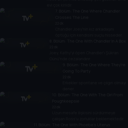
evi çok kirlidir.
7
. Bölüm:
The One Where Chandler
Crosses The Line
22 dk
Chandler Joey'nin kız arkadaşını
öptüğü için kendisini suçlu hisseder.
8
. Bölüm:
The One With Chandler In A Box
22 dk
Joey, Kathy'yi öpen Chandler'ı Şükran
Günü'nde cezalandırır.
9
. Bölüm:
The One Where They're
Going To Party
22 dk
Erkekler spontane ve çılgın olmayı
dener.
10
. Bölüm:
The One With The Girl From
Poughkeepsie
22 dk
Uzun mesafe ilişkisini sürdürmeye
çalışan Ross'u zorluklar beklemektedir.
11
. Bölüm:
The One With Phoebe's Uterus