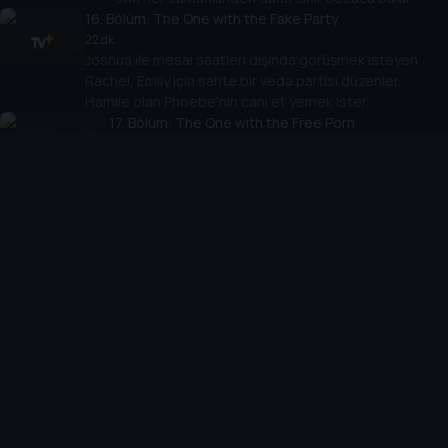
16
. Bölüm:
The One with the Fake Party
22 dk
Joshua ile mesai saatleri dışında görüşmek isteyen
Rachel, Emily için sahte bir veda partisi düzenler.
Hamile olan Phoebe'nin canı et yemek ister.
17
. Bölüm:
The One with the Free Porn
22 dk
Erkekler televizyonlarında bedava porno kanalına
denk gelir. Phoebe üçüzlere hamile olduğunu
öğrenir.
18
. Bölüm:
The One with Rachel's
New Dress
22 dk
Phoebe bebeklerden birinin ismini
koyar.
19
. Bölüm:
The One with All the Haste
22 dk
Monica ve Rachel apartman dairelerini
erkeklerden almak için her şeyi denemeyi göze alır.
20
. Bölüm:
The One with All the
Wedding Dresses