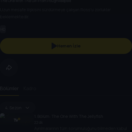
The One With The Girl From Poughkeepsie
Uzun mesafe ilişkisini sürdürmeye çalışan Ross'u zorluklar
beklemektedir.
HD
Hemen İzle
Bölümler
Kadro
4. Sezon
1
. Bölüm:
The One With The Jellyfish
22 dk
Ayrılmalarının tüm sorumluluğunu bilmeden kabul