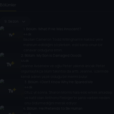
Bölümler
9. Sezon
1
. Bölüm:
What If He Was Innocent?
44 dk
Bazıları Cameron Todd Willingham'ın haksız yere
mahkum edildiğini söylerken, eski karısı onun bir
canavar olduğuna emin.
2
. Bölüm:
My Son is Damaged Goods
44 dk
Jeanne Avsenew ve oğlu Peter yakındı ancak Peter
olgunlaştıkça ölüm takıntısı da arttı. Jeanne, üzerinde
kendi adının yazılı olduğu bir mermi bulur.
3
. Bölüm:
I Don't Know Why He Spared Me
44 dk
Otuz yıl sonra, Sharon Morris hala eski erkek arkadaşı
ve katil olan Anthony Fiebiger'in şansı varken neden
onu öldürmediğini merak ediyor.
4
. Bölüm:
He Pretends to Be Human
44 dk