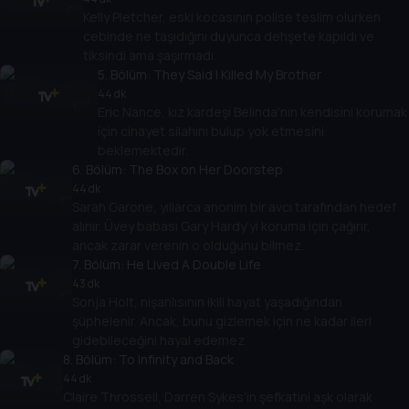
Kelly Pletcher, eski kocasının polise teslim olurken
cebinde ne taşıdığını duyunca dehşete kapıldı ve
tiksindi ama şaşırmadı.
5
. Bölüm:
They Said I Killed My Brother
44 dk
Eric Nance, kız kardeşi Belinda'nın kendisini korumak
için cinayet silahını bulup yok etmesini
beklemektedir.
6
. Bölüm:
The Box on Her Doorstep
44 dk
Sarah Garone, yıllarca anonim bir avcı tarafından hedef
alınır. Üvey babası Gary Hardy’yi koruma için çağırır,
ancak zarar verenin o olduğunu bilmez.
7
. Bölüm:
He Lived A Double Life
43 dk
Sonja Holt, nişanlısının ikili hayat yaşadığından
şüphelenir. Ancak, bunu gizlemek için ne kadar ileri
gidebileceğini hayal edemez.
8
. Bölüm:
To Infinity and Back
44 dk
Claire Throssell, Darren Sykes'in şefkatini aşk olarak