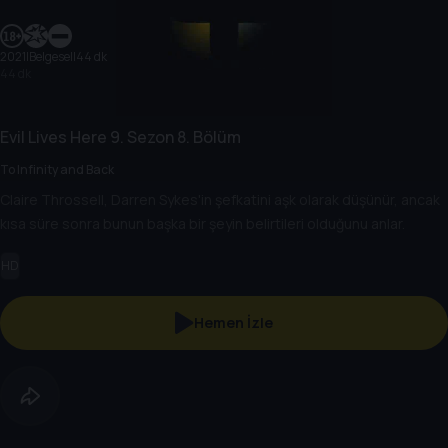
2021
|
Belgesel
|
44 dk
44 dk
Evil Lives Here
9. Sezon
8. Bölüm
To Infinity and Back
Claire Throssell, Darren Sykes'in şefkatini aşk olarak düşünür, ancak
kısa süre sonra bunun başka bir şeyin belirtileri olduğunu anlar.
HD
Hemen İzle