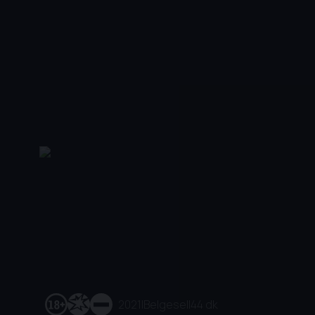
2021
|
Belgesel
|
44 dk