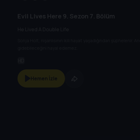
Evil Lives Here
9. Sezon
7. Bölüm
He Lived A Double Life
Sonja Holt, nişanlısının ikili hayat yaşadığından şüphelenir. A
gidebileceğini hayal edemez.
HD
Hemen İzle