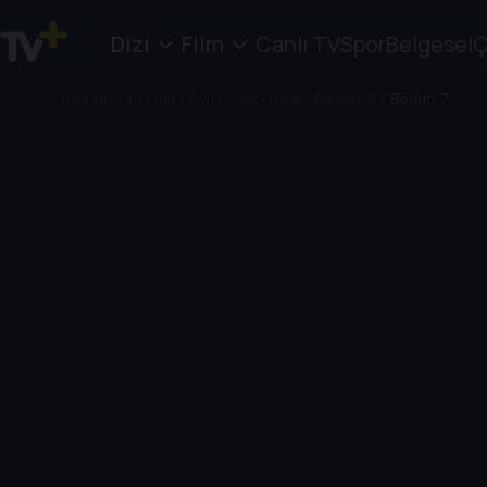
Dizi
Film
Canlı TV
Spor
Belgesel
Ç
Anasayfa
/
Dizi
/
Evil Lives Here
/
Sezon 9
/
Bölüm 7