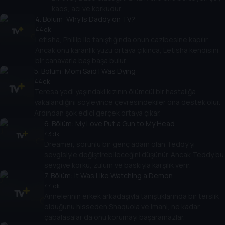
kaos, acı ve korkudur.
4
. Bölüm:
Why Is Daddy on TV?
44 dk
Letisha, Phillip ile tanıştığında onun cazibesine kapılır.
Ancak onu karanlık yüzü ortaya çıkınca, Letisha kendisini
bir canavarla baş başa bulur.
5
. Bölüm:
Mom Said I Was Dying
44 dk
Teresa yedi yaşındaki kızının ölümcül bir hastalığa
yakalandığını söyleyince çevresindekiler ona destek olur.
Ardından şok edici gerçek ortaya çıkar.
6
. Bölüm:
My Love Put a Gun to My Head
43 dk
Dreamer, sorunlu bir genç adam olan Teddy'yi
sevgisiyle değiştirebileceğini düşünür. Ancak Teddy bu
sevgiye korku, zulüm ve baskıyla karşılık verir.
7
. Bölüm:
It Was Like Watching a Demon
44 dk
Annelerinin erkek arkadaşıyla tanıştıklarında bir terslik
olduğunu hisseden Shaquoia ve Imani, ne kadar
çabalasalar da onu korumayı başaramazlar.