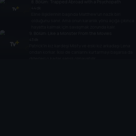
8
. Bölüm:
Trapped Abroad with a Psychopath
44 dk
Eline ilişkilerinin başında Matthew'un nazik biri
olduğunu sanır. Ama onun karanlık yönü açığa çıkınca
hayatta kalmak için savaşmak zorunda kalır.
9
. Bölüm:
Like a Monster From the Movies
43 dk
Patrick'in kız kardeşi Misty ve eski kız arkadaşı Lena
ondan korkar. İkisi de canlarını kurtarmayı başarsa da
diğerleri o kadar şanslı olmayabilir.
10
. Bölüm:
Our Brother by Blood
44 dk
Tabitha ve Ann, kardeşleri Terry'den korkar. Büyüyünce
onunla bağlarını koparmaya çalışırlar. Ama annelerinin onu
affetmesinin bedeli çok ağır olur.
Cihazlar
Öne Çıkanlar
TV+ Pro
Yasal
From