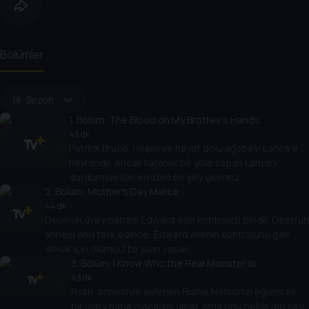
Bölümler
18. Sezon
1
. Bölüm:
The Blood on My Brother's Hands
43 dk
Patrick Bruce, neşeli ve hayat dolu ağabeyi Lance'e
hayrandır. Ancak karanlık bir yola sapan Lance'i
durdurmak için elinden bir şey gelmez.
2
. Bölüm:
Mother’s Day Malice
44 dk
Deon'un üvey babası Edward aşırı kontrolcü biridir. Deon'un
annesi onu terk edince, Edward ailenin kontrolünü geri
almak için ölümcül bir plan yapar.
3
. Bölüm:
I Know Who the Real Monster Is
43 dk
Ryan, annesiyle evlenen Blaine Nelson'ın eğlenceli
bir üvey baba olacağını umar. Ama onu bekleyen şey