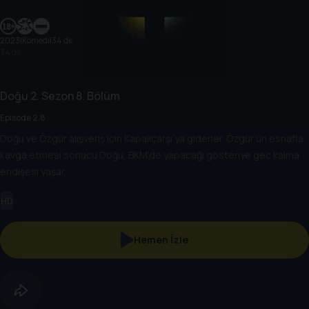
2023
|
Komedi
|
34 dk
34 dk
Doğu
2. Sezon
8. Bölüm
Episode 2.8
Doğu ve Özgür alışveriş için Kapalıçarşı’ya giderler. Özgür’ün esnafla
kavga etmesi sonucu Doğu, BKM’de yapacağı gösteriye geç kalma
endişesi yaşar.
HD
Hemen İzle