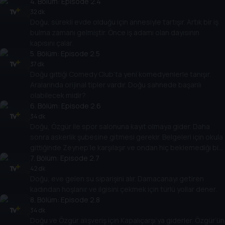
4
. Bölüm:
Episode 2.4
32 dk
Doğu, sürekli evde olduğu için annesiyle tartışır. Artık bir iş
bulma zamanı gelmiştir. Önce iş adamı olan dayısının
kapısını çalar.
5
. Bölüm:
Episode 2.5
37 dk
Doğu gittiği Comedy Club’ta yeni komedyenlerle tanışır.
Aralarında orijinal tipler vardır. Doğu sahnede başarılı
olabilecek midir?
6
. Bölüm:
Episode 2.6
34 dk
Doğu, Özgür ile spor salonuna kayıt olmaya gider. Daha
sonra askerlik şubesine gitmesi gerekir. Belgeleri için okula
gittiğinde Zeynep’le karşılaşır ve ondan hiç beklemediği bir
haber alır.
7
. Bölüm:
Episode 2.7
42 dk
Doğu, eve gelen su siparişini alır. Damacanayı getiren
kadından hoşlanır ve ilgisini çekmek için türlü yollar dener.
8
. Bölüm:
Episode 2.8
34 dk
Doğu ve Özgür alışveriş için Kapalıçarşı’ya giderler. Özgür’ün