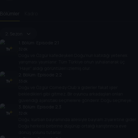
Bölümler
Kadro
2. Sezon
1
. Bölüm:
Episode 2.1
32 dk
Doğu ve Özgür kafedeyken Doğu'nun katıldığı yetenek
yarışması yayınlanır. Tüm Türkiye onun yuhalanarak üç
“Hayır” aldığı görüntüleri izlemiş olur.
2
. Bölüm:
Episode 2.2
33 dk
Doğu ve Özgür Comedy Club’a giderler fakat işler
bekledikleri gibi gitmez. Bir oyuncu arkadaşları onları
güvendiği ajanstaki seçmelere gönderir. Doğu seçmeye
girer, Özgür kavga çıkarır.
3
. Bölüm:
Episode 2.3
32 dk
Doğu, kurban bayramında ailesiyle bayram ziyaretine gider.
Doğu herkesi birbirine düşürüp ortalığı karıştırınca eve
dönüş yolunu tutarlar.