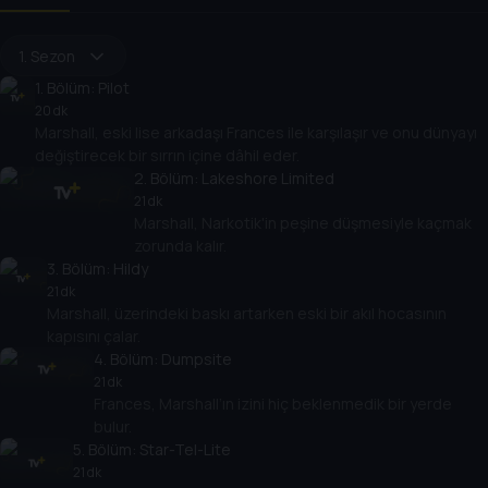
1. Sezon
1
. Bölüm:
Pilot
20 dk
Marshall, eski lise arkadaşı Frances ile karşılaşır ve onu dünyayı
değiştirecek bir sırrın içine dâhil eder.
2
. Bölüm:
Lakeshore Limited
21 dk
Marshall, Narkotik'in peşine düşmesiyle kaçmak
zorunda kalır.
3
. Bölüm:
Hildy
21 dk
Marshall, üzerindeki baskı artarken eski bir akıl hocasının
kapısını çalar.
4
. Bölüm:
Dumpsite
21 dk
Frances, Marshall’ın izini hiç beklenmedik bir yerde
bulur.
5
. Bölüm:
Star-Tel-Lite
21 dk