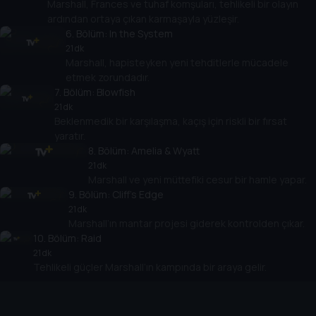
Marshall, Frances ve tuhaf komşuları, tehlikeli bir olayın
ardından ortaya çıkan karmaşayla yüzleşir.
6
. Bölüm:
In the System
21 dk
Marshall, hapisteyken yeni tehditlerle mücadele
etmek zorundadır.
7
. Bölüm:
Blowfish
21 dk
Beklenmedik bir karşılaşma, kaçış için riskli bir fırsat
yaratır.
8
. Bölüm:
Amelia & Wyatt
21 dk
Marshall ve yeni müttefiki cesur bir hamle yapar.
9
. Bölüm:
Cliff's Edge
21 dk
Marshall’ın mantar projesi giderek kontrolden çıkar.
10
. Bölüm:
Raid
21 dk
Tehlikeli güçler Marshall’ın kampında bir araya gelir.
Cihazlar