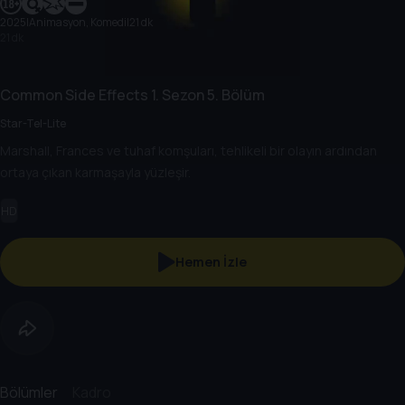
2025
|
Animasyon, Komedi
|
21 dk
21 dk
Common Side Effects
1. Sezon
5. Bölüm
Star-Tel-Lite
Marshall, Frances ve tuhaf komşuları, tehlikeli bir olayın ardından
ortaya çıkan karmaşayla yüzleşir.
HD
Hemen İzle
Bölümler
Kadro