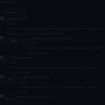
1. Sezon
1
. Bölüm:
Pilot
20 dk
Marshall, eski lise arkadaşı Frances ile karşılaşır ve onu dünyayı
değiştirecek bir sırrın içine dâhil eder.
2
. Bölüm:
Lakeshore Limited
21 dk
Marshall, Narkotik'in peşine düşmesiyle kaçmak
zorunda kalır.
3
. Bölüm:
Hildy
21 dk
Marshall, üzerindeki baskı artarken eski bir akıl hocasının
kapısını çalar.
4
. Bölüm:
Dumpsite
21 dk
Frances, Marshall’ın izini hiç beklenmedik bir yerde
bulur.
5
. Bölüm:
Star-Tel-Lite
21 dk