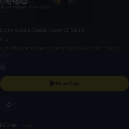
2025
|
Animasyon, Komedi
|
22 dk
22 dk
Common Side Effects
1. Sezon
3. Bölüm
Hildy
Marshall, üzerindeki baskı artarken eski bir akıl hocasının kapısını
çalar.
HD
Hemen İzle
Bölümler
Kadro