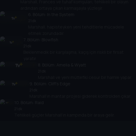
Marshall, Frances ve tuhaf komşuları, tehlikeli bir olayın
ardından ortaya çıkan karmaşayla yüzleşir.
6
. Bölüm:
In the System
21 dk
Marshall, hapisteyken yeni tehditlerle mücadele
etmek zorundadır.
7
. Bölüm:
Blowfish
21 dk
Beklenmedik bir karşılaşma, kaçış için riskli bir fırsat
yaratır.
8
. Bölüm:
Amelia & Wyatt
21 dk
Marshall ve yeni müttefiki cesur bir hamle yapar.
9
. Bölüm:
Cliff's Edge
21 dk
Marshall’ın mantar projesi giderek kontrolden çıkar.
10
. Bölüm:
Raid
21 dk
Tehlikeli güçler Marshall’ın kampında bir araya gelir.
Cihazlar