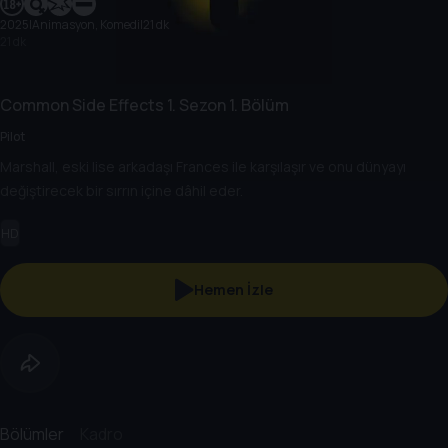
2025
|
Animasyon, Komedi
|
21 dk
21 dk
Common Side Effects
1. Sezon
1. Bölüm
Pilot
Marshall, eski lise arkadaşı Frances ile karşılaşır ve onu dünyayı
değiştirecek bir sırrın içine dâhil eder.
HD
Hemen İzle
Bölümler
Kadro