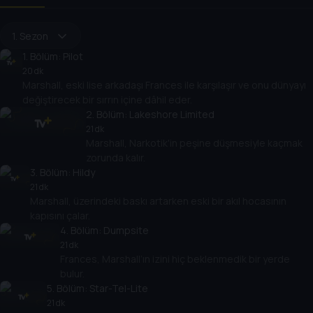
1. Sezon
1
. Bölüm:
Pilot
20 dk
Marshall, eski lise arkadaşı Frances ile karşılaşır ve onu dünyayı
değiştirecek bir sırrın içine dâhil eder.
2
. Bölüm:
Lakeshore Limited
21 dk
Marshall, Narkotik'in peşine düşmesiyle kaçmak
zorunda kalır.
3
. Bölüm:
Hildy
21 dk
Marshall, üzerindeki baskı artarken eski bir akıl hocasının
kapısını çalar.
4
. Bölüm:
Dumpsite
21 dk
Frances, Marshall’ın izini hiç beklenmedik bir yerde
bulur.
5
. Bölüm:
Star-Tel-Lite
21 dk