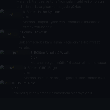
Marshall, Frances ve tuhaf komşuları, tehlikeli bir olayın
ardından ortaya çıkan karmaşayla yüzleşir.
6
. Bölüm:
In the System
21 dk
Marshall, hapisteyken yeni tehditlerle mücadele
etmek zorundadır.
7
. Bölüm:
Blowfish
21 dk
Beklenmedik bir karşılaşma, kaçış için riskli bir fırsat
yaratır.
8
. Bölüm:
Amelia & Wyatt
21 dk
Marshall ve yeni müttefiki cesur bir hamle yapar.
9
. Bölüm:
Cliff's Edge
21 dk
Marshall’ın mantar projesi giderek kontrolden çıkar.
10
. Bölüm:
Raid
21 dk
Tehlikeli güçler Marshall’ın kampında bir araya gelir.
Cihazlar