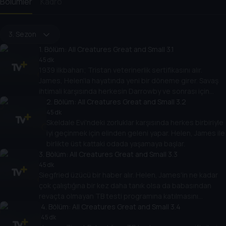
Bölümler
Kadro
3. Sezon
1
. Bölüm:
All Creatures Great and Small 3.1
45 dk
1939 ilkbaharı; Tristan veterinerlik sertifikasını alır.
James, Helen'la hayatında yeni bir döneme girer. Savaş
ihtimali karşısında herkesin Darrowby ve sonrası için
planını gözden geçirmesi gerekir.
2
. Bölüm:
All Creatures Great and Small 3.2
45 dk
Skeldale Evi'ndeki zorluklar karşısında herkes birbiriyle
iyi geçinmek için elinden geleni yapar. Helen, James ile
birlikte üst kattaki odada yaşamaya başlar.
3
. Bölüm:
All Creatures Great and Small 3.3
45 dk
Siegfried üzücü bir haber alır. Helen, James'in ne kadar
çok çalıştığına bir kez daha tanık olsa da babasından
revaçta olmayan TB testi programına katılmasını
isteyerek ona yardım etmeye yanaşmaz.
4
. Bölüm:
All Creatures Great and Small 3.4
45 dk