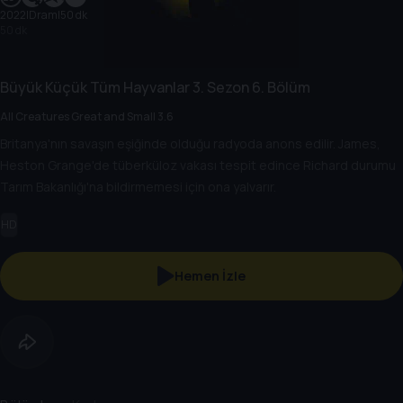
2022
|
Dram
|
50 dk
50 dk
Büyük Küçük Tüm Hayvanlar
3. Sezon
6. Bölüm
All Creatures Great and Small 3.6
Britanya'nın savaşın eşiğinde olduğu radyoda anons edilir. James,
Heston Grange'de tüberküloz vakası tespit edince Richard durumu
Tarım Bakanlığı'na bildirmemesi için ona yalvarır.
HD
Hemen İzle