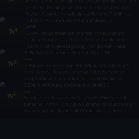
James, Ziraat Bakanlığının TB test programını çiftçilerin
yürütmesine dair girişiminde sonunda başarıya ulaşır.
Tristan, Siegfried'in rakibinin kızı Florence Pandhi ile
randevuya çıkar.
5
. Bölüm:
All Creatures Great and Small 3.5
45 dk
Bayan Hall geçmişinden önemli biriyle buluşmaya
gidince Siegfried ve Tristan kliniğin sorumluluğunu
devralır. Jenny geleceğiyle ilgili aldığı önemli kararı
6
Helen'la paylaşır.
. Bölüm:
All Creatures Great and Small 3.6
49 dk
Britanya'nın savaşın eşiğinde olduğu radyoda anons
edilir. James, Heston Grange'de tüberküloz vakası
tespit edince Richard durumu Tarım Bakanlığı'na
7
bildirmemesi için ona yalvarır.
. Bölüm:
All Creatures Great and Small 3.7
49 dk
Skeldale, Noel'e hazırlanır. Siegfried'in River'ın refahı
pahasına Tristan'ı koruyup korumama konusunda karar
vermesi gerekir. Bayan Hall, Gerald'a karşı hisleriyle
yüzleşmesi gerektiğini anlar.
Cihazlar