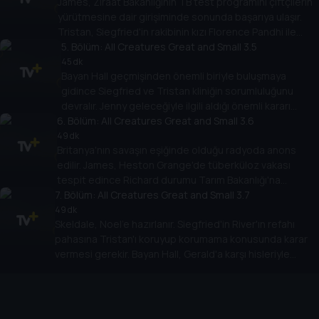
James, Ziraat Bakanlığının TB test programını çiftçilerin
yürütmesine dair girişiminde sonunda başarıya ulaşır.
Tristan, Siegfried'in rakibinin kızı Florence Pandhi ile
randevuya çıkar.
5
. Bölüm:
All Creatures Great and Small 3.5
45 dk
Bayan Hall geçmişinden önemli biriyle buluşmaya
gidince Siegfried ve Tristan kliniğin sorumluluğunu
devralır. Jenny geleceğiyle ilgili aldığı önemli kararı
6
Helen'la paylaşır.
. Bölüm:
All Creatures Great and Small 3.6
49 dk
Britanya'nın savaşın eşiğinde olduğu radyoda anons
edilir. James, Heston Grange'de tüberküloz vakası
tespit edince Richard durumu Tarım Bakanlığı'na
7
bildirmemesi için ona yalvarır.
. Bölüm:
All Creatures Great and Small 3.7
49 dk
Skeldale, Noel'e hazırlanır. Siegfried'in River'ın refahı
pahasına Tristan'ı koruyup korumama konusunda karar
vermesi gerekir. Bayan Hall, Gerald'a karşı hisleriyle
yüzleşmesi gerektiğini anlar.
Cihazlar