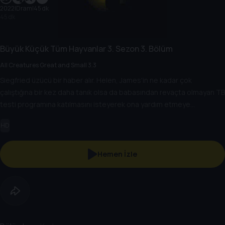
2022
|
Dram
|
45 dk
45 dk
Büyük Küçük Tüm Hayvanlar
3. Sezon
3. Bölüm
All Creatures Great and Small 3.3
Siegfried üzücü bir haber alır. Helen, James'in ne kadar çok
çalıştığına bir kez daha tanık olsa da babasından revaçta olmayan TB
testi programına katılmasını isteyerek ona yardım etmeye
yanaşmaz.
HD
Hemen İzle