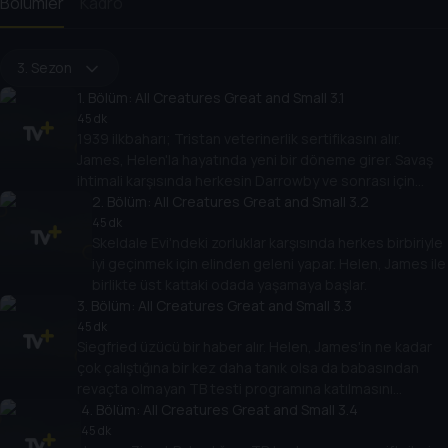
Bölümler
Kadro
3. Sezon
1
. Bölüm:
All Creatures Great and Small 3.1
45 dk
1939 ilkbaharı; Tristan veterinerlik sertifikasını alır.
James, Helen'la hayatında yeni bir döneme girer. Savaş
ihtimali karşısında herkesin Darrowby ve sonrası için
planını gözden geçirmesi gerekir.
2
. Bölüm:
All Creatures Great and Small 3.2
45 dk
Skeldale Evi'ndeki zorluklar karşısında herkes birbiriyle
iyi geçinmek için elinden geleni yapar. Helen, James ile
birlikte üst kattaki odada yaşamaya başlar.
3
. Bölüm:
All Creatures Great and Small 3.3
45 dk
Siegfried üzücü bir haber alır. Helen, James'in ne kadar
çok çalıştığına bir kez daha tanık olsa da babasından
revaçta olmayan TB testi programına katılmasını
isteyerek ona yardım etmeye yanaşmaz.
4
. Bölüm:
All Creatures Great and Small 3.4
45 dk