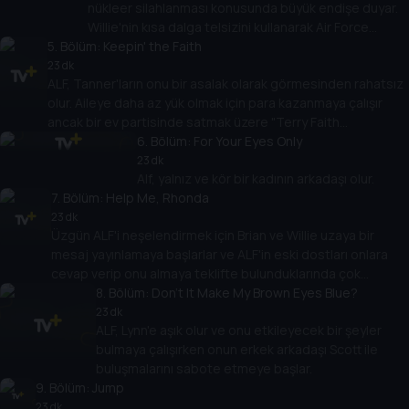
nükleer silahlanması konusunda büyük endişe duyar.
Willie'nin kısa dalga telsizini kullanarak Air Force
5
. Bölüm:
One'daki Başkan'la iletişime geçer ancak FBI'ın büyük
Keepin' the Faith
hoşnutsuzluğuna yol açar.
23 dk
ALF, Tanner'ların onu bir asalak olarak görmesinden rahatsız
olur. Aileye daha az yük olmak için para kazanmaya çalışır
ancak bir ev partisinde satmak üzere "Terry Faith
Kozmetikleri" satın alarak Willie'nin kredi kartı limitini aşar.
6
. Bölüm:
For Your Eyes Only
23 dk
Alf, yalnız ve kör bir kadının arkadaşı olur.
7
. Bölüm:
Help Me, Rhonda
23 dk
Üzgün ​​ALF'i neşelendirmek için Brian ve Willie uzaya bir
mesaj yayınlamaya başlarlar ve ALF'in eski dostları onlara
cevap verip onu almaya teklifte bulunduklarında çok
şaşırırlar.
8
. Bölüm:
Don't It Make My Brown Eyes Blue?
23 dk
ALF, Lynn'e aşık olur ve onu etkileyecek bir şeyler
bulmaya çalışırken onun erkek arkadaşı Scott ile
buluşmalarını sabote etmeye başlar.
9
. Bölüm:
Jump
23 dk