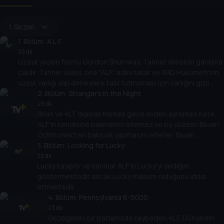
1. Sezon
1
. Bölüm:
A.L.F.
23 dk
Uzaylı yaşam formu Gordon Shumway, Tanner ailesinin garajına
çakılır. Tanner ailesi, ona "ALF" adını takar ve ABD Hükümeti'nin
uzaylı varlığı alıp deneylere tabi tutmaması için varlığını gizli
tutmaya karar verir.
2
. Bölüm:
Strangers in the Night
23 dk
Brian ve ALF dışında herkes gece evden ayrılırken Kate,
ALF'in kendisine bakmasını istemez ve bu yüzden Bayan
Ochmonek'ten bakıcılık yapmasını isterler. Bayan
3
Ochmonek, Psycho (1960) filmini izlemeye başladığında ,
. Bölüm:
Looking for Lucky
ALF yatak odasından gizlice çıkmaya çalışır.
22 dk
Lucky kayıptır ve kanıtlar ALF'in Lucky'yi yediğini
göstermektedir ancak Lucky masum olduğunu iddia
etmektedir.
4
. Bölüm:
Pennsylvania 6-5000
23 dk
Gezegenini bir patlamada kaybeden ALF, Dünya'nın