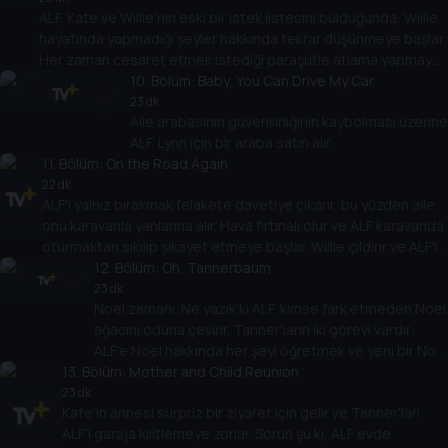
ALF, Kate ve Willie'nin eski bir istek listesini bulduğunda, Willie
hayatında yapmadığı şeyler hakkında tekrar düşünmeye başlar.
Her zaman cesaret etmek istediği paraşütle atlama yapmaya
karar verir.
10
. Bölüm:
Baby, You Can Drive My Car
23 dk
Aile arabasının güvenilirliğinin kaybolması üzerine
ALF, Lynn için bir araba satın alır.
11
. Bölüm:
On the Road Again
22 dk
ALF'i yalnız bırakmak felakete davetiye çıkarır, bu yüzden aile
onu karavanla yanlarına alır. Hava fırtınalı olur ve ALF karavanda
oturmaktan sıkılıp şikayet etmeye başlar. Willie çıldırır ve ALF'i
kovar. ALF, meydan okuyarak uzaklaşır.
12
. Bölüm:
Oh, Tannerbaum
23 dk
Noel zamanı. Ne yazık ki ALF, kimse fark etmeden Noel
ağacını oduna çevirir. Tanner'ların iki görevi vardır:
ALF'e Noel hakkında her şeyi öğretmek ve yeni bir Noel
13
. Bölüm:
ağacı bulmak.
Mother and Child Reunion
23 dk
Kate'in annesi sürpriz bir ziyaret için gelir ve Tanner'ları
ALF'i garaja kilitlemeye zorlar. Sorun şu ki, ALF evde