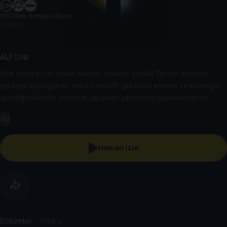
1990
|
Aile, Komedi
|
4 Sezon
4 Sezon
ALF İzle
Kedi yemeyi çok seven sevimli, tüylü bir yaratık Tanner ailesinin
garajına düştüğünde, onu bir misafir gibi kabul ederler ve insanlığın
aptallığı hakkında yorumlar yaparken yanlarında yaşamasına izin
verirler.
HD
Hemen İzle
Bölümler
Kadro