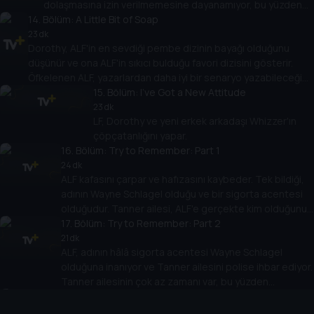
dolaşmasına izin verilmemesine dayanamıyor, bu yüzden
14
. Bölüm:
bir şeyler yapması gerekiyor.
A Little Bit of Soap
23 dk
Dorothy, ALF'in en sevdiği pembe dizinin bayağı olduğunu
düşünür ve ona ALF'in sıkıcı bulduğu favori dizisini gösterir.
Öfkelenen ALF, yazarlardan daha iyi bir senaryo yazabileceğini
söyler. Bunun üzerine ALF bir senaryo yazıp gönderir.
15
. Bölüm:
I've Got a New Attitude
23 dk
LF, Dorothy ve yeni erkek arkadaşı Whizzer'ın
çöpçatanlığını yapar.
16
. Bölüm:
Try to Remember: Part 1
24 dk
ALF kafasını çarpar ve hafızasını kaybeder. Tek bildiği,
adının Wayne Schlagel olduğu ve bir sigorta acentesi
olduğudur. Tanner ailesi, ALF'e gerçekte kim olduğunu
hatırlatmaya çalışır.
17
. Bölüm:
Try to Remember: Part 2
21 dk
ALF, adının hâlâ sigorta acentesi Wayne Schlagel
olduğuna inanıyor ve Tanner ailesini polise ihbar ediyor.
Tanner ailesinin çok az zamanı var, bu yüzden
18
. Bölüm:
geçmişten daha fazla hikaye anlatarak ALF'e gerçekte
Border Song
kim olduğunu hatırlatmaya çalışıyorlar.
23 dk