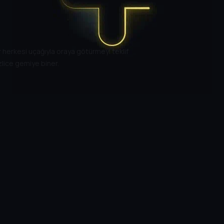
r herkesi uçağıyla oraya götürmeyi teklif
zlice gemiye biner.