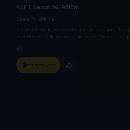
ALF
1. Sezon
26. Bölüm
Come Fly with Me
ALF, bir tatil evinde ücretsiz bir hafta sonu kazanınca, Trevo
eder. Ücretsiz tatili kaçırmak istemeyen ALF, kargo olarak gi
HD
Hemen İzle