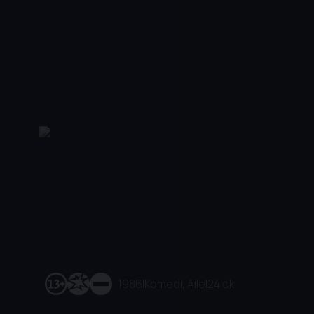
1986
|
Komedi, Aile
|
24 dk