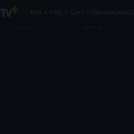
Dizi
Film
Canlı TV
Spor
Belgesel
Ç
Anasayfa
/
Dizi
/
ALF
/
Sezon 1
/
Bölüm 26