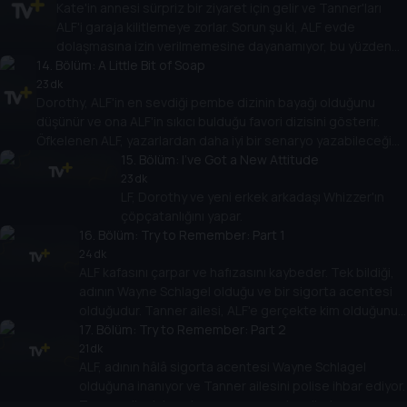
Kate'in annesi sürpriz bir ziyaret için gelir ve Tanner'ları
ALF'i garaja kilitlemeye zorlar. Sorun şu ki, ALF evde
dolaşmasına izin verilmemesine dayanamıyor, bu yüzden
14
. Bölüm:
bir şeyler yapması gerekiyor.
A Little Bit of Soap
23 dk
Dorothy, ALF'in en sevdiği pembe dizinin bayağı olduğunu
düşünür ve ona ALF'in sıkıcı bulduğu favori dizisini gösterir.
Öfkelenen ALF, yazarlardan daha iyi bir senaryo yazabileceğini
söyler. Bunun üzerine ALF bir senaryo yazıp gönderir.
15
. Bölüm:
I've Got a New Attitude
23 dk
LF, Dorothy ve yeni erkek arkadaşı Whizzer'ın
çöpçatanlığını yapar.
16
. Bölüm:
Try to Remember: Part 1
24 dk
ALF kafasını çarpar ve hafızasını kaybeder. Tek bildiği,
adının Wayne Schlagel olduğu ve bir sigorta acentesi
olduğudur. Tanner ailesi, ALF'e gerçekte kim olduğunu
hatırlatmaya çalışır.
17
. Bölüm:
Try to Remember: Part 2
21 dk
ALF, adının hâlâ sigorta acentesi Wayne Schlagel
olduğuna inanıyor ve Tanner ailesini polise ihbar ediyor.
Tanner ailesinin çok az zamanı var, bu yüzden