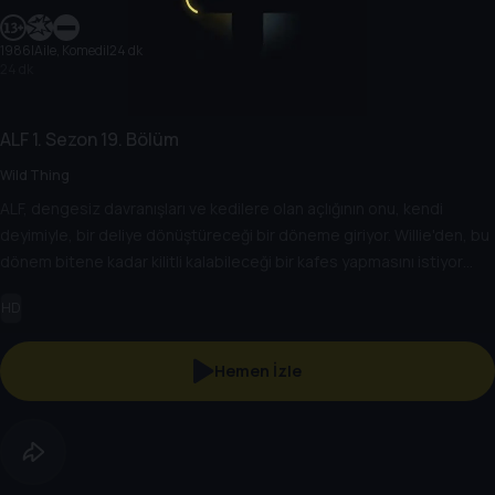
1986
|
Aile, Komedi
|
24 dk
24 dk
ALF
1. Sezon
19. Bölüm
Wild Thing
ALF, dengesiz davranışları ve kedilere olan açlığının onu, kendi
deyimiyle, bir deliye dönüştüreceği bir döneme giriyor. Willie'den, bu
dönem bitene kadar kilitli kalabileceği bir kafes yapmasını istiyor
ama ALF'in aldatma konusunda büyük bir yeteneği var.
HD
Hemen İzle