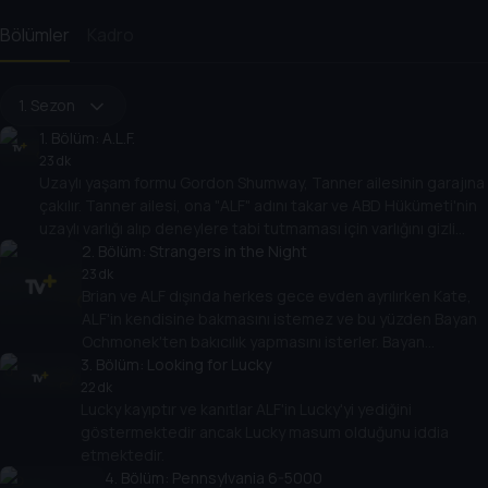
Bölümler
Kadro
1. Sezon
1
. Bölüm:
A.L.F.
23 dk
Uzaylı yaşam formu Gordon Shumway, Tanner ailesinin garajına
çakılır. Tanner ailesi, ona "ALF" adını takar ve ABD Hükümeti'nin
uzaylı varlığı alıp deneylere tabi tutmaması için varlığını gizli
tutmaya karar verir.
2
. Bölüm:
Strangers in the Night
23 dk
Brian ve ALF dışında herkes gece evden ayrılırken Kate,
ALF'in kendisine bakmasını istemez ve bu yüzden Bayan
Ochmonek'ten bakıcılık yapmasını isterler. Bayan
3
Ochmonek, Psycho (1960) filmini izlemeye başladığında ,
. Bölüm:
Looking for Lucky
ALF yatak odasından gizlice çıkmaya çalışır.
22 dk
Lucky kayıptır ve kanıtlar ALF'in Lucky'yi yediğini
göstermektedir ancak Lucky masum olduğunu iddia
etmektedir.
4
. Bölüm:
Pennsylvania 6-5000