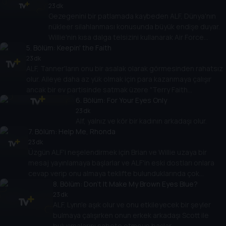
23 dk
Gezegenini bir patlamada kaybeden ALF, Dünya'nın
nükleer silahlanması konusunda büyük endişe duyar.
Willie'nin kısa dalga telsizini kullanarak Air Force
5
. Bölüm:
One'daki Başkan'la iletişime geçer ancak FBI'ın büyük
Keepin' the Faith
hoşnutsuzluğuna yol açar.
23 dk
ALF, Tanner'ların onu bir asalak olarak görmesinden rahatsız
olur. Aileye daha az yük olmak için para kazanmaya çalışır
ancak bir ev partisinde satmak üzere "Terry Faith
Kozmetikleri" satın alarak Willie'nin kredi kartı limitini aşar.
6
. Bölüm:
For Your Eyes Only
23 dk
Alf, yalnız ve kör bir kadının arkadaşı olur.
7
. Bölüm:
Help Me, Rhonda
23 dk
Üzgün ​​ALF'i neşelendirmek için Brian ve Willie uzaya bir
mesaj yayınlamaya başlarlar ve ALF'in eski dostları onlara
cevap verip onu almaya teklifte bulunduklarında çok
şaşırırlar.
8
. Bölüm:
Don't It Make My Brown Eyes Blue?
23 dk
ALF, Lynn'e aşık olur ve onu etkileyecek bir şeyler
bulmaya çalışırken onun erkek arkadaşı Scott ile
buluşmalarını sabote etmeye başlar.