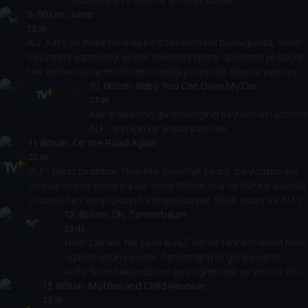
9
. Bölüm:
Jump
23 dk
ALF, Kate ve Willie'nin eski bir istek listesini bulduğunda, Willie
hayatında yapmadığı şeyler hakkında tekrar düşünmeye başlar.
Her zaman cesaret etmek istediği paraşütle atlama yapmaya
karar verir.
10
. Bölüm:
Baby, You Can Drive My Car
23 dk
Aile arabasının güvenilirliğinin kaybolması üzerine
ALF, Lynn için bir araba satın alır.
11
. Bölüm:
On the Road Again
22 dk
ALF'i yalnız bırakmak felakete davetiye çıkarır, bu yüzden aile
onu karavanla yanlarına alır. Hava fırtınalı olur ve ALF karavanda
oturmaktan sıkılıp şikayet etmeye başlar. Willie çıldırır ve ALF'i
kovar. ALF, meydan okuyarak uzaklaşır.
12
. Bölüm:
Oh, Tannerbaum
23 dk
Noel zamanı. Ne yazık ki ALF, kimse fark etmeden Noel
ağacını oduna çevirir. Tanner'ların iki görevi vardır:
ALF'e Noel hakkında her şeyi öğretmek ve yeni bir Noel
13
. Bölüm:
ağacı bulmak.
Mother and Child Reunion
23 dk