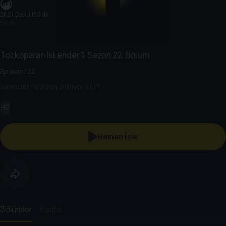
2021
|
Çocuk
|
59 dk
59 dk
Tozkoparan İskender
1. Sezon
22. Bölüm
Episode 1.22
İskender tarihten siliniyor mu?
HD
Hemen İzle
Bölümler
Kadro