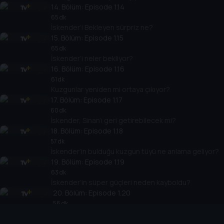
14
. Bölüm:
Episode 1.14
65 dk
İskender’i Bekleyen sürpriz ne?
15
. Bölüm:
Episode 1.15
65 dk
İskender’i neler bekliyor?
16
. Bölüm:
Episode 1.16
61 dk
Kuzgunlar yeniden mi ortaya çıkıyor?
17
. Bölüm:
Episode 1.17
60 dk
İskender, Sinan’ı geri getirebilecek mi?
18
. Bölüm:
Episode 1.18
57 dk
İskender’in bulduğu kuzgun tüyü ne anlama geliyor?
19
. Bölüm:
Episode 1.19
63 dk
İskender’in süper güçleri neden kayboldu?
20
. Bölüm:
Episode 1.20
56 dk
İskender kaçırılıyor…
21
. Bölüm:
Episode 1.21