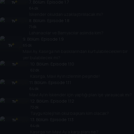
7
. Bölüm:
Episode 1.7
64 dk
İskender okuldan uzaklaştırılılacak mı?
8
. Bölüm:
Episode 1.8
71 dk
Lahanacılar ve Bamyacılar aslında kim?
9
. Bölüm:
Episode 1.9
65 dk
Mavi Ay, Kasırga’nın baskılarından kurtulabilecekleri bir
yer bulabilecek mi?
10
. Bölüm:
Episode 1.10
62 dk
Kasırga, Mavi Ay’ın izlerinin peşinde!
11
. Bölüm:
Episode 1.11
64 dk
Mavi Ay’ın İskender için yaptığı plan işe yarayacak mı?
12
. Bölüm:
Episode 1.12
72 dk
Taygu Koleji'nin okul başkanı kim olacak?
13
. Bölüm:
Episode 1.13
64 dk
Kasırga’nın Mavi Ay’a karşı planı ne?