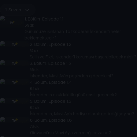
1. Sezon
1
. Bölüm:
Episode 1.1
69 dk
Günümüze ışınlanan Tozkoparan İskender’i neler
beklemektedir?
2
. Bölüm:
Episode 1.2
57 dk
Salih ve Fikri, İskender’i korumayı başarabilecek midir?
3
. Bölüm:
Episode 1.3
55 dk
İskender, Mavi Ay’ın peşinden gidecek mi?
4
. Bölüm:
Episode 1.4
65 dk
İskender’in okuldaki ilk günü nasıl geçecek?
5
. Bölüm:
Episode 1.5
62 dk
İskender’in, Mavi Ay’a hediye olarak getirdiği şey ne?
6
. Bölüm:
Episode 1.6
73 dk
Giovanni’nin Mavi Ay’a vereceği ceza ne?