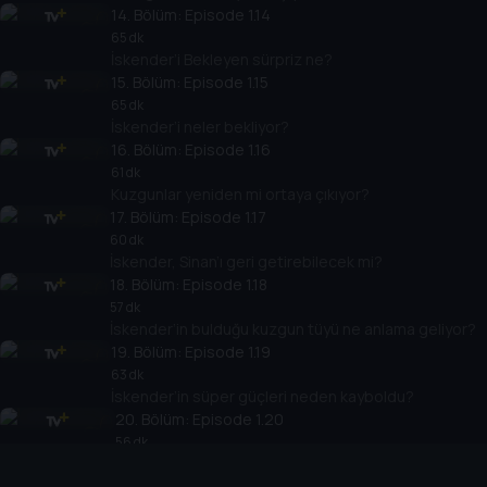
14
. Bölüm:
Episode 1.14
65 dk
İskender’i Bekleyen sürpriz ne?
15
. Bölüm:
Episode 1.15
65 dk
İskender’i neler bekliyor?
16
. Bölüm:
Episode 1.16
61 dk
Kuzgunlar yeniden mi ortaya çıkıyor?
17
. Bölüm:
Episode 1.17
60 dk
İskender, Sinan’ı geri getirebilecek mi?
18
. Bölüm:
Episode 1.18
57 dk
İskender’in bulduğu kuzgun tüyü ne anlama geliyor?
19
. Bölüm:
Episode 1.19
63 dk
İskender’in süper güçleri neden kayboldu?
20
. Bölüm:
Episode 1.20
56 dk
İskender kaçırılıyor…
21
. Bölüm:
Episode 1.21