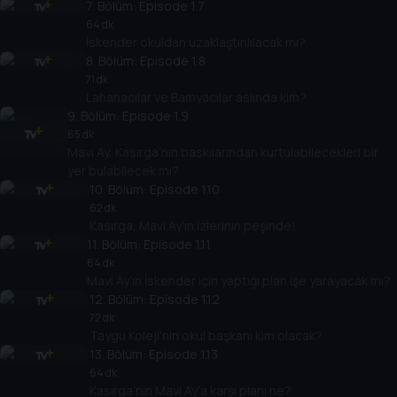
7
. Bölüm:
Episode 1.7
64 dk
İskender okuldan uzaklaştırılılacak mı?
8
. Bölüm:
Episode 1.8
71 dk
Lahanacılar ve Bamyacılar aslında kim?
9
. Bölüm:
Episode 1.9
65 dk
Mavi Ay, Kasırga’nın baskılarından kurtulabilecekleri bir
yer bulabilecek mi?
10
. Bölüm:
Episode 1.10
62 dk
Kasırga, Mavi Ay’ın izlerinin peşinde!
11
. Bölüm:
Episode 1.11
64 dk
Mavi Ay’ın İskender için yaptığı plan işe yarayacak mı?
12
. Bölüm:
Episode 1.12
72 dk
Taygu Koleji'nin okul başkanı kim olacak?
13
. Bölüm:
Episode 1.13
64 dk
Kasırga’nın Mavi Ay’a karşı planı ne?