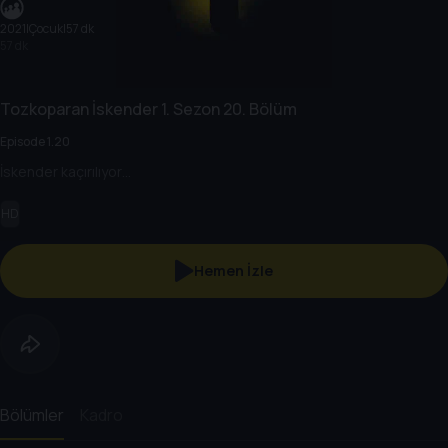
2021
|
Çocuk
|
57 dk
57 dk
Tozkoparan İskender
1. Sezon
20. Bölüm
Episode 1.20
İskender kaçırılıyor…
HD
Hemen İzle
Bölümler
Kadro