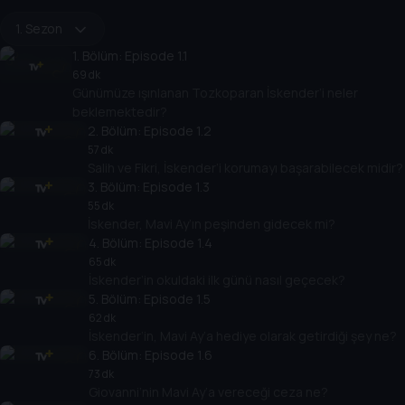
1. Sezon
1
. Bölüm:
Episode 1.1
69 dk
Günümüze ışınlanan Tozkoparan İskender’i neler
beklemektedir?
2
. Bölüm:
Episode 1.2
57 dk
Salih ve Fikri, İskender’i korumayı başarabilecek midir?
3
. Bölüm:
Episode 1.3
55 dk
İskender, Mavi Ay’ın peşinden gidecek mi?
4
. Bölüm:
Episode 1.4
65 dk
İskender’in okuldaki ilk günü nasıl geçecek?
5
. Bölüm:
Episode 1.5
62 dk
İskender’in, Mavi Ay’a hediye olarak getirdiği şey ne?
6
. Bölüm:
Episode 1.6
73 dk
Giovanni’nin Mavi Ay’a vereceği ceza ne?