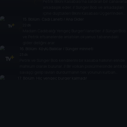
Petrik Bikini Kasabası'na saldıran bir canavarla
arkadaşlık eder. // Sünger Bob ve arkadaşları
içine düştükleri Bikini Kasabası Üçgen'inden
15
. Bölüm:
Cadı Laneti / Ana Gider
kurtulmanın yollarını arıyorlar.
22 dk
Madam Cadıbalığı Yengeç Burger'i lanetler. // SüngerBob
ve Petrik efsanelerde anlatılan okyanus tabanındaki
gider deliğini arar.
16
. Bölüm:
Köylü Balıklar / Sünger minneti
23 dk
Petrik ve Sünger Bob kendilerini bir kasaba halkının elinde
mahkum olarak bulurlar. // Bir volkan piskürmesinde antik bi
savaşçı gelip lavları durdurmanın tek yolunun kurban
17
vermek olduğunu söyler!
. Bölüm:
Hiç yengeç burger kalmadı!
23 dk
Yengeç burger gizli formülü okyanusun öbür ucudna başka
bir yere saklanır ve Sünger Bob da onu alıp geri getirmek
üzere gönderilir. Ancak yolda giderken formülün saklandığı
kasanın anahtarını kaybeder.
18
. Bölüm:
Şu Çökme Hissi / Karate Yıldızı
23 dk
SüngerBob ve Petrik evlerinin arasına bir tünel kazar ve
Skuidvörd'ü çılgına çevirirler. // Pet Bikini Kasabası'nın