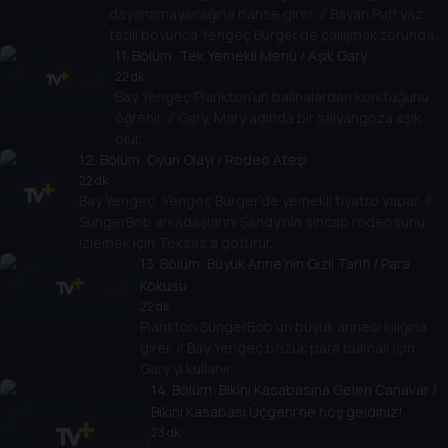
dayanamayacağına bahse girer. // Bayan Puff yaz
tatili boyunca Yengeç Burger'de çalışmak zorunda
kalır.
11
. Bölüm:
Tek Yemekli Menü / Aşık Gary
22 dk
Bay Yengeç Plankton'un balinalardan korktuğunu
öğrenir. // Gary, Mary adında bir salyangoza aşık
olur.
12
. Bölüm:
Oyun Olayı / Rodeo Ateşi
22 dk
Bay Yengeç, Yengeç Burger'de yemekli tiyatro yapar. //
SüngerBob arkadaşlarını Sandy'nin sincap rodeosunu
izlemek için Teksas'a götürür.
13
. Bölüm:
Büyük Anne'nin Gizli Tarifi / Para
Kokusu
22 dk
Plankton SüngerBob’un büyük annesi kılığına
girer. // Bay Yengeç bozuk para bulmak için
Gary'yi kullanır.
14
. Bölüm:
Bikini Kasabasına Gelen Canavar /
Bikini Kasabası Üçgeni'ne hoş geldiniz!
23 dk