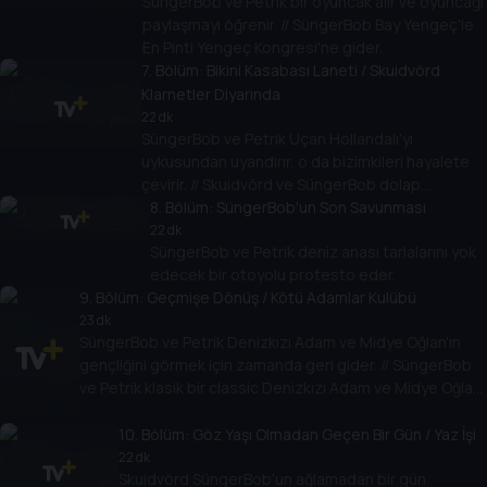
SüngerBob ve Petrik bir oyuncak alır ve oyuncağı
paylaşmayı öğrenir. // SüngerBob Bay Yengeç'le
En Pinti Yengeç Kongresi'ne gider.
7
. Bölüm:
Bikini Kasabası Laneti / Skuidvörd
Klarnetler Diyarında
22 dk
SüngerBob ve Petrik Uçan Hollandalı'yı
uykusundan uyandırır, o da bizimkileri hayalete
çevirir. // Skuidvörd ve SüngerBob dolap
paylaşmak zorunda kalır.
8
. Bölüm:
SüngerBob'un Son Savunması
22 dk
SüngerBob ve Petrik deniz anası tarlalarını yok
edecek bir otoyolu protesto eder.
9
. Bölüm:
Geçmişe Dönüş / Kötü Adamlar Kulübü
23 dk
SüngerBob ve Petrik Denizkızı Adam ve Midye Oğlan'ın
gençliğini görmek için zamanda geri gider. // SüngerBob
ve Petrik klasik bir classic Denizkızı Adam ve Midye Oğlan
bölümünde kahramanlarını kötü adamlarla dövüşürken
izler.
10
. Bölüm:
Göz Yaşı Olmadan Geçen Bir Gün / Yaz İşi
22 dk
Skuidvörd SüngerBob'un ağlamadan bir gün