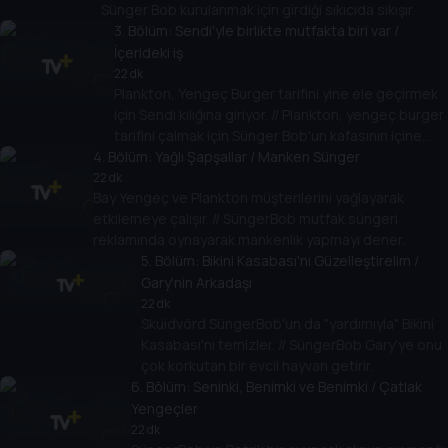
Sünger Bob kurulanmak için girdiği sıkıcıda sıkışır.
3
. Bölüm:
Sendi'yle birlikte mutfakta biri var /
İçerideki iş
22 dk
Plankton, Yengeç Burger tarifini yine ele geçirmek
için Sendi kılığına giriyor. // Plankton, yengeç burger
tarifini çalmak için Sünger Bob'un kafasının içine
4
. Bölüm:
girer.
Yağlı Şapşallar / Manken Sünger
22 dk
Bay Yengeç ve Plankton müşterilerini yağlayarak
etkilemeye çalışır. // SüngerBob mutfak süngeri
reklamında oynayarak mankenlik yapmayı dener.
5
. Bölüm:
Bikini Kasabası'nı Güzelleştirelim /
Gary'nin Arkadaşı
22 dk
Skuidvörd SüngerBob'un da "yardımıyla" Bikini
Kasabası'nı temizler. // SüngerBob Gary'ye onu
çok korkutan bir evcil hayvan getirir.
6
. Bölüm:
Seninki, Benimki ve Benimki / Çatlak
Yengeçler
22 dk