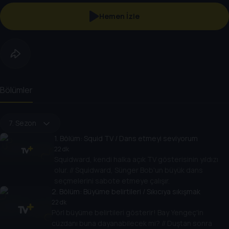
Hemen İzle
Bölümler
7. Sezon
1
. Bölüm:
Squid TV / Dans etmeyi seviyorum
22 dk
Squidward, kendi halka açık TV gösterisinin yıldızı
olur. // Squidward, Sünger Bob'un büyük dans
seçmelerini sabote etmeye çalışır.
2
. Bölüm:
Büyüme belirtileri / Sıkıcıya sıkışmak
22 dk
Pörl büyüme belirtileri gösterir! Bay Yengeç'in
cüzdanı buna dayanabilecek mi? // Duştan sonra