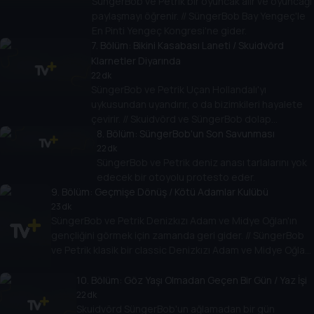
SüngerBob ve Petrik bir oyuncak alır ve oyuncağı
paylaşmayı öğrenir. // SüngerBob Bay Yengeç'le
En Pinti Yengeç Kongresi'ne gider.
7
. Bölüm:
Bikini Kasabası Laneti / Skuidvörd
Klarnetler Diyarında
22 dk
SüngerBob ve Petrik Uçan Hollandalı'yı
uykusundan uyandırır, o da bizimkileri hayalete
çevirir. // Skuidvörd ve SüngerBob dolap
paylaşmak zorunda kalır.
8
. Bölüm:
SüngerBob'un Son Savunması
22 dk
SüngerBob ve Petrik deniz anası tarlalarını yok
edecek bir otoyolu protesto eder.
9
. Bölüm:
Geçmişe Dönüş / Kötü Adamlar Kulübü
23 dk
SüngerBob ve Petrik Denizkızı Adam ve Midye Oğlan'ın
gençliğini görmek için zamanda geri gider. // SüngerBob
ve Petrik klasik bir classic Denizkızı Adam ve Midye Oğlan
bölümünde kahramanlarını kötü adamlarla dövüşürken
izler.
10
. Bölüm:
Göz Yaşı Olmadan Geçen Bir Gün / Yaz İşi
22 dk
Skuidvörd SüngerBob'un ağlamadan bir gün