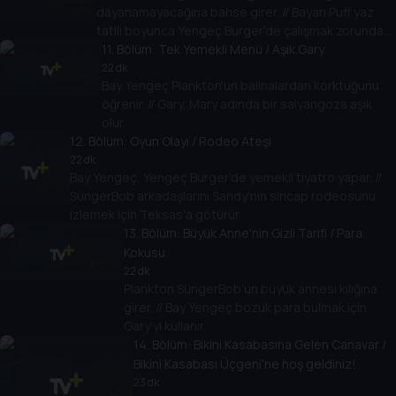
dayanamayacağına bahse girer. // Bayan Puff yaz
tatili boyunca Yengeç Burger'de çalışmak zorunda
kalır.
11
. Bölüm:
Tek Yemekli Menü / Aşık Gary
22 dk
Bay Yengeç Plankton'un balinalardan korktuğunu
öğrenir. // Gary, Mary adında bir salyangoza aşık
olur.
12
. Bölüm:
Oyun Olayı / Rodeo Ateşi
22 dk
Bay Yengeç, Yengeç Burger'de yemekli tiyatro yapar. //
SüngerBob arkadaşlarını Sandy'nin sincap rodeosunu
izlemek için Teksas'a götürür.
13
. Bölüm:
Büyük Anne'nin Gizli Tarifi / Para
Kokusu
22 dk
Plankton SüngerBob’un büyük annesi kılığına
girer. // Bay Yengeç bozuk para bulmak için
Gary'yi kullanır.
14
. Bölüm:
Bikini Kasabasına Gelen Canavar /
Bikini Kasabası Üçgeni'ne hoş geldiniz!
23 dk