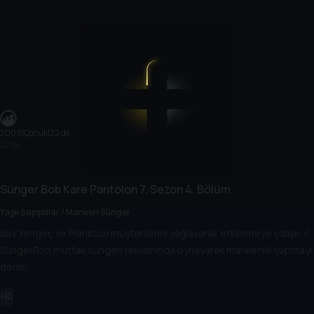
2009
|
Çocuk
|
22 dk
22 dk
Sünger Bob Kare Pantolon
7. Sezon
4. Bölüm
Yağlı Şapşallar / Manken Sünger
Bay Yengeç ve Plankton müşterilerini yağlayarak etkilemeye çalışır. //
SüngerBob mutfak süngeri reklamında oynayarak mankenlik yapmayı
dener.
HD