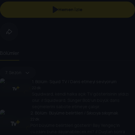
Hemen İzle
Bölümler
7. Sezon
1
. Bölüm:
Squid TV / Dans etmeyi seviyorum
22 dk
Squidward, kendi halka açık TV gösterisinin yıldızı
olur. // Squidward, Sünger Bob'un büyük dans
seçmelerini sabote etmeye çalışır.
2
. Bölüm:
Büyüme belirtileri / Sıkıcıya sıkışmak
22 dk
Pörl büyüme belirtileri gösterir! Bay Yengeç'in
cüzdanı buna dayanabilecek mi? // Duştan sonra