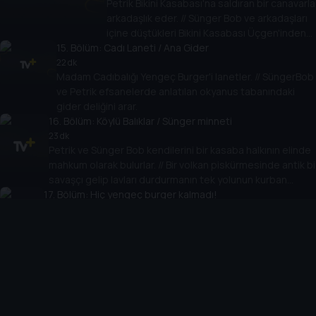
Petrik Bikini Kasabası'na saldıran bir canavarla
arkadaşlık eder. // Sünger Bob ve arkadaşları
içine düştükleri Bikini Kasabası Üçgen'inden
15
. Bölüm:
Cadı Laneti / Ana Gider
kurtulmanın yollarını arıyorlar.
22 dk
Madam Cadıbalığı Yengeç Burger'i lanetler. // SüngerBob
ve Petrik efsanelerde anlatılan okyanus tabanındaki
gider deliğini arar.
16
. Bölüm:
Köylü Balıklar / Sünger minneti
23 dk
Petrik ve Sünger Bob kendilerini bir kasaba halkının elinde
mahkum olarak bulurlar. // Bir volkan piskürmesinde antik bi
savaşçı gelip lavları durdurmanın tek yolunun kurban
17
vermek olduğunu söyler!
. Bölüm:
Hiç yengeç burger kalmadı!
23 dk
Yengeç burger gizli formülü okyanusun öbür ucudna başka
bir yere saklanır ve Sünger Bob da onu alıp geri getirmek
üzere gönderilir. Ancak yolda giderken formülün saklandığı
kasanın anahtarını kaybeder.
18
. Bölüm:
Şu Çökme Hissi / Karate Yıldızı
23 dk
SüngerBob ve Petrik evlerinin arasına bir tünel kazar ve
Skuidvörd'ü çılgına çevirirler. // Pet Bikini Kasabası'nın