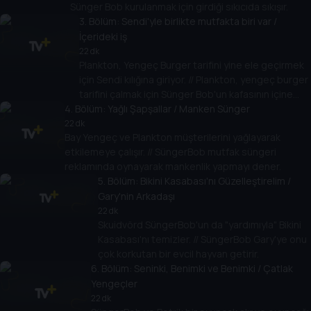
Sünger Bob kurulanmak için girdiği sıkıcıda sıkışır.
3
. Bölüm:
Sendi'yle birlikte mutfakta biri var /
İçerideki iş
22 dk
Plankton, Yengeç Burger tarifini yine ele geçirmek
için Sendi kılığına giriyor. // Plankton, yengeç burger
tarifini çalmak için Sünger Bob'un kafasının içine
4
. Bölüm:
girer.
Yağlı Şapşallar / Manken Sünger
22 dk
Bay Yengeç ve Plankton müşterilerini yağlayarak
etkilemeye çalışır. // SüngerBob mutfak süngeri
reklamında oynayarak mankenlik yapmayı dener.
5
. Bölüm:
Bikini Kasabası'nı Güzelleştirelim /
Gary'nin Arkadaşı
22 dk
Skuidvörd SüngerBob'un da "yardımıyla" Bikini
Kasabası'nı temizler. // SüngerBob Gary'ye onu
çok korkutan bir evcil hayvan getirir.
6
. Bölüm:
Seninki, Benimki ve Benimki / Çatlak
Yengeçler
22 dk