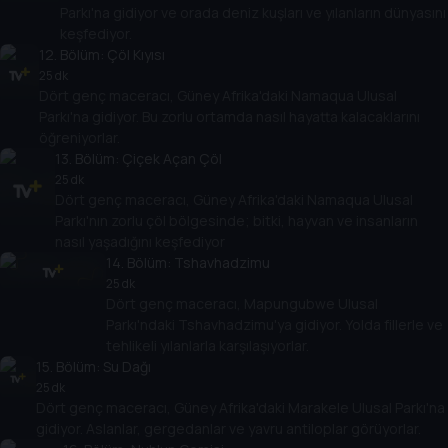
Parkı'na gidiyor ve orada deniz kuşları ve yılanların dünyasını
keşfediyor.
12
. Bölüm:
Çöl Kıyısı
25 dk
Dört genç maceracı, Güney Afrika'daki Namaqua Ulusal
Parkı'na gidiyor. Bu zorlu ortamda nasıl hayatta kalacaklarını
öğreniyorlar.
13
. Bölüm:
Çiçek Açan Çöl
25 dk
Dört genç maceracı, Güney Afrika'daki Namaqua Ulusal
Parkı'nın zorlu çöl bölgesinde; bitki, hayvan ve insanların
nasıl yaşadığını keşfediyor
14
. Bölüm:
Tshavhadzimu
25 dk
Dört genç maceracı, Mapungubwe Ulusal
Parkı'ndaki Tshavhadzimu'ya gidiyor. Yolda fillerle ve
tehlikeli yılanlarla karşılaşıyorlar.
15
. Bölüm:
Su Dağı
25 dk
Dört genç maceracı, Güney Afrika'daki Marakele Ulusal Parkı'na
gidiyor. Aslanlar, gergedanlar ve yavru antiloplar görüyorlar.