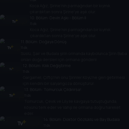
Koca Ağız, Şirine'nin parmağından bir kıymık
çıkardıktan sonra Şirine'ye aşık olur.
10
. Bölüm:
Devin Aşkı - Bölüm II
11 dk
Koca Ağız, Şirine'nin parmağından bir kıymık
çıkardıktan sonra Şirine'ye aşık olur.
11
. Bölüm:
Doğaya Dönüş
11 dk
Süslü, Şair ve Budala şirin ormanda kaybolunca Şirin Baba
onları doğa dersleri için ormana gönderir.
12
. Bölüm:
Kılık Değiştirme
11 dk
Gargamel, Çiftçi'nin onu Şirinler Köyü'ne geri getirmesi
için kendini bir salyangoza dönüştürür.
13
. Bölüm:
Tomurcuk Çıldırırsa!
11 dk
Tomurcuk, Çevik ve Lily ile kavgaya tutuştuğunda,
köyünü terk eder ve Vahşi ile ormana doğru hareket
eder.
14
. Bölüm:
Doktor Gözlüklü ve Bay Budala
11 dk