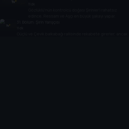
11 dk
Gözlüklü'nün kontrolcü doğası Şirinler'i rahatsız
edince, Ressam ve Aşçı en büyük şakayı yapar.
31
. Bölüm:
Şirin Yarışçısı
11 dk
Güçlü ve Çevik balkabağı rallisinde rekabete girerler, ancak
daha az motive olan takım arkadaşları onları geride
bırakabilir.
32
. Bölüm:
Şirin Anahtarı
11 dk
Becerikli, Bebek Bezi Babası Robotu'nu asistanına
dönüştürdüğünde, makinenin hafızası yanlışlıkla silinir.
33
. Bölüm:
Wafflelar ve Ceza
11 dk
Çevik waffle yeme yarışmasında onu yenmeye
yaklaştığında, Obur rekabeti çok ileri götürür.
34
. Bölüm:
Grupta Kimler Var?
11 dk
Şirinler Grubu'nun solisti bir diva gibi davranınca, grup
yanlışlıkla onun yerine başka diva koyar: Kibirli!
35
. Bölüm:
Gargamel Aşık Olursa