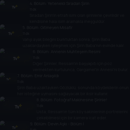
4
. Bölüm:
Yetenekli Sıradan Şirin
11 dk
Sıradan Şirin'in etrafı ismi olan şirinlerle çevrilidir ve
kendisine hala isim aramakla meşguldür.
5
. Bölüm:
Gitmeyen Misafir
11 dk
Vahşi ayak bileğini burktuktan sonra, Şirin Baba
uzaklardayken iyileşmek için Şirin Baba'nın evinde kalır.
6
. Bölüm:
Annenin Muhteşem Resmi
11 dk
Diğer Şirinler, Ressam'ın başyapıtı için poz
vermekten kurtulunca, Gargamel'in Annesi'ni bulur.
7
. Bölüm:
Emir Anlaşıldı
11 dk
Şirin Baba uzaktayken Gözlüklü, sonunda köydekilerin onun
her isteğine uymasını sağlayacak bir iksir kullanır.
8
. Bölüm:
Fotoğraf Makinesine Şirinle!
11 dk
Usta, Ressam'ın tüm köy sakinlerinin portrelerini
çekebilmesi için bir kamera icat eder.
9
. Bölüm:
Devin Aşkı - Bölüm I
11 dk