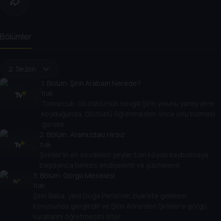
Bölümler
2. Sezon
1
. Bölüm:
Şirin Arabam Nerede?
11 dk
Tomurcuk, Gözlüklü'nün sevgili Şirin yolunu yanlış yere
koyduğunda, Gözlüklü öğrenmeden önce onu bulması
gerekir.
2
. Bölüm:
Aramızdaki Hırsız
11 dk
Şirinler'in en sevdikleri şeyler tüm köyde kaybolmaya
başlayınca herkes endişelenir ve şüphelenir.
3
. Bölüm:
Görgü Meselesi
11 dk
Şirin Baba, yeni Doğa Perisi'nin ziyarete gelmesi
konusunda gergindir ve Şirin Anne'den Şirinler'e görgü
kurallarını öğretmesini ister.