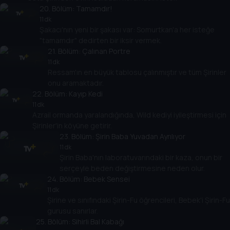
20
. Bölüm:
Tamamdır!
11 dk
Şakacı'nın yeni bir şakası var: Somurtkan'a her isteğe
"tamamdır" dedirten bir iksir vermek.
21
. Bölüm:
Çalınan Portre
11 dk
Ressam'ın en büyük tablosu çalınmıştır ve tüm Şirinler
onu aramaktadır.
22
. Bölüm:
Kayıp Kedi
11 dk
Azrail ormanda yaralandığında, Wild kediyi iyileştirmesi için
Şirinler'in köyüne getirir.
23
. Bölüm:
Şirin Baba Yuvadan Ayrılıyor
11 dk
Şirin Baba'nın laboratuvarındaki bir kaza, onun bir
serçeyle beden değiştirmesine neden olur.
24
. Bölüm:
Bebek Sensei
11 dk
Şirine ve sınıfındaki Şirin-Fu öğrencileri, Bebek'i Şirin-Fu
gurusu sanırlar.
25
. Bölüm:
Sihirli Bal Kabağı