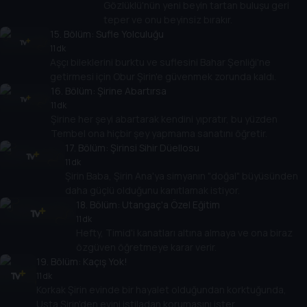
Gözlüklü'nün yeni beyin tartan buluşu geri
teper ve onu beyinsiz bırakır.
15
. Bölüm:
Sufle Yolculuğu
11 dk
Aşçı bileklerini burktu ve suflesini Bahar Şenliği'ne
getirmesi için Obur Şirin'e güvenmek zorunda kaldı.
16
. Bölüm:
Şirine Abartırsa
11 dk
Şirine her şeyi abartarak kendini yıpratır, bu yüzden
Tembel ona hiçbir şey yapmama sanatını öğretir.
17
. Bölüm:
Şirinsi Sihir Düellosu
11 dk
Şirin Baba, Şirin Ana'ya simyanın "doğal" büyüsünden
daha güçlü olduğunu kanıtlamak istiyor.
18
. Bölüm:
Utangaç'a Özel Eğitim
11 dk
Hefty, Timid'i kanatları altına almaya ve ona biraz
özgüven öğretmeye karar verir.
19
. Bölüm:
Kaçış Yok!
11 dk
Korkak Şirin evinde bir hayalet olduğundan korktuğunda,
Usta Şirin'den evini istiladan korumasını ister.