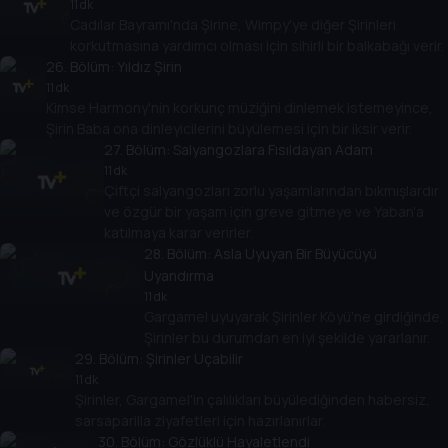
11 dk
Cadılar Bayramı'nda Şirine, Wimpy'ye diğer Şirinleri
korkutmasına yardımcı olması için sihirli bir balkabağı verir.
26
. Bölüm:
Yıldız Şirin
11 dk
Kimse Harmony'nin korkunç müziğini dinlemek istemeyince,
Şirin Baba ona dinleyicilerini büyülemesi için bir iksir verir.
27
. Bölüm:
Salyangozlara Fısıldayan Adam
11 dk
Çiftçi salyangozları zorlu yaşamlarından bıkmışlardır
ve özgür bir yaşam için greve gitmeye ve Yaban'a
katılmaya karar verirler.
28
. Bölüm:
Asla Uyuyan Bir Büyücüyü
Uyandırma
11 dk
Gargamel uyuyarak Şirinler Köyü'ne girdiğinde,
Şirinler bu durumdan en iyi şekilde yararlanır.
29
. Bölüm:
Şirinler Uçabilir
11 dk
Şirinler, Gargamel'in çalılıkları büyülediğinden habersiz,
sarsaparilla ziyafetleri için hazırlanırlar.
30
. Bölüm:
Gözlüklü Hayaletlendi