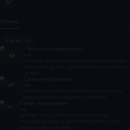
Bölümler
2. Sezon
1
. Bölüm:
Şirin Arabam Nerede?
11 dk
Tomurcuk, Gözlüklü'nün sevgili Şirin yolunu yanlış yere
koyduğunda, Gözlüklü öğrenmeden önce onu bulması
gerekir.
2
. Bölüm:
Aramızdaki Hırsız
11 dk
Şirinler'in en sevdikleri şeyler tüm köyde kaybolmaya
başlayınca herkes endişelenir ve şüphelenir.
3
. Bölüm:
Görgü Meselesi
11 dk
Şirin Baba, yeni Doğa Perisi'nin ziyarete gelmesi
konusunda gergindir ve Şirin Anne'den Şirinler'e görgü
kurallarını öğretmesini ister.