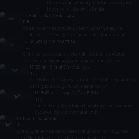
Gözlüklü'nün yeni beyin tartan buluşu geri
teper ve onu beyinsiz bırakır.
15
. Bölüm:
Sufle Yolculuğu
11 dk
Aşçı bileklerini burktu ve suflesini Bahar Şenliği'ne
getirmesi için Obur Şirin'e güvenmek zorunda kaldı.
16
. Bölüm:
Şirine Abartırsa
11 dk
Şirine her şeyi abartarak kendini yıpratır, bu yüzden
Tembel ona hiçbir şey yapmama sanatını öğretir.
17
. Bölüm:
Şirinsi Sihir Düellosu
11 dk
Şirin Baba, Şirin Ana'ya simyanın "doğal" büyüsünden
daha güçlü olduğunu kanıtlamak istiyor.
18
. Bölüm:
Utangaç'a Özel Eğitim
11 dk
Hefty, Timid'i kanatları altına almaya ve ona biraz
özgüven öğretmeye karar verir.
19
. Bölüm:
Kaçış Yok!
11 dk
Korkak Şirin evinde bir hayalet olduğundan korktuğunda,
Usta Şirin'den evini istiladan korumasını ister.