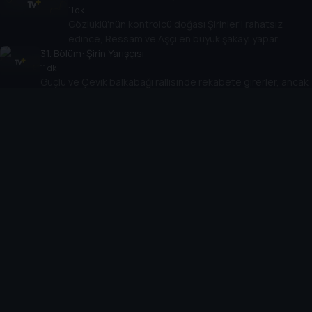
11 dk
Gözlüklü'nün kontrolcü doğası Şirinler'i rahatsız
edince, Ressam ve Aşçı en büyük şakayı yapar.
31
. Bölüm:
Şirin Yarışçısı
11 dk
Güçlü ve Çevik balkabağı rallisinde rekabete girerler, ancak
daha az motive olan takım arkadaşları onları geride
bırakabilir.
32
. Bölüm:
Şirin Anahtarı
11 dk
Becerikli, Bebek Bezi Babası Robotu'nu asistanına
dönüştürdüğünde, makinenin hafızası yanlışlıkla silinir.
33
. Bölüm:
Wafflelar ve Ceza
11 dk
Çevik waffle yeme yarışmasında onu yenmeye
yaklaştığında, Obur rekabeti çok ileri götürür.
34
. Bölüm:
Grupta Kimler Var?
11 dk
Şirinler Grubu'nun solisti bir diva gibi davranınca, grup
yanlışlıkla onun yerine başka diva koyar: Kibirli!
35
. Bölüm:
Gargamel Aşık Olursa