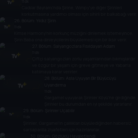
11 dk
Cadılar Bayramı'nda Şirine, Wimpy'ye diğer Şirinleri
korkutmasına yardımcı olması için sihirli bir balkabağı verir.
26
. Bölüm:
Yıldız Şirin
11 dk
Kimse Harmony'nin korkunç müziğini dinlemek istemeyince,
Şirin Baba ona dinleyicilerini büyülemesi için bir iksir verir.
27
. Bölüm:
Salyangozlara Fısıldayan Adam
11 dk
Çiftçi salyangozları zorlu yaşamlarından bıkmışlardır
ve özgür bir yaşam için greve gitmeye ve Yaban'a
katılmaya karar verirler.
28
. Bölüm:
Asla Uyuyan Bir Büyücüyü
Uyandırma
11 dk
Gargamel uyuyarak Şirinler Köyü'ne girdiğinde,
Şirinler bu durumdan en iyi şekilde yararlanır.
29
. Bölüm:
Şirinler Uçabilir
11 dk
Şirinler, Gargamel'in çalılıkları büyülediğinden habersiz,
sarsaparilla ziyafetleri için hazırlanırlar.
30
. Bölüm:
Gözlüklü Hayaletlendi