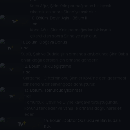
Koca Ağız, Şirine'nin parmağından bir kıymık
çıkardıktan sonra Şirine'ye aşık olur.
10
. Bölüm:
Devin Aşkı - Bölüm II
11 dk
Koca Ağız, Şirine'nin parmağından bir kıymık
çıkardıktan sonra Şirine'ye aşık olur.
11
. Bölüm:
Doğaya Dönüş
11 dk
Süslü, Şair ve Budala şirin ormanda kaybolunca Şirin Baba
onları doğa dersleri için ormana gönderir.
12
. Bölüm:
Kılık Değiştirme
11 dk
Gargamel, Çiftçi'nin onu Şirinler Köyü'ne geri getirmesi
için kendini bir salyangoza dönüştürür.
13
. Bölüm:
Tomurcuk Çıldırırsa!
11 dk
Tomurcuk, Çevik ve Lily ile kavgaya tutuştuğunda,
köyünü terk eder ve Vahşi ile ormana doğru hareket
eder.
14
. Bölüm:
Doktor Gözlüklü ve Bay Budala
11 dk