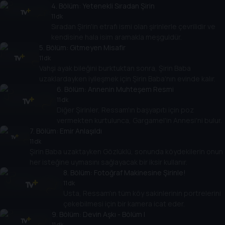
4
. Bölüm:
Yetenekli Sıradan Şirin
11 dk
Sıradan Şirin'in etrafı ismi olan şirinlerle çevrilidir ve
kendisine hala isim aramakla meşguldür.
5
. Bölüm:
Gitmeyen Misafir
11 dk
Vahşi ayak bileğini burktuktan sonra, Şirin Baba
uzaklardayken iyileşmek için Şirin Baba'nın evinde kalır.
6
. Bölüm:
Annenin Muhteşem Resmi
11 dk
Diğer Şirinler, Ressam'ın başyapıtı için poz
vermekten kurtulunca, Gargamel'in Annesi'ni bulur.
7
. Bölüm:
Emir Anlaşıldı
11 dk
Şirin Baba uzaktayken Gözlüklü, sonunda köydekilerin onun
her isteğine uymasını sağlayacak bir iksir kullanır.
8
. Bölüm:
Fotoğraf Makinesine Şirinle!
11 dk
Usta, Ressam'ın tüm köy sakinlerinin portrelerini
çekebilmesi için bir kamera icat eder.
9
. Bölüm:
Devin Aşkı - Bölüm I
11 dk