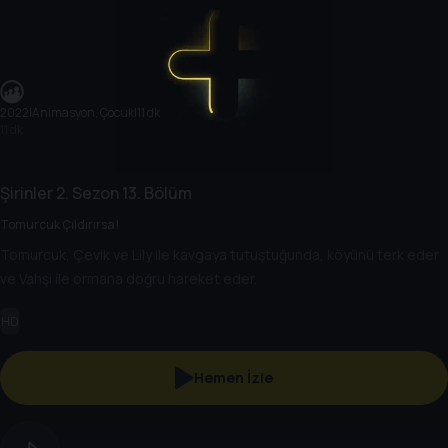
2022
|
Animasyon, Çocuk
|
11 dk
11 dk
Şirinler
2. Sezon
13. Bölüm
Tomurcuk Çıldırırsa!
Tomurcuk, Çevik ve Lily ile kavgaya tutuştuğunda, köyünü terk eder
ve Vahşi ile ormana doğru hareket eder.
HD
Hemen İzle