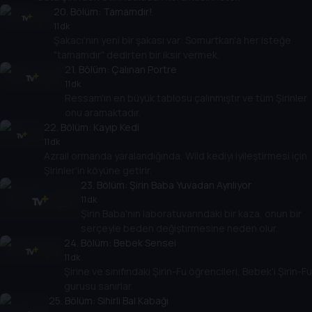
20
. Bölüm:
Tamamdır!
11 dk
Şakacı'nın yeni bir şakası var: Somurtkan'a her isteğe
"tamamdır" dedirten bir iksir vermek.
21
. Bölüm:
Çalınan Portre
11 dk
Ressam'ın en büyük tablosu çalınmıştır ve tüm Şirinler
onu aramaktadır.
22
. Bölüm:
Kayıp Kedi
11 dk
Azrail ormanda yaralandığında, Wild kediyi iyileştirmesi için
Şirinler'in köyüne getirir.
23
. Bölüm:
Şirin Baba Yuvadan Ayrılıyor
11 dk
Şirin Baba'nın laboratuvarındaki bir kaza, onun bir
serçeyle beden değiştirmesine neden olur.
24
. Bölüm:
Bebek Sensei
11 dk
Şirine ve sınıfındaki Şirin-Fu öğrencileri, Bebek'i Şirin-Fu
gurusu sanırlar.
25
. Bölüm:
Sihirli Bal Kabağı