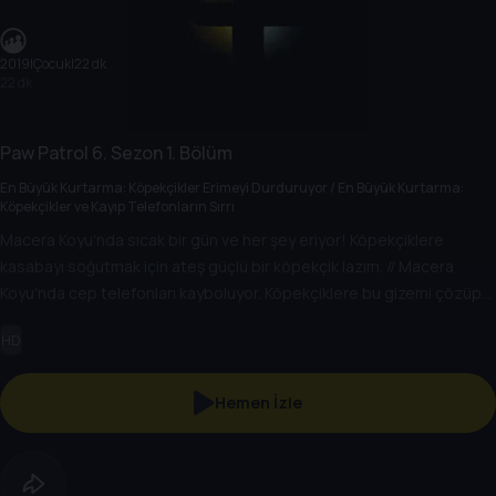
2019
|
Çocuk
|
22 dk
22 dk
Paw Patrol
6. Sezon
1. Bölüm
En Büyük Kurtarma: Köpekçikler Erimeyi Durduruyor / En Büyük Kurtarma:
Köpekçikler ve Kayıp Telefonların Sırrı
Macera Koyu'nda sıcak bir gün ve her şey eriyor! Köpekçiklere
kasabayı soğutmak için ateş güçlü bir köpekçik lazım. // Macera
Koyu'nda cep telefonları kayboluyor. Köpekçiklere bu gizemi çözüp
günü kurtarmak için büyük bir polis gücü lazım.
HD
Hemen İzle