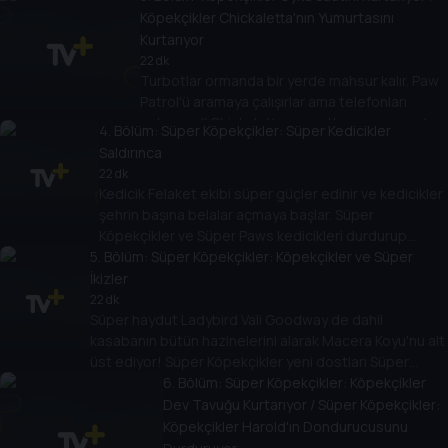
liderlik eder. // Vali Goodway, Danny ve
Köpekçikler Chickaletta'nın Yumurtasını
Turbotlar kanyonda mahsur kalır. Skye
Kurtarıyor
büyük bir kurtarma düzenleyecek!
22 dk
Turbotlar ormanda bir yerde mahsur kalır. Paw
Patrol'ü aramaya çalışırlar ama telefonları
çekmez. // Chickaletta yumurtlar ama yumurta
4
. Bölüm:
Süper Köpekçikler: Süper Kedicikler
yuvarlanıp şehirde uzaklaşır. Paw Patrol'ün
Saldırınca
çatlamadan yumurtayı bulması gerek.
22 dk
Kedicik Felaket ekibi süper güçler edinir ve kedicikler
şehrin başına belalar açmaya başlar. Süper
Köpekçikler ve Süper Paws kedicikleri durdurup
5
. Bölüm:
Macera Koyu'na düzeni geri getirmeye çalışır
Süper Köpekçikler: Köpekçikler ve Süper
İkizler
22 dk
Süper haydut Ladybird Vali Goodway de dahil
kasabanın bütün hazinelerini alarak Macera Koyu'nu alt
üst ediyor! Süper Köpekçikler yeni dostları Süper
İkizler'le güçlerini birleştirerek bu süper macerada
6
. Bölüm:
Süper Köpekçikler: Köpekçikler
kasabayı ve valiyi kurtaracak!
Dev Tavuğu Kurtarıyor / Süper Köpekçikler:
Köpekçikler Harold'ın Dondurucusunu