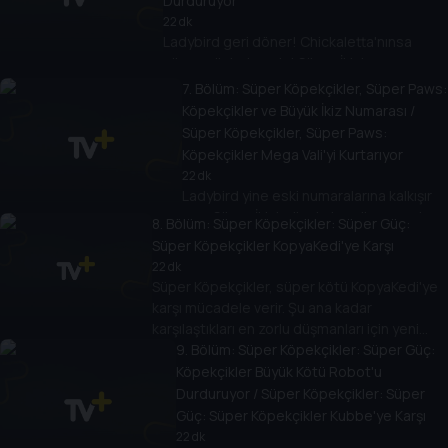
Durduruyor
22 dk
Ladybird geri döner! Chickaletta'nınsa
süper güçleri vardır! Süper İkizler
Köpekçikler'e katılarak dev tavukla kasabayı
7
. Bölüm:
Süper Köpekçikler, Süper Paws:
kurtarır. // Süper Köpekçikler'in, Macera
Köpekçikler ve Büyük İkiz Numarası /
Koyu'nu dondurup vali olmaya çalışmadan
Süper Köpekçikler, Süper Paws:
önce Harold Humdinger'ı durdurması
Köpekçikler Mega Vali'yi Kurtarıyor
gerekiyor.
22 dk
Ladybird yine eski numaralarına kalkışır
ama Süper İkizler'in de kendi numaraları
8
. Bölüm:
Süper Köpekçikler: Süper Güç:
vardır. // Vali Humdinger sonunda süper
Süper Köpekçikler KopyaKedi'ye Karşı
güçlere kavuşur ve büyük bir felaket
22 dk
olur! Mega Vali'den kasabayı kurtarmak
Süper Köpekçikler, süper kötü KopyaKedi'ye
için Süper Köpekçikler çağırılır.
karşı mücadele verir. Şu ana kadar
karşılaştıkları en zorlu düşmanları için yeni
güçler ve ekipmanlar gerekecek.
9
. Bölüm:
Süper Köpekçikler: Süper Güç:
Köpekçikler Büyük Kötü Robot'u
Durduruyor / Süper Köpekçikler: Süper
Güç: Süper Köpekçikler Kubbe'ye Karşı
22 dk