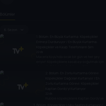
Bölümler
6. Sezon
1
. Bölüm:
En Büyük Kurtarma: Köpekçikler
Erimeyi Durduruyor / En Büyük Kurtarma:
Köpekçikler ve Kayıp Telefonların Sırrı
22 dk
Macera Koyu'nda sıcak bir gün ve her şey
eriyor! Köpekçiklere kasabayı soğutmak için
ateş güçlü bir köpekçik lazım. // Macera
Koyu'nda cep telefonları kayboluyor.
2
. Bölüm:
En Zorlu Kurtarma Görevi:
Köpekçiklere bu gizemi çözüp günü
Köpekçikler Dağcıları Kurtarıyor / En
kurtarmak için büyük bir polis gücü lazım.
Zorlu Kurtarma Görevi: Köpekçikler
Kaptan Gordy'yi Kurtarıyor
22 dk
Rubble köpekçiklere Kaptan Gordy'ye
bir acil durum iniş pisti yapmaları için
3
. Bölüm:
Köpekçikler Uyku Saatini Kurtarıyor /