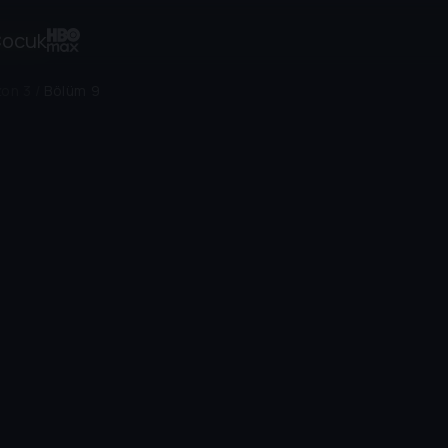
ocuk
on 3
/
Bölüm 9