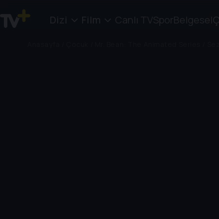
Dizi
Film
Canlı TV
Spor
Belgesel
Ç
Anasayfa
/
Çocuk
/
Mr. Bean: The Animated Series
/
Sez