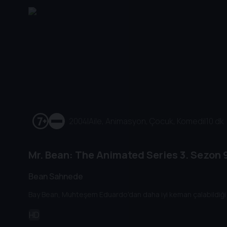
2004
|
Aile, Animasyon, Çocuk, Komedi
|
10 dk
Mr. Bean: The Animated Series
3. Sezon
9
Bean Sahnede
Bay Bean, Muhteşem Eduardo'dan daha iyi keman çalabildiği 
HD