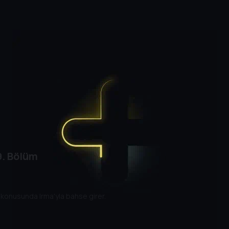
. Bölüm
konusunda Irma'yla bahse girer.