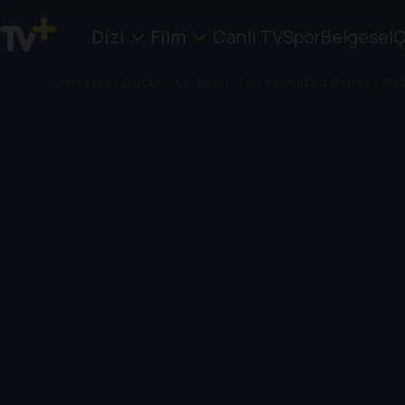
Dizi
Film
Canlı TV
Spor
Belgesel
Ç
Anasayfa
/
Çocuk
/
Mr. Bean: The Animated Series
/
Sez