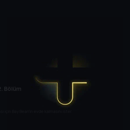
. Bölüm
ı için Bay Bean'in evde kalmasını ister.