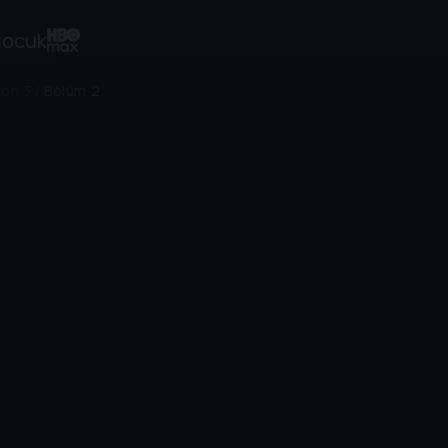
ocuk
on 3
/
Bölüm 2