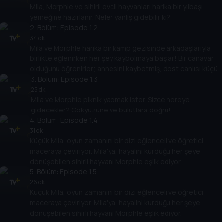
Mila, Morphle ve sihirli evcil hayvanları harika bir yılbaşı
yemeğine hazırlanır. Neler yanlış gidebilir ki?
2
. Bölüm:
Episode 1.2
34 dk
Mila ve Morphle harika bir kamp gezisinde arkadaşlarıyla
birlikte eğlenirken her şey kaybolmaya başlar! Bir canavar
olduğunu öğrenirler; annesini kaybetmiş, dost canlısı küçük
bir canavar! Mila ve Morphle’ın yardımcı olup olamayacağını
3
. Bölüm:
Episode 1.3
görmek için izleyin!
25 dk
Mila ve Morphle piknik yapmak ister. Sizce nereye
gidecekler? Gökyüzüne ve bulutlara doğru!
4
. Bölüm:
Episode 1.4
31 dk
Küçük Mila, oyun zamanını bir dizi eğlenceli ve öğretici
maceraya çeviriyor. Mila'ya, hayalini kurduğu her şeye
dönüşebilen sihirli hayvanı Morphle eşlik ediyor.
5
. Bölüm:
Episode 1.5
26 dk
Küçük Mila, oyun zamanını bir dizi eğlenceli ve öğretici
maceraya çeviriyor. Mila'ya, hayalini kurduğu her şeye
dönüşebilen sihirli hayvanı Morphle eşlik ediyor.