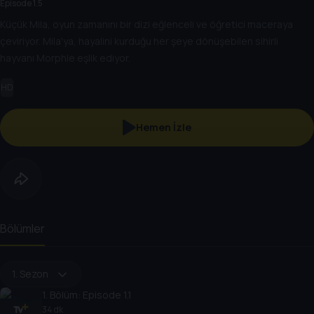
Episode 1.5
Küçük Mila, oyun zamanını bir dizi eğlenceli ve öğretici maceraya
çeviriyor. Mila'ya, hayalini kurduğu her şeye dönüşebilen sihirli
hayvanı Morphle eşlik ediyor.
HD
Hemen İzle
Bölümler
1. Sezon
1
. Bölüm:
Episode 1.1
34 dk