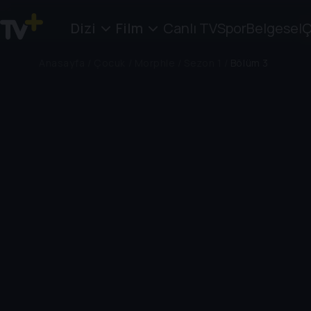
Dizi
Film
Canlı TV
Spor
Belgesel
Ç
Anasayfa
/
Çocuk
/
Morphle
/
Sezon 1
/
Bölüm 3