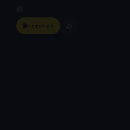
HD
Hemen İzle