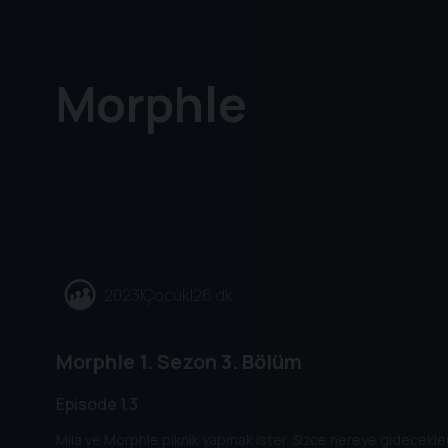
Morphle
2023
|
Çocuk
|
26 dk
Morphle
1. Sezon
3. Bölüm
Episode 1.3
Mila ve Morphle piknik yapmak ister. Sizce nereye gidecekl