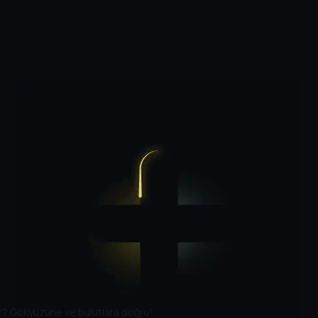
er? Gökyüzüne ve bulutlara doğru!