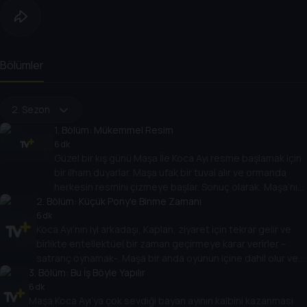
Bölümler
2. Sezon
1
. Bölüm:
Mükemmel Resim
6 dk
Güzel bir kış günü Maşa İle Koca Ayı resme başlamak için
bir ilham duyarlar. Maşa ufak bir tuval alır ve ormanda
herkesin resmini çizmeye başlar. Sonuç olarak, Maşa’nın
2
. Bölüm:
artistik çabası sadece hayvanlar üzerinde değil
Küçük Pony'e Binme Zamanı
çevredeki herşey üzerinde genişler.
6 dk
Koca Ayı’nın iyi arkadaşı, Kaplan, ziyaret için tekrar gelir ve
birlikte entellektüel bir zaman geçirmeye karar verirler –
satranç oynamak-. Maşa bir anda oyunun içine dahil olur ve
3
. Bölüm:
şaşırtıcı olarak hem Koca Ayı’yı hem arkadaşını sadece bir
Bu İş Böyle Yapılır
satranç hamlesiyle zekice yener.
6 dk
Maşa Koca Ayı’ya çok sevdiği bayan ayının kalbini kazanması