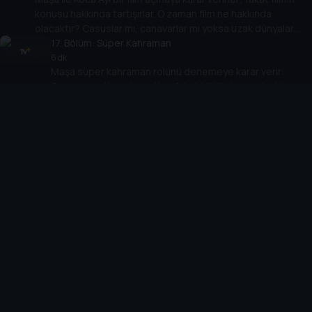
konusu hakkında tartışırlar. O zaman film ne hakkında
olacaktır? Casuslar mı, canavarlar mı yoksa uzak dünyalar
hakkında mı? Ya da belki daha ilginç bir fikir vardır?
17
. Bölüm:
Süper Kahraman
6 dk
Maşa süper kahraman rolünü denemeye karar verir:
Cesurca patlamalara atlar; fakat bütün hayvanlar bir
şekilde onun ev yapımı kostümüne ve onları kurtarmak
18
. Bölüm:
için sahip olduğu çaylak arzusuna gülerler. Kim Maşa’nın
Yılda Bir
bu cesaretinin gerçekte birisini kurtarmaya yardım
6 dk
Koca Ayı’nın doğum günü partisi vardır. Bütün hayvanlar kutlamak
edebileceğini düşünebilirdi? Süper kahraman
ve ona hediyeler vermek için evine gelirler. Bunu gören Maşa
kostümünün kahramanlık rollerini yerine getirmek için en
kendi doğum gününü düzenlemeye karar verir böylece
önemli şey olmadığı ortaya çıkar.
hayvanların hiçbiri bu partiyi ve hediye listelerini
19
. Bölüm:
Çözülmesi Zor Dava
unutamayacaktır.
6 dk
Koca Ayı yeni bir hobiye sahiptir – Arzuyla yapboz
resimleri toplar. Maşa’nın, planlarını mafetmesi
korkusuyla bir ağaç ev inşa eder. Eserini orda bitirmeyi
20
. Bölüm:
umar. Bu sırada Maşa dahi detektif Sherlock Holmes
Dans Ateşi
hakkındaki hikayelere hayran olmaktadır. Bazı hikayeleri
6 dk
Koca Ayı’nın küçük kuzeni panda onu tekrar ziyaret eder. Bu
çözmeyi hayal eder ve ansızın suç sahnesinde bulur
sefer Maşa ve pandanın rekabeti bir dans ateşine dönüşür.
kendini.