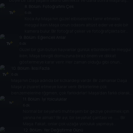
böyle bir tatlı yaşamı sıkıntı demektir ve daha sonra Maşa diş
ağrısına tutulur. Şekeri seven tüm çocuklar için bir ders vardır –
8
. Bölüm:
Fotoğrafımı Çek
dişlerinize dikkat edin!
6 dk
Koca Ayı Maşa’nın güzel elbiselerini tamir etmekle
meşgul iken Maşa onun odasını altüst eder ve eski bir
kamera bulur. Bir fotoğraf çeker ve fotoğrafçılıkta bir
9
. Bölüm:
yeteneğe sahip olduğunu fakeder. Daha sonra
Eğlenceli Anlar
yeteneklerini test etmeye karar verir ve tüm orman
6 dk
Güzel bir gün bütün hayvanlar günlük etkinlikleri ile meşgul
hayvanları için bir fotoğraf seansı düzenler.
iken, Maşa sevgili domuzuna biraz önem ve dikkat
göstermeye karar verir. Her zaman olduğu gibi onun
10
. Bölüm:
girişimleri çevredeki herkes için bir felakete dönüşür.
İkisi Fazla
Maşa’nın yardımından kaçmaya çalışırken bütün hayvanlar
6 dk
Maşa’nın Daşa adında bir kızkardeşi vardır. Bir zamanlar Daşa
Koca Ayı’nın evinde toplanırlar ve Maşa’nın davranışlarına
Maşa’yı ziyaret etmeye karar verir. Birbirlerine çok
kızgınlıklarını ifade ederler. Fakat Koca Ayı çocukluğunu
benzemelerine rğgmen, çok farklıdırlar! Maşa’dan farklı olarak,
hatırlar ve herkese çocuk olmanın ne kadar zor olduğunu
Daşa ciddi ve sorumluluk sahibi bir kızdır. Maşa Koca Ayı’ya
11
. Bölüm:
İyi Yolculuklar
hatırlatır.
haberleri vermek için sabırsızlanır ve Daşa’yı Koca Ayı’ya
6 dk
Normal bir seyaheti muhteşem bir geziye çevirmek için
ziyarete götürür. Bu hikayenin daha da ilginç olmaya başladığı
yanına ne almalı? Bir ayı, bir seyahat çantası ve ……. Bir
yerdir…
Maşa. Fakat, onlar çok uzağa yolculuk yapmaya
niyetlenmemişlerdi.
12
. Bölüm:
Yer Değiştirme Günü