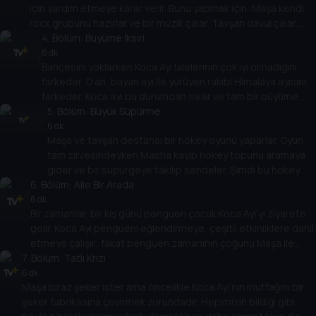
için yardım etmeye karar verir. Bunu yapmak için, Maşa kendi
rock grubunu hazırlar ve bir müzik çalar. Tavşan davul çalar,
kurtlar piyano çalar ve Maşa gitarda rock müzik çalar. Bu orman
4
. Bölüm:
Büyüme İksiri
sakinlerinin daha önce hiç görmediği birşeydir.
6 dk
Bahçesini yoklarken Koca Ayı lalelerinin çok iyi olmadığını
farkeder. O an, bayan ayı ile yürüyen rakibi Himalaya ayısını
farkeder. Koca ayı bu durumdan sıkılır ve tam bir büyüme
iksiri yapmaya karar verir. Kendini kimyasal bir labaratuvara
5
. Bölüm:
Büyük Süpürme
çevirdiği odasına kilitler. Fakat daha sonra Maşa ortaya çıkar
6 dk
Maşa ve tavşan destansı bir hokey oyunu yaparlar. Oyun
ve büyüme iksirini elde etmek için elinden gelenin en iyisini
tam zirvesindeyken Masha kayıp hokey topunu aramaya
yapar.
gider ve bir süpürgeye takılıp sendeler. Şimdi bu hokey
6
. Bölüm:
sopasından çok daha iyidir ve Maşa’nın aklına fikir gelir.
Aile Bir Arada
Hokey sopasının hokey oyunu haricinde başka şeyler için
6 dk
Bir zamanlar, bir kış günü penguen çocuk Koca Ayı’yı ziyarete
de kullanılabileceği ortaya çıkar.
gelir. Koca Ayı pengueni eğlendirmeye, çeşitli etkinliklere dahil
etmeye çalışır; fakat penguen zamanının çoğunu Maşa ile
7
. Bölüm:
oynayarak geçirir. Tekrar ve tekrar, Koca Ayı penguenin
Tatlı Krizi
dikkatini çekmekte başarısızdır ve bu durum onu çok üzer.
6 dk
Maşa biraz şeker ister ama öncelikle Koca Ayı’nın mutfağını bir
Maşa bunu farkeder ve bunu çözmek için bir fikir aklına gelir.
şeker fabrikasına çevirmek zorundadır. Hepimizin bildiği gibi,