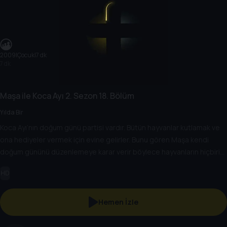
2009
|
Çocuk
|
7 dk
7 dk
Maşa ile Koca Ayı
2. Sezon
18. Bölüm
Yılda Bir
Koca Ayı’nın doğum günü partisi vardır. Bütün hayvanlar kutlamak ve
ona hediyeler vermek için evine gelirler. Bunu gören Maşa kendi
doğum gününü düzenlemeye karar verir böylece hayvanların hiçbiri
bu partiyi ve hediye listelerini unutamayacaktır.
HD
Hemen İzle