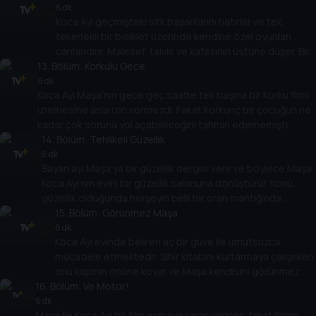
6 dk
Koca Ayı geçmişteki sirk başarılarını hatırlar ve tek
tekerlekli bir bisiklet üzerinde kendine özel oyunları
canlandırır. Malesef, takılır ve kafasının üstüne düşer. Bir
13
. Bölüm:
anda onunla ilgili herşey şüpheli bir şeklikde Maşa ve
Korkulu Gece
onun çocuksu davranışlarına dönüşür.
6 dk
Koca Ayı Maşa’nın gece geç saatte tek başına bir korku filmi
izlemesine asla izin vermezdi. Fakat korkunç bir çocuğun ne
kadar çok soruna yol açabileceğini tahmin edememişti.
14
. Bölüm:
Tehlikeli Güzellik
6 dk
Bayan ayı Maşa’ya bir güzellik dergisi verir ve böylece Maşa,
Koca Ayı’nın evini bir güzellik salonuna dönüştürür. Konu
güzellik olduğunda herşeyin belli bir oran mantığında
yapılması gerektiği dersini almaya hazır olun.
15
. Bölüm:
Görünmez Maşa
6 dk
Koca Ayı evinde beliren aç bir güve ile umutsuzca
mücadele etmektedir. Sihir kitabını kurtarmaya çalışırken
onu kapının önüne koyar ve Maşa kendisini görünmez
16
. Bölüm:
yapan sihirli şapkayı bulur.
Ve Motor!
6 dk
Maşa İle Koca Ayı bir film açmaya karar verirler; fakat filmin