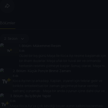
Bölümler
2. Sezon
1
. Bölüm:
Mükemmel Resim
6 dk
Güzel bir kış günü Maşa İle Koca Ayı resme başlamak için
bir ilham duyarlar. Maşa ufak bir tuval alır ve ormanda
herkesin resmini çizmeye başlar. Sonuç olarak, Maşa’nın
2
. Bölüm:
artistik çabası sadece hayvanlar üzerinde değil
Küçük Pony'e Binme Zamanı
çevredeki herşey üzerinde genişler.
6 dk
Koca Ayı’nın iyi arkadaşı, Kaplan, ziyaret için tekrar gelir ve
birlikte entellektüel bir zaman geçirmeye karar verirler –
satranç oynamak-. Maşa bir anda oyunun içine dahil olur ve
3
. Bölüm:
şaşırtıcı olarak hem Koca Ayı’yı hem arkadaşını sadece bir
Bu İş Böyle Yapılır
satranç hamlesiyle zekice yener.
6 dk
Maşa Koca Ayı’ya çok sevdiği bayan ayının kalbini kazanması