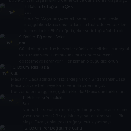
böyle bir tatlı yaşamı sıkıntı demektir ve daha sonra Maşa diş
ağrısına tutulur. Şekeri seven tüm çocuklar için bir ders vardır –
8
. Bölüm:
Fotoğrafımı Çek
dişlerinize dikkat edin!
6 dk
Koca Ayı Maşa’nın güzel elbiselerini tamir etmekle
meşgul iken Maşa onun odasını altüst eder ve eski bir
kamera bulur. Bir fotoğraf çeker ve fotoğrafçılıkta bir
9
. Bölüm:
yeteneğe sahip olduğunu fakeder. Daha sonra
Eğlenceli Anlar
yeteneklerini test etmeye karar verir ve tüm orman
6 dk
Güzel bir gün bütün hayvanlar günlük etkinlikleri ile meşgul
hayvanları için bir fotoğraf seansı düzenler.
iken, Maşa sevgili domuzuna biraz önem ve dikkat
göstermeye karar verir. Her zaman olduğu gibi onun
10
. Bölüm:
girişimleri çevredeki herkes için bir felakete dönüşür.
İkisi Fazla
Maşa’nın yardımından kaçmaya çalışırken bütün hayvanlar
6 dk
Maşa’nın Daşa adında bir kızkardeşi vardır. Bir zamanlar Daşa
Koca Ayı’nın evinde toplanırlar ve Maşa’nın davranışlarına
Maşa’yı ziyaret etmeye karar verir. Birbirlerine çok
kızgınlıklarını ifade ederler. Fakat Koca Ayı çocukluğunu
benzemelerine rğgmen, çok farklıdırlar! Maşa’dan farklı olarak,
hatırlar ve herkese çocuk olmanın ne kadar zor olduğunu
Daşa ciddi ve sorumluluk sahibi bir kızdır. Maşa Koca Ayı’ya
11
. Bölüm:
İyi Yolculuklar
hatırlatır.
haberleri vermek için sabırsızlanır ve Daşa’yı Koca Ayı’ya
6 dk
Normal bir seyaheti muhteşem bir geziye çevirmek için
ziyarete götürür. Bu hikayenin daha da ilginç olmaya başladığı
yanına ne almalı? Bir ayı, bir seyahat çantası ve ……. Bir
yerdir…
Maşa. Fakat, onlar çok uzağa yolculuk yapmaya
niyetlenmemişlerdi.
12
. Bölüm:
Yer Değiştirme Günü