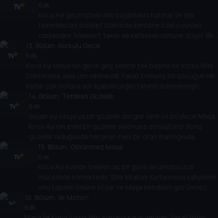
6 dk
Koca Ayı geçmişteki sirk başarılarını hatırlar ve tek
tekerlekli bir bisiklet üzerinde kendine özel oyunları
canlandırır. Malesef, takılır ve kafasının üstüne düşer. Bir
13
. Bölüm:
anda onunla ilgili herşey şüpheli bir şeklikde Maşa ve
Korkulu Gece
onun çocuksu davranışlarına dönüşür.
6 dk
Koca Ayı Maşa’nın gece geç saatte tek başına bir korku filmi
izlemesine asla izin vermezdi. Fakat korkunç bir çocuğun ne
kadar çok soruna yol açabileceğini tahmin edememişti.
14
. Bölüm:
Tehlikeli Güzellik
6 dk
Bayan ayı Maşa’ya bir güzellik dergisi verir ve böylece Maşa,
Koca Ayı’nın evini bir güzellik salonuna dönüştürür. Konu
güzellik olduğunda herşeyin belli bir oran mantığında
yapılması gerektiği dersini almaya hazır olun.
15
. Bölüm:
Görünmez Maşa
6 dk
Koca Ayı evinde beliren aç bir güve ile umutsuzca
mücadele etmektedir. Sihir kitabını kurtarmaya çalışırken
onu kapının önüne koyar ve Maşa kendisini görünmez
16
. Bölüm:
yapan sihirli şapkayı bulur.
Ve Motor!
6 dk
Maşa İle Koca Ayı bir film açmaya karar verirler; fakat filmin