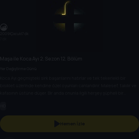
2009
|
Çocuk
|
7 dk
7 dk
Maşa ile Koca Ayı
2. Sezon
12. Bölüm
Yer Değiştirme Günü
Koca Ayı geçmişteki sirk başarılarını hatırlar ve tek tekerlekli bir
bisiklet üzerinde kendine özel oyunları canlandırır. Malesef, takılır ve
kafasının üstüne düşer. Bir anda onunla ilgili herşey şüpheli bir
şeklikde Maşa ve onun çocuksu davranışlarına dönüşür.
HD
Hemen İzle