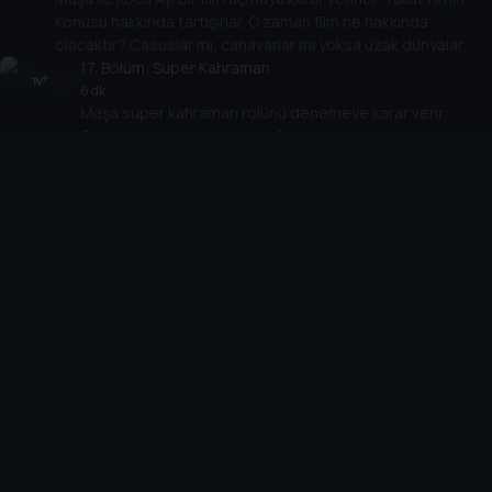
konusu hakkında tartışırlar. O zaman film ne hakkında
olacaktır? Casuslar mı, canavarlar mı yoksa uzak dünyalar
hakkında mı? Ya da belki daha ilginç bir fikir vardır?
17
. Bölüm:
Süper Kahraman
6 dk
Maşa süper kahraman rolünü denemeye karar verir:
Cesurca patlamalara atlar; fakat bütün hayvanlar bir
şekilde onun ev yapımı kostümüne ve onları kurtarmak
18
. Bölüm:
için sahip olduğu çaylak arzusuna gülerler. Kim Maşa’nın
Yılda Bir
bu cesaretinin gerçekte birisini kurtarmaya yardım
6 dk
Koca Ayı’nın doğum günü partisi vardır. Bütün hayvanlar kutlamak
edebileceğini düşünebilirdi? Süper kahraman
ve ona hediyeler vermek için evine gelirler. Bunu gören Maşa
kostümünün kahramanlık rollerini yerine getirmek için en
kendi doğum gününü düzenlemeye karar verir böylece
önemli şey olmadığı ortaya çıkar.
hayvanların hiçbiri bu partiyi ve hediye listelerini
19
. Bölüm:
Çözülmesi Zor Dava
unutamayacaktır.
6 dk
Koca Ayı yeni bir hobiye sahiptir – Arzuyla yapboz
resimleri toplar. Maşa’nın, planlarını mafetmesi
korkusuyla bir ağaç ev inşa eder. Eserini orda bitirmeyi
20
. Bölüm:
umar. Bu sırada Maşa dahi detektif Sherlock Holmes
Dans Ateşi
hakkındaki hikayelere hayran olmaktadır. Bazı hikayeleri
6 dk
Koca Ayı’nın küçük kuzeni panda onu tekrar ziyaret eder. Bu
çözmeyi hayal eder ve ansızın suç sahnesinde bulur
sefer Maşa ve pandanın rekabeti bir dans ateşine dönüşür.
kendini.