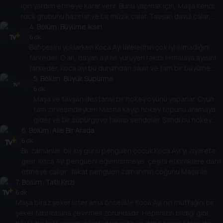
için yardım etmeye karar verir. Bunu yapmak için, Maşa kendi
rock grubunu hazırlar ve bir müzik çalar. Tavşan davul çalar,
kurtlar piyano çalar ve Maşa gitarda rock müzik çalar. Bu orman
4
. Bölüm:
Büyüme İksiri
sakinlerinin daha önce hiç görmediği birşeydir.
6 dk
Bahçesini yoklarken Koca Ayı lalelerinin çok iyi olmadığını
farkeder. O an, bayan ayı ile yürüyen rakibi Himalaya ayısını
farkeder. Koca ayı bu durumdan sıkılır ve tam bir büyüme
iksiri yapmaya karar verir. Kendini kimyasal bir labaratuvara
5
. Bölüm:
Büyük Süpürme
çevirdiği odasına kilitler. Fakat daha sonra Maşa ortaya çıkar
6 dk
Maşa ve tavşan destansı bir hokey oyunu yaparlar. Oyun
ve büyüme iksirini elde etmek için elinden gelenin en iyisini
tam zirvesindeyken Masha kayıp hokey topunu aramaya
yapar.
gider ve bir süpürgeye takılıp sendeler. Şimdi bu hokey
6
. Bölüm:
sopasından çok daha iyidir ve Maşa’nın aklına fikir gelir.
Aile Bir Arada
Hokey sopasının hokey oyunu haricinde başka şeyler için
6 dk
Bir zamanlar, bir kış günü penguen çocuk Koca Ayı’yı ziyarete
de kullanılabileceği ortaya çıkar.
gelir. Koca Ayı pengueni eğlendirmeye, çeşitli etkinliklere dahil
etmeye çalışır; fakat penguen zamanının çoğunu Maşa ile
7
. Bölüm:
oynayarak geçirir. Tekrar ve tekrar, Koca Ayı penguenin
Tatlı Krizi
dikkatini çekmekte başarısızdır ve bu durum onu çok üzer.
6 dk
Maşa biraz şeker ister ama öncelikle Koca Ayı’nın mutfağını bir
Maşa bunu farkeder ve bunu çözmek için bir fikir aklına gelir.
şeker fabrikasına çevirmek zorundadır. Hepimizin bildiği gibi,