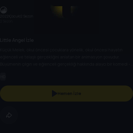
2022
|
Çocuk
|
2 Sezon
2 Sezon
Little Angel İzle
Küçük Melek, okul öncesi çocuklara yönelik, okul öncesi hayatın
eğlenceli ve telaşlı gerçekliğini anlatan bir animasyon şovudur.
Büyümenin çılgın ve eğlenceli gerçekliği hakkında alaycı bir komedi -
bazen içinden çıkılması güç, ancak her zaman eğlencelidir! Bu şov,
HD
günlük maceralara atılan Bebek John ve ailesine odaklanır. Çocuklar
hayallerini gerçeğe dönüştürmek için hayal güçlerini kullanma
gücüne sahiptir! Bu şov, çocukların ve ebeveynlerin bağ kurabileceği
Hemen İzle
eğlenceli maceralara çıkan karakterleri, mizahı, akılda kalıcı ve neşeli
müziği ve çocuk tekerlemeleri ile dünyanın dört bir yanındaki aileleri
cezbediyor.