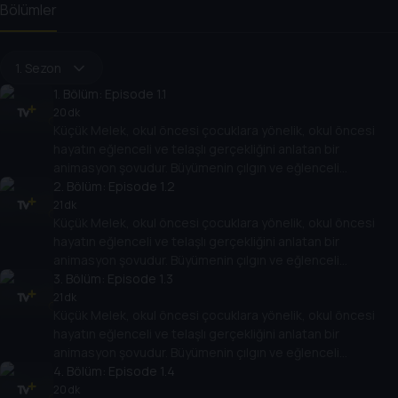
Bölümler
1. Sezon
1
. Bölüm:
Episode 1.1
20 dk
Küçük Melek, okul öncesi çocuklara yönelik, okul öncesi
hayatın eğlenceli ve telaşlı gerçekliğini anlatan bir
animasyon şovudur. Büyümenin çılgın ve eğlenceli
gerçekliği hakkında alaycı bir komedi - bazen içinden
2
. Bölüm:
Episode 1.2
çıkılması güç, ancak her zaman eğlencelidir! Bu şov, günlük
21 dk
Küçük Melek, okul öncesi çocuklara yönelik, okul öncesi
maceralara atılan Bebek John ve ailesine odaklanır.
hayatın eğlenceli ve telaşlı gerçekliğini anlatan bir
Çocuklar hayallerini gerçeğe dönüştürmek için hayal
animasyon şovudur. Büyümenin çılgın ve eğlenceli
güçlerini kullanma gücüne sahiptir! Bu şov, çocukların ve
gerçekliği hakkında alaycı bir komedi - bazen içinden
3
. Bölüm:
Episode 1.3
ebeveynlerin bağ kurabileceği eğlenceli maceralara çıkan
çıkılması güç, ancak her zaman eğlencelidir! Bu şov, günlük
karakterleri, mizahı, akılda kalıcı ve neşeli müziği ve çocuk
21 dk
Küçük Melek, okul öncesi çocuklara yönelik, okul öncesi
maceralara atılan Bebek John ve ailesine odaklanır.
tekerlemeleri ile dünyanın dört bir yanındaki aileleri
hayatın eğlenceli ve telaşlı gerçekliğini anlatan bir
Çocuklar hayallerini gerçeğe dönüştürmek için hayal
cezbediyor.
animasyon şovudur. Büyümenin çılgın ve eğlenceli
güçlerini kullanma gücüne sahiptir! Bu şov, çocukların ve
gerçekliği hakkında alaycı bir komedi - bazen içinden
4
. Bölüm:
Episode 1.4
ebeveynlerin bağ kurabileceği eğlenceli maceralara çıkan
çıkılması güç, ancak her zaman eğlencelidir! Bu şov, günlük
karakterleri, mizahı, akılda kalıcı ve neşeli müziği ve çocuk
20 dk