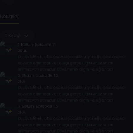
Bölümler
1. Sezon
1
. Bölüm:
Episode 1.1
20 dk
Küçük Melek, okul öncesi çocuklara yönelik, okul öncesi
hayatın eğlenceli ve telaşlı gerçekliğini anlatan bir
animasyon şovudur. Büyümenin çılgın ve eğlenceli
gerçekliği hakkında alaycı bir komedi - bazen içinden
2
. Bölüm:
Episode 1.2
çıkılması güç, ancak her zaman eğlencelidir! Bu şov, günlük
21 dk
Küçük Melek, okul öncesi çocuklara yönelik, okul öncesi
maceralara atılan Bebek John ve ailesine odaklanır.
hayatın eğlenceli ve telaşlı gerçekliğini anlatan bir
Çocuklar hayallerini gerçeğe dönüştürmek için hayal
animasyon şovudur. Büyümenin çılgın ve eğlenceli
güçlerini kullanma gücüne sahiptir! Bu şov, çocukların ve
gerçekliği hakkında alaycı bir komedi - bazen içinden
3
. Bölüm:
Episode 1.3
ebeveynlerin bağ kurabileceği eğlenceli maceralara çıkan
çıkılması güç, ancak her zaman eğlencelidir! Bu şov, günlük
karakterleri, mizahı, akılda kalıcı ve neşeli müziği ve çocuk
21 dk
Küçük Melek, okul öncesi çocuklara yönelik, okul öncesi
maceralara atılan Bebek John ve ailesine odaklanır.
tekerlemeleri ile dünyanın dört bir yanındaki aileleri
hayatın eğlenceli ve telaşlı gerçekliğini anlatan bir
Çocuklar hayallerini gerçeğe dönüştürmek için hayal
cezbediyor.
animasyon şovudur. Büyümenin çılgın ve eğlenceli
güçlerini kullanma gücüne sahiptir! Bu şov, çocukların ve