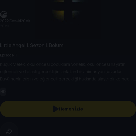
2022
|
Çocuk
|
20 dk
20 dk
Little Angel
1. Sezon
1. Bölüm
Episode 1.1
Küçük Melek, okul öncesi çocuklara yönelik, okul öncesi hayatın
eğlenceli ve telaşlı gerçekliğini anlatan bir animasyon şovudur.
Büyümenin çılgın ve eğlenceli gerçekliği hakkında alaycı bir komedi -
bazen içinden çıkılması güç, ancak her zaman eğlencelidir! Bu şov,
HD
günlük maceralara atılan Bebek John ve ailesine odaklanır. Çocuklar
hayallerini gerçeğe dönüştürmek için hayal güçlerini kullanma
gücüne sahiptir! Bu şov, çocukların ve ebeveynlerin bağ kurabileceği
Hemen İzle
eğlenceli maceralara çıkan karakterleri, mizahı, akılda kalıcı ve neşeli
müziği ve çocuk tekerlemeleri ile dünyanın dört bir yanındaki aileleri
cezbediyor.