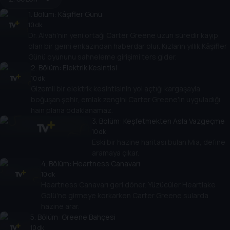
1
. Bölüm:
Kâşifler Günü
10 dk
Dr. Alvah'nın yeni ortağı Carter Greene uzun süredir kayıp
olan bir gemi enkazından haberdar olur. Kızların yıllık Kâşifler
Günü oyununu sahneleme girişimi ters gider.
2
. Bölüm:
Elektrik Kesintisi
10 dk
Gizemli bir elektrik kesintisinin yol açtığı kargaşayla
boğuşan şehir, emlak zengini Carter Greene'in uyguladığı
hain plana odaklanamaz.
3
. Bölüm:
Keşfetmekten Asla Vazgeçme
10 dk
Eski bir hazine haritası bulan Mia, define
aramaya çıkar.
4
. Bölüm:
Heartness Canavarı
10 dk
Heartness Canavarı geri döner. Yüzücüler Heartlake
Gölü'ne girmeye korkarken Carter Greene sularda
hazine arar.
5
. Bölüm:
Greene Bahçesi
10 dk