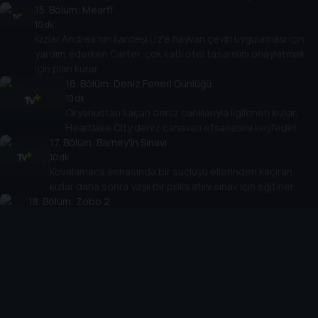
15
. Bölüm:
Mearff
10 dk
Kızlar Andrea'nın kardeşi Liz'e hayvan çeviri uygulaması için
yardım ederken Carter, çok katlı otel tasarısını onaylatmak
için plan kurar.
16
. Bölüm:
Deniz Feneri Günlüğü
10 dk
Okyanustan kaçan deniz canlılarıyla ilgilenen kızlar,
Heartlake City deniz canavarı efsanesini keşfeder.
17
. Bölüm:
Barney'in Sınavı
10 dk
Kovalamaca esnasında bir suçluyu ellerinden kaçıran
kızlar daha sonra yaşlı bir polis atını sınav için eğitirler.
18
. Bölüm:
Zobo 2
10 dk
Kızlar, Dean'in hastalığı sırasında Kapkek Kafe'yle ilgilenmekle
meşgulken Dr. Alvah ve Carter, Zobo'yu hackler.
19
. Bölüm:
Mahsur Kaldık
10 dk
Carter'ın deniz altındaki faaliyetleri kızlarda kuşku
uyandırınca Donna'nın teknesini alıp araştırmaya koyulurlar.