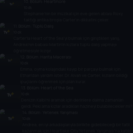
10
. Bölüm:
Heartmore
10 dk
Stephanie'nin bir müzikal için eve gelen ablası Roxy,
taktığı antika broşla Carter'ın dikkatini çeker.
11
. Bölüm:
Tüplü Dalış
10 dk
Carter'la Heart of the Sea'yi bulmak için giriştikleri yarış,
Andrea'nın babası Martin'in kızlara tüplü dalış yapmayı
öğretmesiyle kızışır.
12
. Bölüm:
Harita Macerası
10 dk
Emma, oyma kolajındaki kayıp bir parçayı bulmak için
Ethan'dan yardım ister. Dr. Alvah ve Carter, kızların bildiği
ipuçlarını öğrenmek için plan kurar.
13
. Bölüm:
Heart of the Sea
10 dk
Denizin Kalbi'ni aramak için derinlere dalma zamanları
geldi. Peki ama kızlar aradıkları hazineyi bulabilecekler mi?
14
. Bölüm:
Yetenek Yarışması
10 dk
Andrea, en iyi arkadaşlarıyla birlikte gidebileceği bir tatil
kazanmak için Heartlake City Yetenek Yarışması'na katılır.