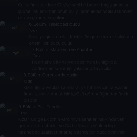
Carter'ın Heartlake City'ye yeni bir bahçe bağışlamasını
şüpheli bulan kızlar, onun bu iyiliğinin arkasındaki asıl niyeti
ortaya çıkarmaya çalışır.
6
. Bölüm:
Tablodaki İpucu
10 dk
Sergiye giden kızlar, Kâşifler'in gemi enkazı hakkında
önemli bir ipucu bulur.
7
. Bölüm:
Madalyon ve Anahtar
10 dk
Heartlake City hayvan edinme etkinliğinde,
Andrea'nın söylediği yalanlar ortaya çıkar.
8
. Bölüm:
Gerçek Arkadaşlar
10 dk
Kızlar ilgi duydukları alanlara ışık tutmak için büyük bir
fırsat yakalar. Ancak işin içyüzü göründüğünden farklı
olabilir.
9
. Bölüm:
Gizli Tüneller
10 dk
Kızlar, Gölge Ekibi'nin yardımıyla şehirleri hakkında yeni
gerçekleri keşfeder ve Carter'ı yanlış yönlendirip
hazineden uzaklaştırmak için sahte bir ipucu bırakırlar.