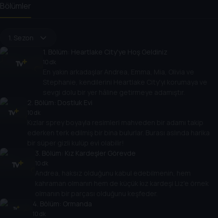
Bölümler
1. Sezon
1
. Bölüm:
Heartlake City'ye Hoş Geldiniz
10 dk
En yakın arkadaşlar Andrea, Emma, Mia, Olivia ve
Stephanie, kendilerini Heartlake City'yi korumaya ve
sevgi dolu bir yer hâline getirmeye adamıştır.
2
. Bölüm:
Dostluk Evi
10 dk
Kızlar sprey boyayla resimleri mahveden bir adamı takip
ederken terk edilmiş bir bina bulurlar. Burası aslında harika
bir süper gizli kulüp evi olabilir!
3
. Bölüm:
Kız Kardeşler Görevde
10 dk
Andrea, haksız olduğunu kabul edebilmenin, hem
kahraman olmanın hem de küçük kız kardeşi Liz'e örnek
olmanın bir parçası olduğunu keşfeder.
4
. Bölüm:
Ormanda
10 dk