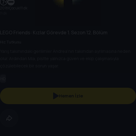
2018
|
Çocuk
|
11 dk
11 dk
LEGO Friends: Kızlar Görevde
1. Sezon
12. Bölüm
Hız Tutkusu
Yarış takımındaki gerilimler Andrea'nın takımdan ayrılmasına neden
olur. Ardından Mia, pistte yalnızca güven ve ekip çalışmasıyla
çözülebilecek bir sorun yaşar.
HD
Hemen İzle