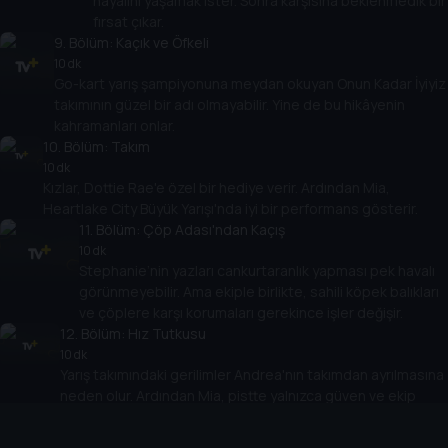
hayalini yaşamak ister. Sonra karşısına beklenmedik bir
fırsat çıkar.
9
. Bölüm:
Kaçık ve Öfkeli
10 dk
Go-kart yarış şampiyonuna meydan okuyan Onun Kadar İyiyiz
takımının güzel bir adı olmayabilir. Yine de bu hikâyenin
kahramanları onlar.
10
. Bölüm:
Takım
10 dk
Kızlar, Dottie Rae'e özel bir hediye verir. Ardından Mia,
Heartlake City Büyük Yarışı'nda iyi bir performans gösterir.
11
. Bölüm:
Çöp Adası'ndan Kaçış
10 dk
Stephanie’nin yazları cankurtaranlık yapması pek havalı
görünmeyebilir. Ama ekiple birlikte, sahili köpek balıkları
ve çöplere karşı korumaları gerekince işler değişir.
12
. Bölüm:
Hız Tutkusu
10 dk
Yarış takımındaki gerilimler Andrea'nın takımdan ayrılmasına
neden olur. Ardından Mia, pistte yalnızca güven ve ekip
çalışmasıyla çözülebilecek bir sorun yaşar.
13
. Bölüm:
Göl Canavarı