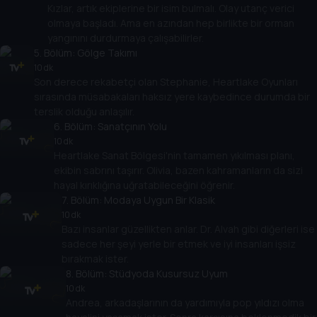
Kızlar, artık ekiplerine bir isim bulmalı. Olay utanç verici
olmaya başladı. Ama en azından hep birlikte bir orman
yangınını durdurmaya çalışabilirler.
5
. Bölüm:
Gölge Takımı
10 dk
Son derece rekabetçi olan Stephanie, Heartlake Oyunları
sırasında müsabakaları haksız yere kaybedince durumda bir
terslik olduğu anlaşılır.
6
. Bölüm:
Sanatçının Yolu
10 dk
Heartlake Sanat Bölgesi'nin tamamen yıkılması planı,
ekibin sabrını taşırır. Olivia, bazen kahramanların da sizi
hayal kırıklığına uğratabileceğini öğrenir.
7
. Bölüm:
Modaya Uygun Bir Klasik
10 dk
Bazı insanlar güzellikten anlar. Dr. Alvah gibi diğerleri ise
sadece her şeyi yerle bir etmek ve iyi insanları işsiz
bırakmak ister.
8
. Bölüm:
Stüdyoda Kusursuz Uyum
10 dk
Andrea, arkadaşlarının da yardımıyla pop yıldızı olma