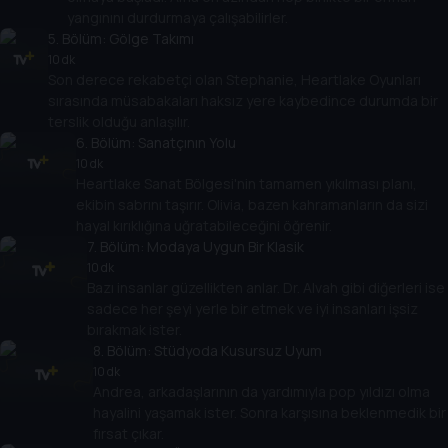
yangınını durdurmaya çalışabilirler.
5
. Bölüm:
Gölge Takımı
10 dk
Son derece rekabetçi olan Stephanie, Heartlake Oyunları
sırasında müsabakaları haksız yere kaybedince durumda bir
terslik olduğu anlaşılır.
6
. Bölüm:
Sanatçının Yolu
10 dk
Heartlake Sanat Bölgesi'nin tamamen yıkılması planı,
ekibin sabrını taşırır. Olivia, bazen kahramanların da sizi
hayal kırıklığına uğratabileceğini öğrenir.
7
. Bölüm:
Modaya Uygun Bir Klasik
10 dk
Bazı insanlar güzellikten anlar. Dr. Alvah gibi diğerleri ise
sadece her şeyi yerle bir etmek ve iyi insanları işsiz
bırakmak ister.
8
. Bölüm:
Stüdyoda Kusursuz Uyum
10 dk
Andrea, arkadaşlarının da yardımıyla pop yıldızı olma
hayalini yaşamak ister. Sonra karşısına beklenmedik bir
fırsat çıkar.