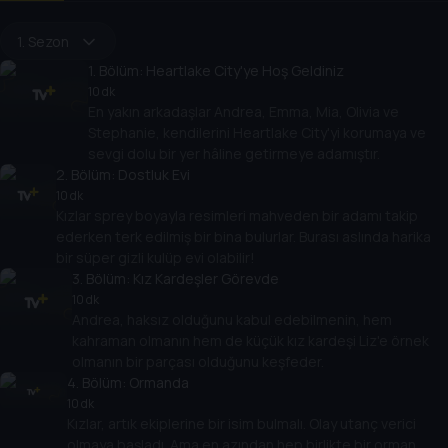
1. Sezon
1
. Bölüm:
Heartlake City'ye Hoş Geldiniz
10 dk
En yakın arkadaşlar Andrea, Emma, Mia, Olivia ve
Stephanie, kendilerini Heartlake City'yi korumaya ve
sevgi dolu bir yer hâline getirmeye adamıştır.
2
. Bölüm:
Dostluk Evi
10 dk
Kızlar sprey boyayla resimleri mahveden bir adamı takip
ederken terk edilmiş bir bina bulurlar. Burası aslında harika
bir süper gizli kulüp evi olabilir!
3
. Bölüm:
Kız Kardeşler Görevde
10 dk
Andrea, haksız olduğunu kabul edebilmenin, hem
kahraman olmanın hem de küçük kız kardeşi Liz'e örnek
olmanın bir parçası olduğunu keşfeder.
4
. Bölüm:
Ormanda
10 dk
Kızlar, artık ekiplerine bir isim bulmalı. Olay utanç verici
olmaya başladı. Ama en azından hep birlikte bir orman