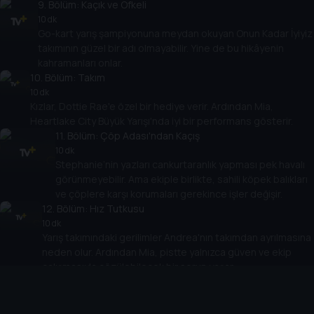
9
. Bölüm:
Kaçık ve Öfkeli
10 dk
Go-kart yarış şampiyonuna meydan okuyan Onun Kadar İyiyiz
takımının güzel bir adı olmayabilir. Yine de bu hikâyenin
kahramanları onlar.
10
. Bölüm:
Takım
10 dk
Kızlar, Dottie Rae'e özel bir hediye verir. Ardından Mia,
Heartlake City Büyük Yarışı'nda iyi bir performans gösterir.
11
. Bölüm:
Çöp Adası'ndan Kaçış
10 dk
Stephanie’nin yazları cankurtaranlık yapması pek havalı
görünmeyebilir. Ama ekiple birlikte, sahili köpek balıkları
ve çöplere karşı korumaları gerekince işler değişir.
12
. Bölüm:
Hız Tutkusu
10 dk
Yarış takımındaki gerilimler Andrea'nın takımdan ayrılmasına
neden olur. Ardından Mia, pistte yalnızca güven ve ekip
çalışmasıyla çözülebilecek bir sorun yaşar.
13
. Bölüm:
Göl Canavarı
10 dk
Kızlar boş günlerinde gizemli bir göl canavarını kurtarmayı