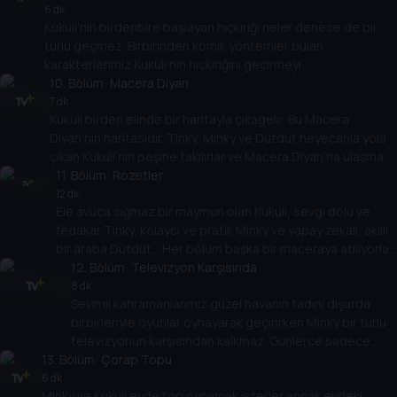
yardım etmeye karar verirler. Ancak fotoğrafçı kapanmadan
6 dk
Kukuli’nin birdenbire başlayan hıçkırığı neler denese de bir
Minky’nin bu sorununu çözmeyi başarabilecekler midir
türlü geçmez. Birbirinden komik yöntemler bulan
karakterlerimiz Kukuli’nin hıçkırığını geçirmeyi
başarabilecekler mi?
10
. Bölüm:
Macera Diyarı
7 dk
Kukuli birden elinde bir haritayla çıkagelir. Bu Macera
Diyarı’nın haritasıdır. Tinky, Minky ve Dütdüt heyecanla yola
çıkan Kukuli’nin peşine takılırlar ve Macera Diyarı’na ulaşmaya
çalışırlar. Peki en sonunda oraya varmayı başabilecekler
11
. Bölüm:
Rozetler
midir?
12 dk
Ele avuca sığmaz bir maymun olan Kukuli, sevgi dolu ve
fedakar Tinky, kolaycı ve pratik Minky ve yapay zekalı, akıllı
bir araba Dütdüt... Her bölüm başka bir maceraya atılıyorlar,
kimi zaman eğlenirken kimi zaman da önemli hayat dersleri
12
. Bölüm:
Televizyon Karşısında
öğreniyorlar. Ama her bölüm tek kazanan var, o da
8 dk
Sevimli kahramanlarımız güzel havanın tadını dışarda
dostlukları...
birbirleriyle oyunlar oynayarak geçirirken Minky bir türlü
televizyonun karşısından kalkmaz. Günlerce sadece
13
. Bölüm:
televizyon başında vakit geçiren Minky, sonunda
Çorap Topu
arkadaşlarına katılacak mı yoksa arkadaşları onu ikna
6 dk
Minky ve Kukuli evde top oynamak isterler ancak evdeki
etmeyi başaramayacak mı?