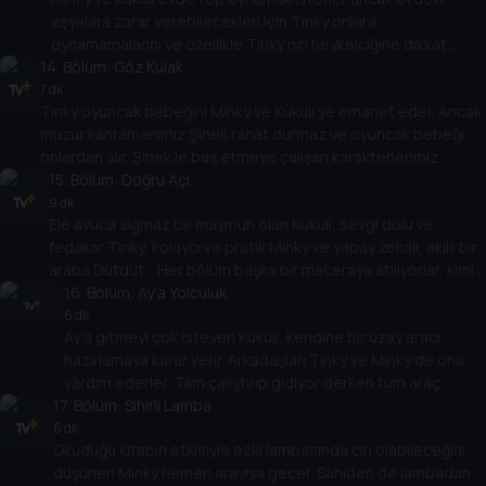
eşyalara zarar verebilecekleri için Tinky onlara
oynamamalarını ve özellikle Tinky’nin heykelciğine dikkat
14
etmelerini söyler. Ancak afacan kahramanlarımız Kukuli ve
. Bölüm:
Göz Kulak
Minky alternatif bir yol bulur ve çoraptan top yaparlar.
7 dk
Tinky oyuncak bebeğini Minky ve Kukuli’ye emanet eder. Ancak
muzur kahramanımız Şinek rahat durmaz ve oyuncak bebeği
onlardan alır. Şinek’le baş etmeye çalışan karakterlerimiz
sonunda bebeği geri alıp Tinky’ye vermeyi başarabilecekler
15
. Bölüm:
Doğru Açı
mi?
9 dk
Ele avuca sığmaz bir maymun olan Kukuli, sevgi dolu ve
fedakar Tinky, kolaycı ve pratik Minky ve yapay zekalı, akıllı bir
araba Dütdüt... Her bölüm başka bir maceraya atılıyorlar, kimi
zaman eğlenirken kimi zaman da önemli hayat dersleri
16
. Bölüm:
Ay'a Yolculuk
öğreniyorlar. Ama her bölüm tek kazanan var, o da
6 dk
Ay’a gitmeyi çok isteyen Kukuli, kendine bir uzay aracı
dostlukları...
hazırlamaya karar verir. Arkadaşları Tinky ve Minky de ona
yardım ederler. Tam çalıştırıp gidiyor derken tüm araç
17
mahvolur. Tinky ve Minky arkadaşlarını vazgeçirmeye
. Bölüm:
Sihirli Lamba
çalışırlar. Ancak Kukuli pes etmez ve aracını tamir edip yola
6 dk
Okuduğu kitabın etkisiyle eski lambasında cin olabileceğini
çıkmaya hazırlanır.
düşünen Minky hemen arayışa geçer. Sahiden de lambadan