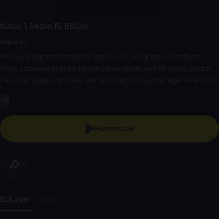
Kukuli
1. Sezon
15. Bölüm
Doğru Açı
Ele avuca sığmaz bir maymun olan Kukuli, sevgi dolu ve fedakar
Tinky, kolaycı ve pratik Minky ve yapay zekalı, akıllı bir araba Dütdüt...
Her bölüm başka bir maceraya atılıyorlar, kimi zaman eğlenirken kimi
zaman da önemli hayat dersleri öğreniyorlar. Ama her bölüm tek
HD
kazanan var, o da dostlukları...
Hemen İzle
Bölümler
Kadro