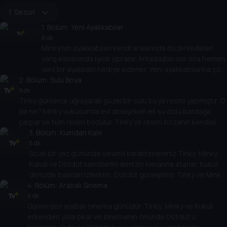
1. Sezon
1
. Bölüm:
Yeni Ayakkabılar
6 dk
Minky’nin ayakkabıları kendi aralarında düzenledikleri
yarış esnasında iyice yıpranır. Arkadaşları ise ona hemen
yeni bir ayakkabı hediye ederler. Yeni ayakkabılarına çok
2
. Bölüm:
sevinen Minky, kirlenip yıpranmasınlar diye her şeyden
Sulu Boya
uzak durur. Peki arkadaşını kurtarmak söz konusu olsa
9 dk
Tinky günlerce uğraşarak güzel bir sulu boya resmi yapmıştır. O
bile uzak durmaya devam edecek midir?
da ne? Minky uykusunda evi dolaşırken eli su dolu bardağa
çarpar ve tüm resim bozulur. Tinky’ye resmi bozanın kendisi
olduğunu söyleyecek midir?
3
. Bölüm:
Kumdan Kale
6 dk
Sıcak bir yaz gününde sevimli karakterlerimiz Tinky, Minky,
Kukuli ve Dütdüt kendilerini denizin kenarına atarlar. Kukuli
denizde balıkları izlerken, Dütdüt güneşlenir. Tinky ve Minky
4
ise kumdan kale yapma yarışına girmişlerdir. Peki en büyük
. Bölüm:
Arabalı Sinema
kumdan kaleyi kim yapacak? Yoksa kazanan bambaşka biri
6 dk
Günlerden arabalı sinema günüdür. Tinky, Minky ve Kukuli
mi olacak?
erkenden yola çıkar ve sinemanın önünde Dütdüt’ü