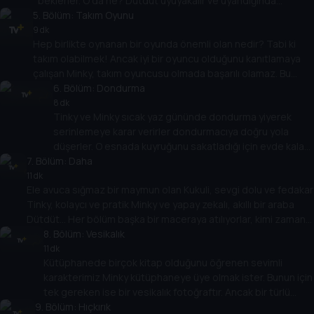
beklerler. O da ne? Dütdüt uyuyakalır ve uyandığında
5
yetişmek için çok az bir zamanı kalmıştır. Arkadaşlarına
. Bölüm:
Takım Oyunu
yetişip arabalı sinemaya girmeyi başarabilecek midir? Yoksa
9 dk
Hep birlikte oynanan bir oyunda önemli olan nedir? Tabi ki
arkadaşları onu bırakıp girmenin bir yolunu mu bulurlar?
takım olabilmek! Ancak iyi bir oyuncu olduğunu kanıtlamaya
çalışan Minky, takım oyuncusu olmada başarılı olamaz. Bu
takımının kaybetmesine neden oluyor derken Minky önemli
6
. Bölüm:
Dondurma
olanın takım olmak olduğunu fark edecek mi?
8 dk
Tinky ve Minky sıcak yaz gününde dondurma yiyerek
serinlemeye karar verirler dondurmacıya doğru yola
düşerler. O esnada kuyruğunu sakatladığı için evde kalan
7
. Bölüm:
arkadaşları Kukuli’ye de dondurma almak isterler. Ancak
Daha
bir türlü dondurmayı erimeden eve götürmeyi
11 dk
Ele avuca sığmaz bir maymun olan Kukuli, sevgi dolu ve fedakar
başaramazlar.
Tinky, kolaycı ve pratik Minky ve yapay zekalı, akıllı bir araba
Dütdüt... Her bölüm başka bir maceraya atılıyorlar, kimi zaman
eğlenirken kimi zaman da önemli hayat dersleri öğreniyorlar.
8
. Bölüm:
Vesikalık
Ama her bölüm tek kazanan var, o da dostlukları...
11 dk
Kütüphanede birçok kitap olduğunu öğrenen sevimli
karakterimiz Minky kütüphaneye üye olmak ister. Bunun için
tek gereken ise bir vesikalık fotoğraftır. Ancak bir türlü
9
. Bölüm:
güzel çıktığı bir fotoğraf çektiremez. Kukuli arkadaşları ona
Hıçkırık