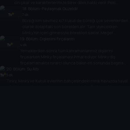
cin çıkar ve karakterlerimize birer dilek hakkı verir. Peki
karakterlerimiz neler dileyecek? Geçmişe gitmek mi? Sınırsız
18
. Bölüm:
Paylaşmak Güzeldir
muz mu? Yoksa tüm bunlardan daha değerli bir şey mi?
7 dk
Böreği kim sevmez ki? Kukuli de böreği çok sevenlerden
olarak dolaptaki son börekleri alır. Tam yiyecekken
Minky’nin içeri girmesiyle börekleri saklar. Meğer
19
Minky’nin de canı börek çekiyordur. Sonra ortaya çıkar ki
. Bölüm:
Dişlerimi Fırçalarım
Tinky’nin ve Dütdüt’ün de… Peki Kukuli son kalan
4 dk
Yemeklerden sonra tüm kahramanlarımız dişlerini
börekleri arkadaşlarıyla paylaşacak mı yoksa hepsini tek
fırçalarken Minky fırçalamayı ihmal ediyor. Minky diş
başına mı yiyecek?
fırçalamamakta ısrarcı olunca bakın en sonunda başına
20
. Bölüm:
neler geliyor…
Su Altı
5 dk
Tinky, Minky ve Kukuli evlerinin bahçesindeki minik havuzda hayal
güçleri sayesinde sualtı macerasına çıkarlar. Balıklar, ahtapot ve
daha birçok deniz canlısı ile karşılaşan karakterlerimiz sualtı
dünyasının tadını çıkarırlar. Peki Dütdüt de bu maceraya katılmak
21
. Bölüm:
Sıra Bende
isterse neler olur dersiniz?
9 dk
Parka yepyeni bir oyuncak gelmiştir. Bunu duyan tüm
kahramanlarımız koşarak parka ilk giden ve oyuncağa ilk binen
olmaya çalışırlar. Ancak parka gittiklerinde Toriki’nin çoktan
gittiğini ve oyuncakta olduğunu görürler ve pek de inmeye
22
. Bölüm:
Kahkaha