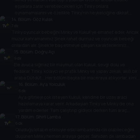
eşyalara zarar verebilecekleri için Tinky onlara
oynamamalarını ve özellikle Tinky’nin heykelciğine dikkat
14
etmelerini söyler. Ancak afacan kahramanlarımız Kukuli ve
. Bölüm:
Göz Kulak
Minky alternatif bir yol bulur ve çoraptan top yaparlar.
7 dk
Tinky oyuncak bebeğini Minky ve Kukuli’ye emanet eder. Ancak
muzur kahramanımız Şinek rahat durmaz ve oyuncak bebeği
onlardan alır. Şinek’le baş etmeye çalışan karakterlerimiz
sonunda bebeği geri alıp Tinky’ye vermeyi başarabilecekler
15
. Bölüm:
Doğru Açı
mi?
9 dk
Ele avuca sığmaz bir maymun olan Kukuli, sevgi dolu ve
fedakar Tinky, kolaycı ve pratik Minky ve yapay zekalı, akıllı bir
araba Dütdüt... Her bölüm başka bir maceraya atılıyorlar, kimi
zaman eğlenirken kimi zaman da önemli hayat dersleri
16
. Bölüm:
Ay'a Yolculuk
öğreniyorlar. Ama her bölüm tek kazanan var, o da
6 dk
Ay’a gitmeyi çok isteyen Kukuli, kendine bir uzay aracı
dostlukları...
hazırlamaya karar verir. Arkadaşları Tinky ve Minky de ona
yardım ederler. Tam çalıştırıp gidiyor derken tüm araç
17
mahvolur. Tinky ve Minky arkadaşlarını vazgeçirmeye
. Bölüm:
Sihirli Lamba
çalışırlar. Ancak Kukuli pes etmez ve aracını tamir edip yola
6 dk
Okuduğu kitabın etkisiyle eski lambasında cin olabileceğini
çıkmaya hazırlanır.
düşünen Minky hemen arayışa geçer. Sahiden de lambadan