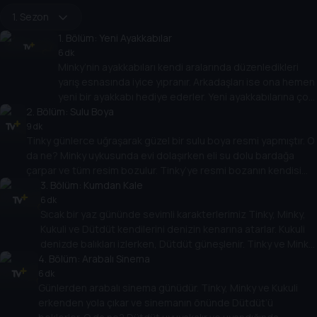
1. Sezon
1
. Bölüm:
Yeni Ayakkabılar
6 dk
Minky’nin ayakkabıları kendi aralarında düzenledikleri
yarış esnasında iyice yıpranır. Arkadaşları ise ona hemen
yeni bir ayakkabı hediye ederler. Yeni ayakkabılarına çok
2
. Bölüm:
sevinen Minky, kirlenip yıpranmasınlar diye her şeyden
Sulu Boya
uzak durur. Peki arkadaşını kurtarmak söz konusu olsa
9 dk
Tinky günlerce uğraşarak güzel bir sulu boya resmi yapmıştır. O
bile uzak durmaya devam edecek midir?
da ne? Minky uykusunda evi dolaşırken eli su dolu bardağa
çarpar ve tüm resim bozulur. Tinky’ye resmi bozanın kendisi
olduğunu söyleyecek midir?
3
. Bölüm:
Kumdan Kale
6 dk
Sıcak bir yaz gününde sevimli karakterlerimiz Tinky, Minky,
Kukuli ve Dütdüt kendilerini denizin kenarına atarlar. Kukuli
denizde balıkları izlerken, Dütdüt güneşlenir. Tinky ve Minky
4
ise kumdan kale yapma yarışına girmişlerdir. Peki en büyük
. Bölüm:
Arabalı Sinema
kumdan kaleyi kim yapacak? Yoksa kazanan bambaşka biri
6 dk
Günlerden arabalı sinema günüdür. Tinky, Minky ve Kukuli
mi olacak?
erkenden yola çıkar ve sinemanın önünde Dütdüt’ü