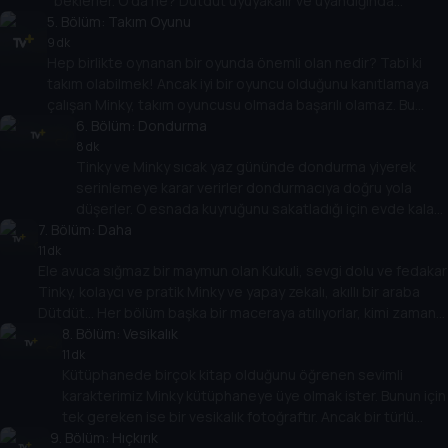
beklerler. O da ne? Dütdüt uyuyakalır ve uyandığında
5
yetişmek için çok az bir zamanı kalmıştır. Arkadaşlarına
. Bölüm:
Takım Oyunu
yetişip arabalı sinemaya girmeyi başarabilecek midir? Yoksa
9 dk
Hep birlikte oynanan bir oyunda önemli olan nedir? Tabi ki
arkadaşları onu bırakıp girmenin bir yolunu mu bulurlar?
takım olabilmek! Ancak iyi bir oyuncu olduğunu kanıtlamaya
çalışan Minky, takım oyuncusu olmada başarılı olamaz. Bu
takımının kaybetmesine neden oluyor derken Minky önemli
6
. Bölüm:
Dondurma
olanın takım olmak olduğunu fark edecek mi?
8 dk
Tinky ve Minky sıcak yaz gününde dondurma yiyerek
serinlemeye karar verirler dondurmacıya doğru yola
düşerler. O esnada kuyruğunu sakatladığı için evde kalan
7
. Bölüm:
arkadaşları Kukuli’ye de dondurma almak isterler. Ancak
Daha
bir türlü dondurmayı erimeden eve götürmeyi
11 dk
Ele avuca sığmaz bir maymun olan Kukuli, sevgi dolu ve fedakar
başaramazlar.
Tinky, kolaycı ve pratik Minky ve yapay zekalı, akıllı bir araba
Dütdüt... Her bölüm başka bir maceraya atılıyorlar, kimi zaman
eğlenirken kimi zaman da önemli hayat dersleri öğreniyorlar.
8
. Bölüm:
Vesikalık
Ama her bölüm tek kazanan var, o da dostlukları...
11 dk
Kütüphanede birçok kitap olduğunu öğrenen sevimli
karakterimiz Minky kütüphaneye üye olmak ister. Bunun için
tek gereken ise bir vesikalık fotoğraftır. Ancak bir türlü
9
. Bölüm:
güzel çıktığı bir fotoğraf çektiremez. Kukuli arkadaşları ona
Hıçkırık