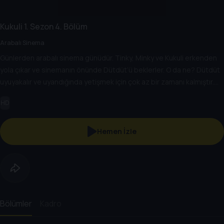
Kukuli
1. Sezon
4. Bölüm
Arabalı Sinema
Günlerden arabalı sinema günüdür. Tinky, Minky ve Kukuli erkenden
yola çıkar ve sinemanın önünde Dütdüt’ü beklerler. O da ne? Dütdüt
uyuyakalır ve uyandığında yetişmek için çok az bir zamanı kalmıştır.
Arkadaşlarına yetişip arabalı sinemaya girmeyi başarabilecek midir?
HD
Yoksa arkadaşları onu bırakıp girmenin bir yolunu mu bulurlar?
Hemen İzle
Bölümler
Kadro