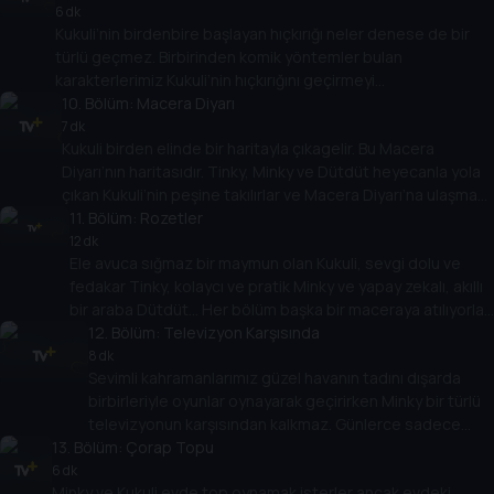
yardım etmeye karar verirler. Ancak fotoğrafçı kapanmadan
6 dk
Kukuli’nin birdenbire başlayan hıçkırığı neler denese de bir
Minky’nin bu sorununu çözmeyi başarabilecekler midir
türlü geçmez. Birbirinden komik yöntemler bulan
karakterlerimiz Kukuli’nin hıçkırığını geçirmeyi
başarabilecekler mi?
10
. Bölüm:
Macera Diyarı
7 dk
Kukuli birden elinde bir haritayla çıkagelir. Bu Macera
Diyarı’nın haritasıdır. Tinky, Minky ve Dütdüt heyecanla yola
çıkan Kukuli’nin peşine takılırlar ve Macera Diyarı’na ulaşmaya
çalışırlar. Peki en sonunda oraya varmayı başabilecekler
11
. Bölüm:
Rozetler
midir?
12 dk
Ele avuca sığmaz bir maymun olan Kukuli, sevgi dolu ve
fedakar Tinky, kolaycı ve pratik Minky ve yapay zekalı, akıllı
bir araba Dütdüt... Her bölüm başka bir maceraya atılıyorlar,
kimi zaman eğlenirken kimi zaman da önemli hayat dersleri
12
. Bölüm:
Televizyon Karşısında
öğreniyorlar. Ama her bölüm tek kazanan var, o da
8 dk
Sevimli kahramanlarımız güzel havanın tadını dışarda
dostlukları...
birbirleriyle oyunlar oynayarak geçirirken Minky bir türlü
televizyonun karşısından kalkmaz. Günlerce sadece
13
. Bölüm:
televizyon başında vakit geçiren Minky, sonunda
Çorap Topu
arkadaşlarına katılacak mı yoksa arkadaşları onu ikna
6 dk
Minky ve Kukuli evde top oynamak isterler ancak evdeki
etmeyi başaramayacak mı?