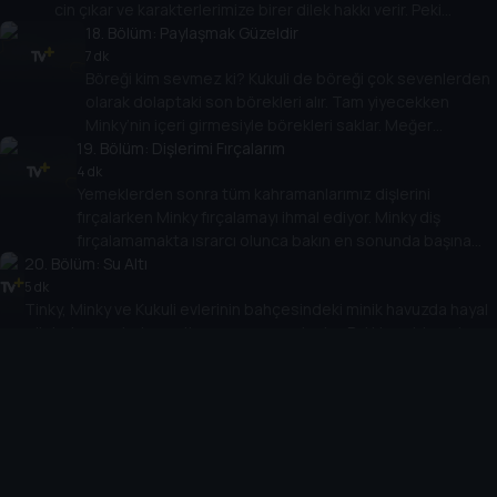
cin çıkar ve karakterlerimize birer dilek hakkı verir. Peki
karakterlerimiz neler dileyecek? Geçmişe gitmek mi? Sınırsız
18
. Bölüm:
Paylaşmak Güzeldir
muz mu? Yoksa tüm bunlardan daha değerli bir şey mi?
7 dk
Böreği kim sevmez ki? Kukuli de böreği çok sevenlerden
olarak dolaptaki son börekleri alır. Tam yiyecekken
Minky’nin içeri girmesiyle börekleri saklar. Meğer
19
Minky’nin de canı börek çekiyordur. Sonra ortaya çıkar ki
. Bölüm:
Dişlerimi Fırçalarım
Tinky’nin ve Dütdüt’ün de… Peki Kukuli son kalan
4 dk
Yemeklerden sonra tüm kahramanlarımız dişlerini
börekleri arkadaşlarıyla paylaşacak mı yoksa hepsini tek
fırçalarken Minky fırçalamayı ihmal ediyor. Minky diş
başına mı yiyecek?
fırçalamamakta ısrarcı olunca bakın en sonunda başına
20
. Bölüm:
neler geliyor…
Su Altı
5 dk
Tinky, Minky ve Kukuli evlerinin bahçesindeki minik havuzda hayal
güçleri sayesinde sualtı macerasına çıkarlar. Balıklar, ahtapot ve
daha birçok deniz canlısı ile karşılaşan karakterlerimiz sualtı
dünyasının tadını çıkarırlar. Peki Dütdüt de bu maceraya katılmak
21
. Bölüm:
Sıra Bende
isterse neler olur dersiniz?
9 dk
Parka yepyeni bir oyuncak gelmiştir. Bunu duyan tüm
kahramanlarımız koşarak parka ilk giden ve oyuncağa ilk binen
olmaya çalışırlar. Ancak parka gittiklerinde Toriki’nin çoktan
gittiğini ve oyuncakta olduğunu görürler ve pek de inmeye
22
. Bölüm:
Kahkaha