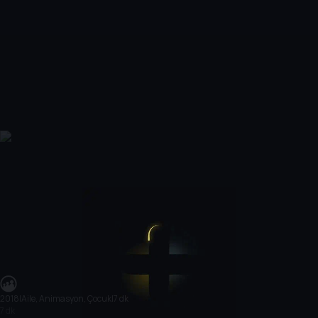
2018
|
Aile, Animasyon, Çocuk
|
7 dk
7 dk