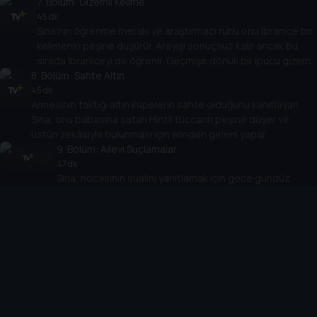
yapmak tahmin ettiği gibi kolay değildir.
7
. Bölüm:
Gizemli Kelime
45 dk
Sina’nın öğrenme merakı ve araştırmacı ruhu onu İbranice bir
kelimenin peşine düşürür. Arayışı sonuçsuz kalır ancak bu
sırada İbraniceyi de öğrenir. Geçmişe dönük bir ipucu gizemli
8
kelimenin sırrını açığa çıkarabilir.
. Bölüm:
Sahte Altın
45 dk
Annesinin taktığı altın küpelerin sahte olduğunu kanıtlayan
Sina, onu babasına satan Hintli tüccarın peşine düşer ve
üstün zekâsıyla bulunması için elinden geleni yapar.
9
. Bölüm:
Ailevi Suçlamalar
47 dk
Sina, hocasının sualini yanıtlamak için gece gündüz
çalışsa da başaramaz ve suçu ailesine yükler. Bu tavrıyla
ev halkını karşısına alan Sina, nihayet yaptıklarından ders
10
. Bölüm:
alır ve ailesinden özür diler.
Mucizevi Zeytin
45 dk
Kuşyar kanamayı durduran bir madde yapmak için örümcek
ağlarının faydalarını araştırmaya karar verirken, İbn-i Sina
zeytin çekirdeklerini ve faydalarını araştırmaya yoğunlaşır.
Araştırması sırasında arkadaşı Naim için bir tedavi
keşfeder.