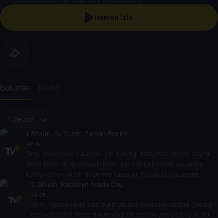
4K, HDR, Dolby Ses özelliklerinin kullanılabilirliği cihaza bağlıdır.
Hemen İzle
Bölümler
Kadro
1. Sezon
1
. Bölüm:
Su Senin, Zaman Benim
48 dk
Sina, hayvanları sulamak için ayırdığı zamanda birkaç sayfa
daha fazla kitap okuyabilmek için bahçelerinde sulamayı
kolaylaştıracak bir düzenek tasarlar. Ancak bu düzenek
komşularıyla sorun yaşamasına neden olur.
2
. Bölüm:
Rabbinin Adıyla Oku
46 dk
Sina, medresede tam sure okuma sırası kendisine geldiği
esnada daha önce duymadığı bir ses duymaya başlar. Bu