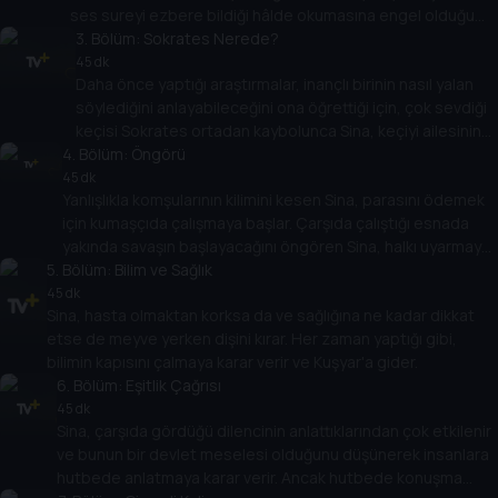
ses sureyi ezbere bildiği hâlde okumasına engel olduğu
için sesin kaynağının peşine düşer.
3
. Bölüm:
Sokrates Nerede?
45 dk
Daha önce yaptığı araştırmalar, inançlı birinin nasıl yalan
söylediğini anlayabileceğini ona öğrettiği için, çok sevdiği
keçisi Sokrates ortadan kaybolunca Sina, keçiyi ailesinin
4
. Bölüm:
sattığını düşünerek onları sorguya çeker.
Öngörü
45 dk
Yanlışlıkla komşularının kilimini kesen Sina, parasını ödemek
için kumaşçıda çalışmaya başlar. Çarşıda çalıştığı esnada
yakında savaşın başlayacağını öngören Sina, halkı uyarmaya
5
. Bölüm:
çalışsa da kimse ona inanmaz.
Bilim ve Sağlık
45 dk
Sina, hasta olmaktan korksa da ve sağlığına ne kadar dikkat
etse de meyve yerken dişini kırar. Her zaman yaptığı gibi,
bilimin kapısını çalmaya karar verir ve Kuşyar'a gider.
6
. Bölüm:
Eşitlik Çağrısı
45 dk
Sina, çarşıda gördüğü dilencinin anlattıklarından çok etkilenir
ve bunun bir devlet meselesi olduğunu düşünerek insanlara
hutbede anlatmaya karar verir. Ancak hutbede konuşma