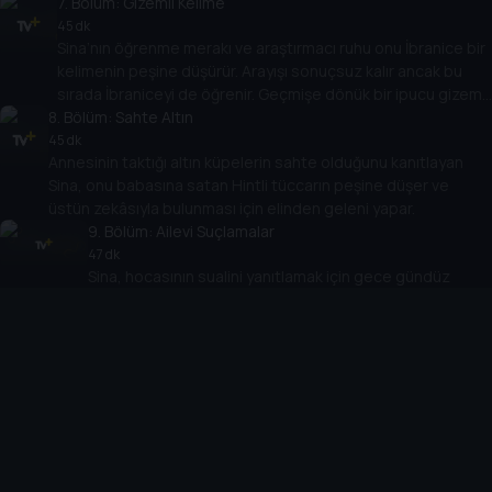
yapmak tahmin ettiği gibi kolay değildir.
7
. Bölüm:
Gizemli Kelime
45 dk
Sina’nın öğrenme merakı ve araştırmacı ruhu onu İbranice bir
kelimenin peşine düşürür. Arayışı sonuçsuz kalır ancak bu
sırada İbraniceyi de öğrenir. Geçmişe dönük bir ipucu gizemli
8
kelimenin sırrını açığa çıkarabilir.
. Bölüm:
Sahte Altın
45 dk
Annesinin taktığı altın küpelerin sahte olduğunu kanıtlayan
Sina, onu babasına satan Hintli tüccarın peşine düşer ve
üstün zekâsıyla bulunması için elinden geleni yapar.
9
. Bölüm:
Ailevi Suçlamalar
47 dk
Sina, hocasının sualini yanıtlamak için gece gündüz
çalışsa da başaramaz ve suçu ailesine yükler. Bu tavrıyla
ev halkını karşısına alan Sina, nihayet yaptıklarından ders
10
. Bölüm:
alır ve ailesinden özür diler.
Mucizevi Zeytin
45 dk
Kuşyar kanamayı durduran bir madde yapmak için örümcek
ağlarının faydalarını araştırmaya karar verirken, İbn-i Sina
zeytin çekirdeklerini ve faydalarını araştırmaya yoğunlaşır.
Araştırması sırasında arkadaşı Naim için bir tedavi
keşfeder.