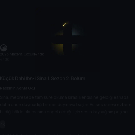
2023
|
Macera, Çocuk
|
47 dk
47 dk
Küçük Dahi İbn-i Sina
1. Sezon
2. Bölüm
Rabbinin Adıyla Oku
Sina, medresede tam sure okuma sırası kendisine geldiği esnada
daha önce duymadığı bir ses duymaya başlar. Bu ses sureyi ezbere
bildiği hâlde okumasına engel olduğu için sesin kaynağının peşine
düşer.
4K