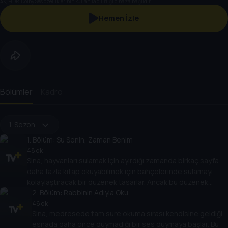
4K, HDR, Dolby Ses özelliklerinin kullanılabilirliği cihaza bağlıdır.
Hemen İzle
Bölümler
Kadro
1. Sezon
1
. Bölüm:
Su Senin, Zaman Benim
48 dk
Sina, hayvanları sulamak için ayırdığı zamanda birkaç sayfa
daha fazla kitap okuyabilmek için bahçelerinde sulamayı
kolaylaştıracak bir düzenek tasarlar. Ancak bu düzenek
komşularıyla sorun yaşamasına neden olur.
2
. Bölüm:
Rabbinin Adıyla Oku
46 dk
Sina, medresede tam sure okuma sırası kendisine geldiği
esnada daha önce duymadığı bir ses duymaya başlar. Bu