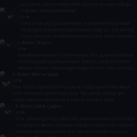
ses sureyi ezbere bildiği hâlde okumasına engel olduğu
için sesin kaynağının peşine düşer.
3
. Bölüm:
Sokrates Nerede?
45 dk
Daha önce yaptığı araştırmalar, inançlı birinin nasıl yalan
söylediğini anlayabileceğini ona öğrettiği için, çok sevdiği
keçisi Sokrates ortadan kaybolunca Sina, keçiyi ailesinin
4
. Bölüm:
sattığını düşünerek onları sorguya çeker.
Öngörü
45 dk
Yanlışlıkla komşularının kilimini kesen Sina, parasını ödemek
için kumaşçıda çalışmaya başlar. Çarşıda çalıştığı esnada
yakında savaşın başlayacağını öngören Sina, halkı uyarmaya
5
. Bölüm:
çalışsa da kimse ona inanmaz.
Bilim ve Sağlık
45 dk
Sina, hasta olmaktan korksa da ve sağlığına ne kadar dikkat
etse de meyve yerken dişini kırar. Her zaman yaptığı gibi,
bilimin kapısını çalmaya karar verir ve Kuşyar'a gider.
6
. Bölüm:
Eşitlik Çağrısı
45 dk
Sina, çarşıda gördüğü dilencinin anlattıklarından çok etkilenir
ve bunun bir devlet meselesi olduğunu düşünerek insanlara
hutbede anlatmaya karar verir. Ancak hutbede konuşma