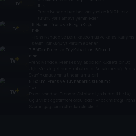
11 dk
Prens Ivandoe turp hırsızını yani en kötü hırsız
türünü yakalamaya yemin eder.
6
. Bölüm:
Prens ve Baygın Kuğu
11 dk
Prens Ivandoe ve Bert, kaybolmuş ve kafası karışmış
sevimli bir Kuğu'ya yardım ederler.
7
. Bölüm:
Prens ve Tüy Kabartıcısı Bölüm 1
12 dk
Prens Ivandoe, Prenses Syllabob için kudretli bir Üç
Uçlu Mızrak getirmeyi kabul eder. Ancak mızrağı Prens
Svan’ın gagasının altından almalıdır!
8
. Bölüm:
Prens ve Tüy Kabartıcısı Bölüm 2
11 dk
Prens Ivandoe, Prenses Syllabob için kudretli bir Üç
Uçlu Mızrak getirmeyi kabul eder. Ancak mızrağı Prens
Svan’ın gagasının altından almalıdır!
Cihazlar