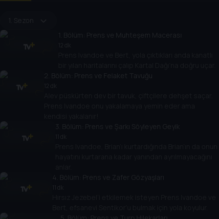
1. Sezon
1
. Bölüm:
Prens ve Muhteşem Macerası
12 dk
Prens Ivandoe ve Bert, yola çıktıkları anda kanatlı
bir yılan haritalarını çalıp Kartal Dağı’na doğru uçar.
2
. Bölüm:
Prens ve Felaket Tavuğu
12 dk
Alev püskürten dev bir tavuk, çiftçilere dehşet saçar.
Prens Ivandoe onu yakalamaya yemin eder ama
kendisi yakalanır!
3
. Bölüm:
Prens ve Şarkı Söyleyen Geyik
11 dk
Prens Ivandoe, Brian’ı kurtardığında Brian’ın da onun
hayatını kurtarana kadar yanından ayrılmayacağını
anlar.
4
. Bölüm:
Prens ve Zafer Gözyaşları
11 dk
Hırsız Jezebel’i etkilemek isteyen Prens Ivandoe ve
Bert, efsanevi Sentikor’u bulmak için yola koyulur.
5
. Bölüm:
Prens ve Turp Hilekarları