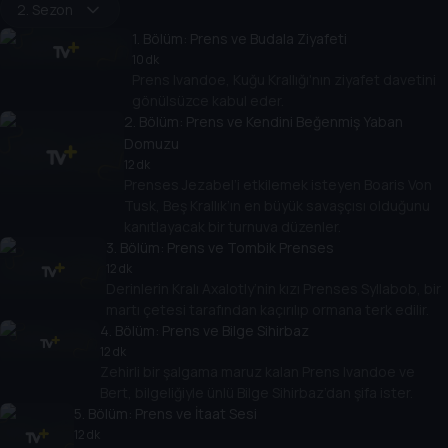
2. Sezon
1
. Bölüm:
Prens ve Budala Ziyafeti
10 dk
Prens Ivandoe, Kuğu Krallığı'nın ziyafet davetini
gönülsüzce kabul eder.
2
. Bölüm:
Prens ve Kendini Beğenmiş Yaban
Domuzu
12 dk
Prenses Jezabel’i etkilemek isteyen Boaris Von
Tusk, Beş Krallık’ın en büyük savaşçısı olduğunu
kanıtlayacak bir turnuva düzenler.
3
. Bölüm:
Prens ve Tombik Prenses
12 dk
Derinlerin Kralı Axalotly’nin kızı Prenses Syllabob, bir
martı çetesi tarafından kaçırılıp ormana terk edilir.
4
. Bölüm:
Prens ve Bilge Sihirbaz
12 dk
Zehirli bir şalgama maruz kalan Prens Ivandoe ve
Bert, bilgeliğiyle ünlü Bilge Sihirbaz’dan şifa ister.
5
. Bölüm:
Prens ve İtaat Sesi
12 dk