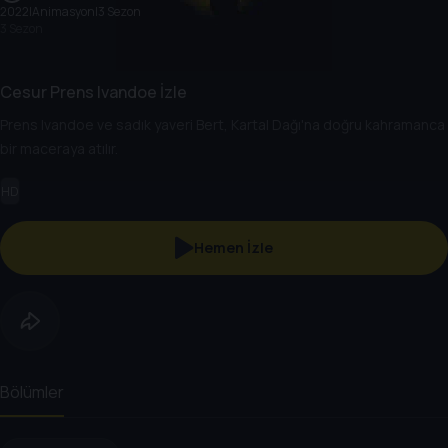
2022
|
Animasyon
|
3 Sezon
3 Sezon
Cesur Prens Ivandoe İzle
Prens Ivandoe ve sadık yaveri Bert, Kartal Dağı'na doğru kahramanca
bir maceraya atılır.
HD
Hemen İzle
Bölümler