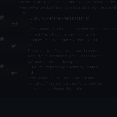
Hayatta kalma uzmanı olan pembe kaniş Cupcake, Prens
Ivandoe’ya, onu bir Orman Savaşçısı olarak eğitmeyi teklif
eder.
6
. Bölüm:
Prens ve Prens Kaçıranlar
12 dk
Prens Ivandoe, ünlü Haydut Ormanı’ndan geçerken
sürekli Prens Kaçırma olayına maruz kalır!
7
. Bölüm:
Prens ve Oyun Arkadaşı Bölüm 1
12 dk
Prens Ivandoe, Prenses Jezabel’in annesi
korkutucu "Hırsızlar Kraliçesi” Grizabella’nın
şatosunun zindanında hapsolur.
8
. Bölüm:
Prens ve Oyun Arkadaşı Bölüm 2
11 dk
Prens Ivandoe, Prenses Jezabel’in annesi
korkutucu "Hırsızlar Kraliçesi” Grizabella’nın
şatosunun zindanında hapsolur.
Cihazlar
Öne Çıkanlar