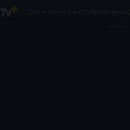
Dizi
Film
Canlı TV
Spor
Belgesel
Ç
Anasayfa
/
Çocuk
/
Apple & Onion
/
Sezon 2
/
Bölüm 33