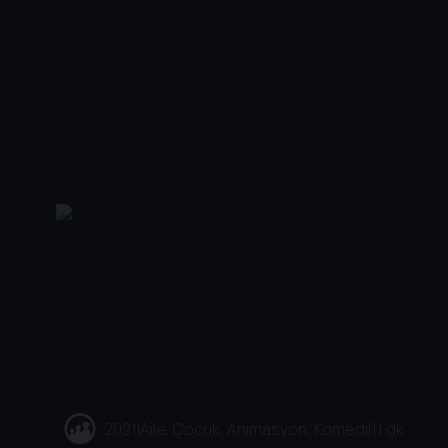
2021
|
Aile, Çocuk, Animasyon, Komedi
|
11 dk