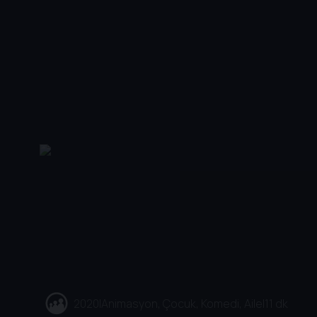
2020
|
Animasyon, Çocuk, Komedi, Aile
|
11 dk