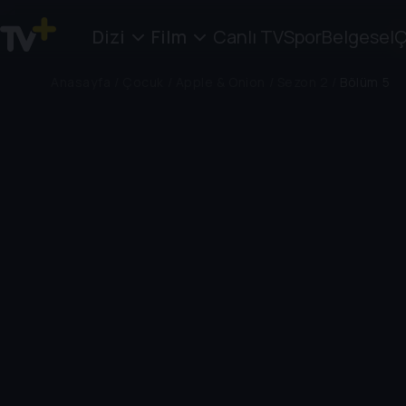
Dizi
Film
Canlı TV
Spor
Belgesel
Ç
Anasayfa
/
Çocuk
/
Apple & Onion
/
Sezon 2
/
Bölüm 5